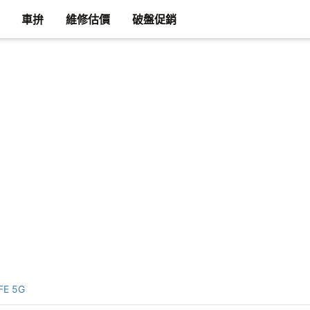
車拚
維修估價
破盤促銷
FE 5G