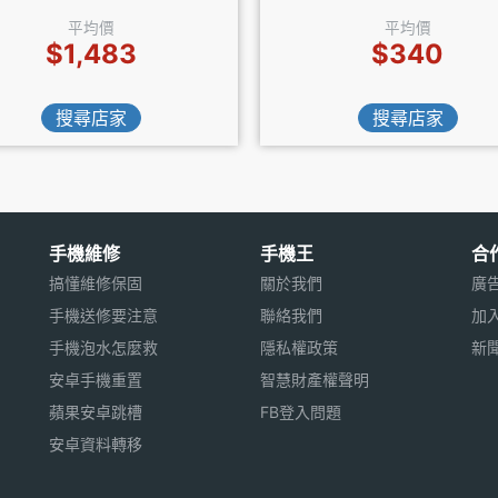
平均價
平均價
$1,483
$340
搜尋店家
搜尋店家
手機維修
手機王
合
搞懂維修保固
關於我們
廣
手機送修要注意
聯絡我們
加
手機泡水怎麼救
隱私權政策
新
安卓手機重置
智慧財產權聲明
蘋果安卓跳槽
FB登入問題
安卓資料轉移