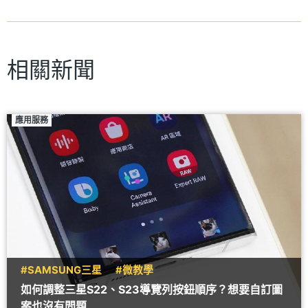
相關新聞
應用服務
#SAMSUNG三星
#微教學
如何調整三星S22、S23導覽列按鈕順序？想要自訂圖
案也沒有問題