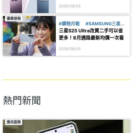
一次看
2026/08/05
優惠速報
#購物月報
#SAMSUNG三星
三星S25 Ultra改買二手可以省
#二手機
更多！8月通路最新均價一次看
2026/08/05
熱門新聞
應用服務