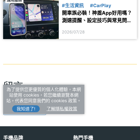
應用服務
#生活資訊
#CarPlay
開車族必裝！神盾App好用嗎？
測速提醒、設定技巧與常見問題
一次看
2026/07/28
留言
為了提供您更優質的個人化體驗，本網
站使用 cookies，若您繼續瀏覽本網
站，代表您同意我們的 cookies 政策。
我知道了!
了解隱私權政策
登入後即可留言
手機品牌
熱門手機