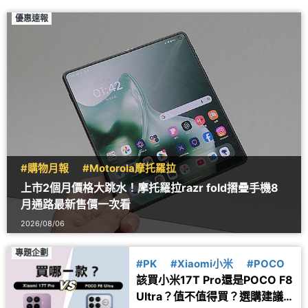
優惠速報
#購物月報
#Motorola摩托羅拉
上市2個月價格大跳水！摩托羅拉razr fold摺疊手機8
月通路最新售價一次看
2026/08/06
專題企劃
#PK
#Xiaomi小米
#POCO
該買小米17T Pro還是POCO F8
Ultra？值不值得買？選購建議