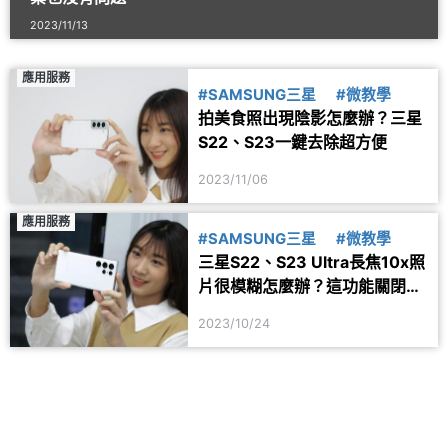
2023/11/13
應用服務
#SAMSUNG三星
#微教學
拍美食照出現陰影怎麼辦？三星
S22、S23一鍵去除超方便
2023/11/06
應用服務
#SAMSUNG三星
#微教學
三星S22、S23 Ultra長焦10x照
片很模糊怎麼辦？這功能關閉就
搞定
2023/10/24