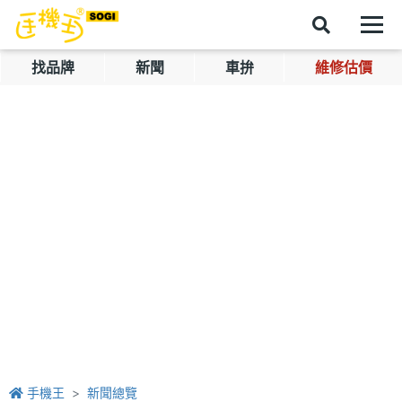
找品牌
新聞
車拚
維修估價
手機王
新聞總覽