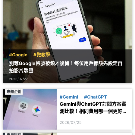
#Google
#微教學
別等Google帳號被鎖才後悔！每位用戶都該先設定自
拍影片驗證
2026/07/27
專題企劃
#Gemini
#ChatGPT
Gemini與ChatGPT訂閱方案實
測比較！相同費用哪一個更好
用？
2026/07/25