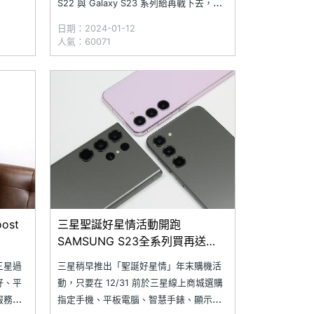
S22 與 Galaxy S23 系列給再戰下去，但
0 萬畫
卻覺得電池續航逐漸變差，或是螢幕曾經
日期：2024-01-12
鏡頭組
被摔出裂痕來，那麼現在正是時候給自己
人氣：60071
段時
換顆新電池與螢幕。究竟 SAMSUNG
Galaxy S22 與 G
ost
三星聖誕好星情活動開跑
SAMSUNG S23全系列買再送
Buds2 Pro
三星過
三星稍早推出「聖誕好星情」年末購機活
好、平
動，只要在 12/31 前於三星線上商城選購
服務商
指定手機、平板電腦、智慧手錶、顯示器