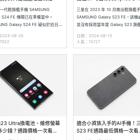
一代輕旗艦手機 SAMSUNG
三星在 2023 年 10 月推出輕旗艦
xy S24 FE 傳聞已在準備當中。
SAMSUNG Galaxy S23 FE，該
UNG Galaxy S24 FE 疑似於近日陸
並沒有採用當年度 Galaxy S23 
 GCF 全球認證論壇、美國 FCC、
的高通 Snapdragon 8 Gen 2 for
024-08-26
日期：2024-08-13
SIG 等多個單位認證，內建電池也傳
Galaxy，而是選擇前一年度的
922
人氣：15727
國 Safety Korea 認證；另外，新
Snapdragon 8 Gen 1。近日，國
身 Geekb
Andro
23 Ultra換電池、維修螢幕
適合小資族入手的AI手機！
多少錢？通路價格一次看
S23 FE通路最低價格一次看
.7)
(2024.6)