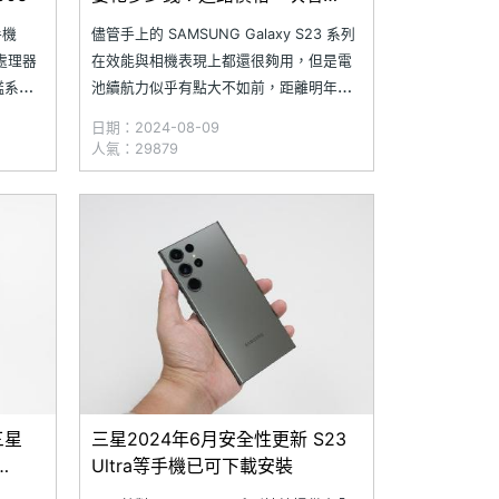
(2024.8)
手機
儘管手上的 SAMSUNG Galaxy S23 系列
機處理器
在效能與相機表現上都還很夠用，但是電
旗艦系列
池續航力似乎有點大不如前，距離明年新
款的 Galaxy S25 系列發表又還有好一段
日期：2024-08-09
時間，不如趁現在趕緊給自己的手機換顆
人氣：29879
外網站
新電池與螢幕吧！究竟目前在 SOGI 合作
維修店家更換
三星
三星2024年6月安全性更新 S23
Ultra等手機已可下載安裝