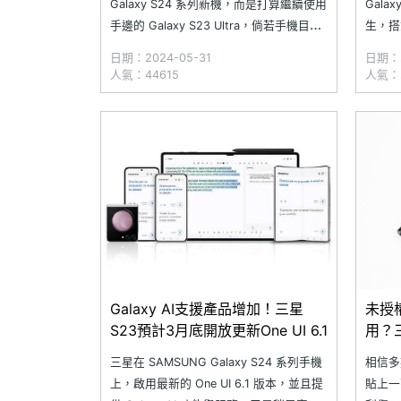
Galaxy S24 系列新機，而是打算繼續使用
Gala
手邊的 Galaxy S23 Ultra，倘若手機目前
生，搭載
已經出現一條條的螢幕刮痕，或是電池續
幕、高通
日期：2024-05-31
日期：2
航早就不堪日常負荷，不如現在趕緊換顆
用 5
人氣：44615
人氣：2
新電池與手機螢幕吧！究竟 SAMSUNG
著 Gal
Galaxy S23 系列目前在 SOGI
Galaxy AI支援產品增加！三星
未授
S23預計3月底開放更新One UI 6.1
用？
三星在 SAMSUNG Galaxy S24 系列手機
相信多
上，啟用最新的 One UI 6.1 版本，並且提
貼上一