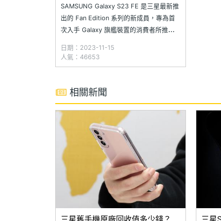
SAMSUNG Galaxy S23 FE 是三星最新推
出的 Fan Edition 系列的新成員，專為首
次入手 Galaxy 旗艦裝置的消費者所推
出，這款手機採用高通 Snapdragon 8
日期：2023-11-15
Gen 1 行動平台，搭載 6.4 吋 O 極限全螢
人氣：46653
幕，並且以 5,000 萬畫素主鏡頭搭配超廣
角和三倍望遠鏡頭相機
相關新聞
三星舊手機原廠回收值多少錢？
三星S2