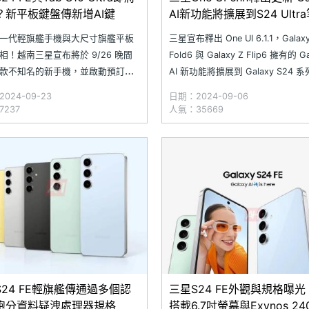
？新平板鍵盤傳新增AI鍵
AI新功能將擴展到S24 Ultr
型
一代輕旗艦手機與大尺寸旗艦平板
三星宣布釋出 One UI 6.1.1，Galaxy
相！越南三星宣布將於 9/26 晚間
Fold6 與 Galaxy Z Flip6 擁有的 Ga
款不知名的新手機，並啟動預訂活
AI 新功能將擴展到 Galaxy S24 
傳頁面透露新機部分外型，且預告
Galaxy S23 系列、Galaxy S23 F
024-09-23
日期：2024-09-06
alaxy AI 功能，傳聞新款產品就是
Galaxy Z Fold5、Galaxy&nb
237
人氣：35669
UNG Galaxy S24 FE。另外，印度
日也啟動新平板預訂事宜，活動時
/
S24 FE輕旗艦傳通過多個認
三星S24 FE外觀與規格曝光
跑分資料疑洩處理器規格
搭載6.7吋螢幕與Exynos 24