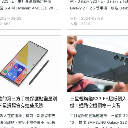
xy S23 FE，主打專為粉絲用戶而
列、Galaxy S23 FE、Galaxy Z Fo
 6.4 吋 Dynamic AMOLED 2X 螢
Galaxy Z Flip5 等手機，以及 Galax
 Snapdragon 8 Gen 1，並且採
S9 系列平板將於 3 月底開放更新 On
024-05-28
日期：2024-03-29
,000 萬畫素三鏡頭組合。隨
6.1，並且將 Galaxy S24 系列預載
1868
人氣：37261
axy S23 FE
Galaxy AI 功能
權的第三方手機保護貼盡量別
三星輕旗艦S23 FE超低價入
三星提醒會有這些風險
機！通路空機價格一次看
數人在使用新手機前，都會習慣先
主打星粉的輕旗艦選擇，三星於 202
張保護貼，避免手機螢幕不小心被
10 月推出 SAMSUNG Galaxy S23