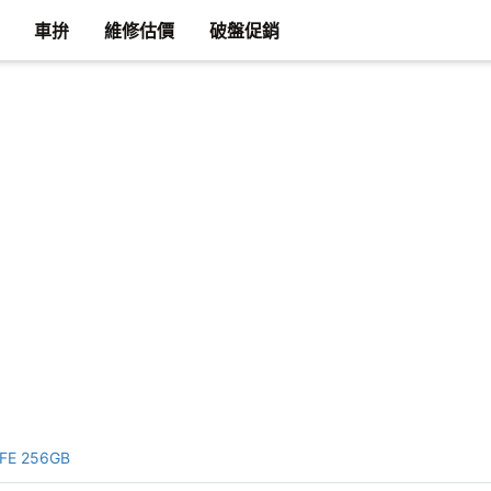
車拚
維修估價
破盤促銷
FE 256GB