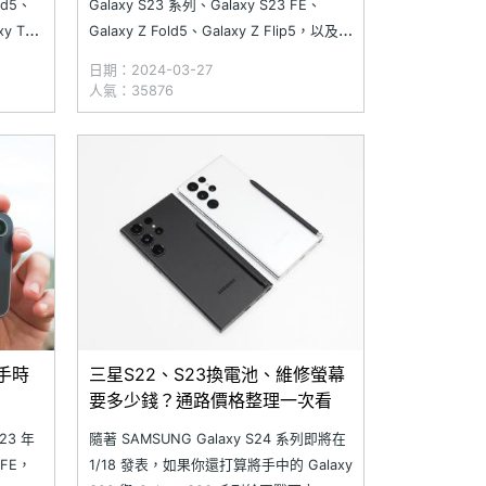
ld5、
Galaxy S23 系列、Galaxy S23 FE、
y Tab
Galaxy Z Fold5、Galaxy Z Flip5，以及
e UI
Galaxy Tab S9 系列平板等機種，將在 3
日期：2024-03-27
的
月底陸續開放更新到 One UI 6.1。稍早，
人氣：35876
韓國三星社群宣布將於 3/28
手時
三星S22、S23換電池、維修螢幕
要多少錢？通路價格整理一次看
3 年
隨著 SAMSUNG Galaxy S24 系列即將在
 FE，
1/18 發表，如果你還打算將手中的 Galaxy