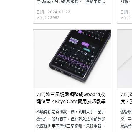
供 Galaxy AI 功能與服務。三星稍早宣
刮傷，
布，將針對多款 2023 年旗艦手機及平板
權的第
日期：2024-02-23
日期：2
產品釋出 One UI 6.1 版本更新，讓舊機種
達到你
人氣：23982
人氣：2
也能使用 Galaxy AI 相關應用。三星電子
題，三
果隨意
成 G
疵，究
如何將三星鍵盤調整成Gboard按
如何
鍵位置？Keys Cafe實用技巧教學
度？
不曉得你是否和我一樣，明明入手三星手
儘管現
機也有一段時間了，但在輸入法的部分卻
燈，畢
怎麼樣也用不習慣三星鍵盤，只好重新回
就能將