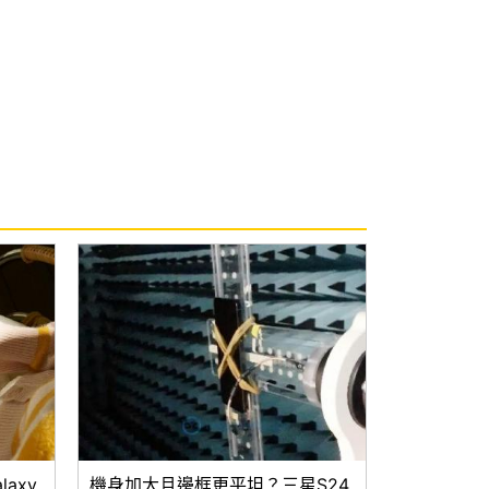
laxy
機身加大且邊框更平坦？三星S24