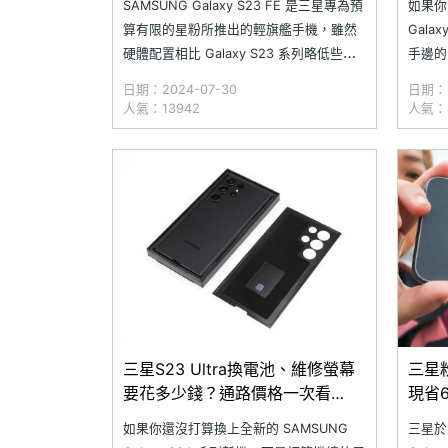
SAMSUNG Galaxy S23 FE 是三星專為預
如果你
算有限的星粉所推出的輕旗艦手機，雖然
Gal
硬體配置相比 Galaxy S23 系列略低些，
手邊的 
但在近期開放更新後，同樣可以享有豐富
已經出
日期：2024-07-30
日期：2
的 Galaxy AI 生成式應用。隨
航早就
人氣：13942
人氣：3
著 SAMSUNG Galaxy S23 FE 在台灣上
顆新電
市將近
Gala
三星S23 Ultra換電池、維修螢幕
三星粉
要花多少錢？通路價格一次看
現省
(2024.5)
(202
如果你還沒打算換上全新的 SAMSUNG
三星於 