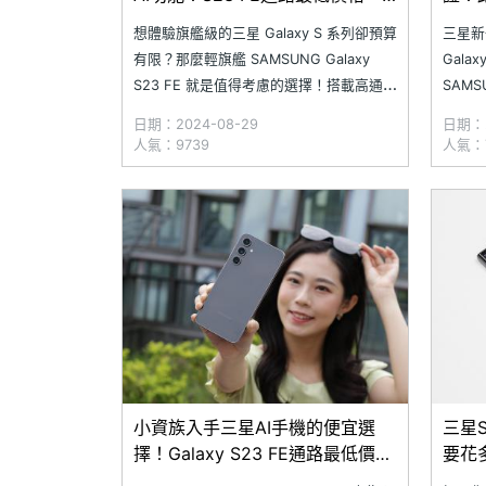
次看(2024.8)
想體驗旗艦級的三星 Galaxy S 系列卻預算
三星新
有限？那麼輕旗艦 SAMSUNG Galaxy
Gala
S23 FE 就是值得考慮的選擇！搭載高通
SAMS
Snapdragon 8 Gen 1 處理器的 Galaxy
續通過
日期：2024-08-29
日期：2
S23 FE，至今性能依然強悍，並可透過更
藍牙 
人氣：9739
人氣：7
新體驗 AI 搜尋圈、AI 通話即時
出取得韓
機疑似現
小資族入手三星AI手機的便宜選
三星S
擇！Galaxy S23 FE通路最低價格
要花
整理(2024.7)
(2024