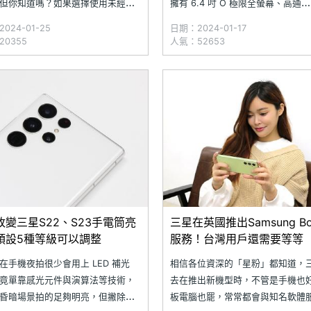
但你知道嗎？如果選擇使用未經授
擁有 6.4 吋 O 極限全螢幕、高通
三方保護膜，其實很有可能會無法
Snapdragon 8 Gen 1，採用 5,00
024-01-25
日期：2024-01-17
所預期的保護效果。針對這個問
素鏡頭 + 超廣角鏡頭 + 三倍望遠
0355
人氣：52653
星在官網做出回答，並提醒各位如
合。隨著這款手機已在台灣上市一
使用第三方保護膜，很有可能會造
間，市面價格也下滑不少
alaxy 行動裝置在日常使用上的瑕
竟
改變三星S22、S23手電筒亮
三星在英國推出Samsung Bo
預設5種等級可以調整
服務！台灣用戶還需要等等
在手機夜拍很少會用上 LED 補光
相信各位資深的「星粉」都知道，
竟單靠感光元件與演算法等技術，
去在推出新機型時，不管是手機也
昏暗場景拍的足夠明亮，但撇除拍
板電腦也罷，常常都會與知名軟體