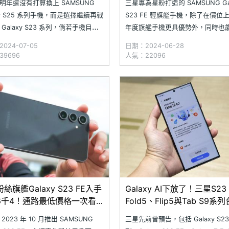
明年還沒有打算換上 SAMSUNG
三星專為星粉打造的 SAMSUNG Gal
axy S25 系列手機，而是選擇繼續再戰
S23 FE 輕旗艦手機，除了在價位
Galaxy S23 系列，倘若手機目前
年度旗艦手機更具優勢外，同時也
現一條條的螢幕刮痕，或是電池續
統更新後，直接升級享有 Galaxy A
024-07-05
日期：2024-06-28
不堪日常負荷，不如趁現在趕緊換
式應用，絕對是小資族輕鬆入手三星 
9696
人氣：22096
池與手機螢幕吧！究竟 SAMSUNG
機的好選擇。隨著 SAMSUNG
xy S23 系列目前在 SOGI 合
絲旗艦Galaxy S23 FE入手
Galaxy AI下放了！三星S23
6千4！通路最低價格一次看
Fold5、Flip5與Tab S9系
4.5)
釋出更新
2023 年 10 月推出 SAMSUNG
三星先前曾預告，包括 Galaxy S23