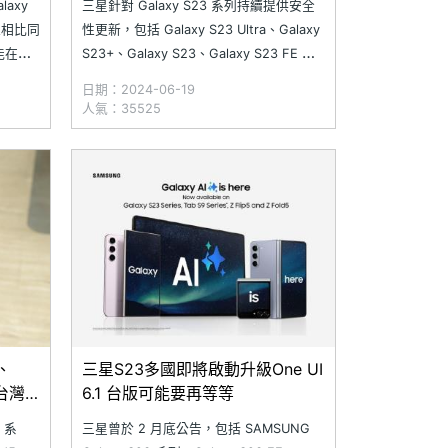
axy
三星針對 Galaxy S23 系列持續提供安全
上相比同
性更新，包括 Galaxy S23 Ultra、Galaxy
能在系
S23+、Galaxy S23、Galaxy S23 FE 等
I 生成
多款手機近日（6/17）已經能陸續收到
日期：2024-06-19
AI 手
2024 年 6 月安全性更新。不過，這次更
人氣：35525
新算是 Android 定期的安全性更新，三
、
三星S23多國即將啟動升級One UI
列台灣
6.1 台版可能要再等等
 系
三星曾於 2 月底公告，包括 SAMSUNG