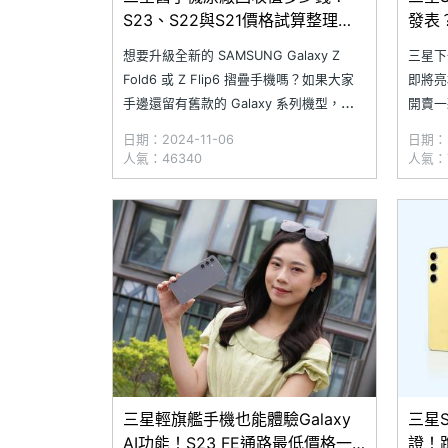
S23、S22與S21價格試算整理
發表
(2024.11)
想要升級全新的 SAMSUNG Galaxy Z
三星下
Fold6 或 Z Flip6 摺疊手機嗎？如果大家
即將亮
手邊還留有舊款的 Galaxy 系列機型，推
開賣一
薦大家可以參考三星智慧館門市的舊機回
動；宣
日期：2024-11-06
日期：2
收試算服務，經由這項服務，各位不僅能
支援 G
人氣：46340
人氣：7
用舊機折抵新機消費，還能享有額外回收
SAMS
折扣。今天小編就以
三星近
間至 9
三星輕旗艦手機也能體驗Galaxy
三星
AI功能！S23 FE通路最低價格一
證！