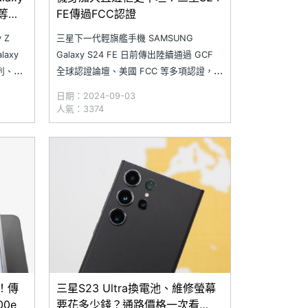
a等機
FE傳過FCC認證
 Z
三星下一代輕旗艦手機 SAMSUNG
laxy
Galaxy S24 FE 日前傳出陸續通過 GCF
系列、
全球認證論壇、美國 FCC 等多項認證，其
E、
中型號「SM-S721B/DS」被認為是對應國
日期：2024-09-03
際市場的版本。近日，美國 FCC 認證資料
人氣：3374
庫出現相近型號「SM-S721U / SM-
S721U1」，預估是美國版的 S
！傳
三星S23 Ultra換電池、維修螢幕
00e
要花多少錢？通路價格一次看