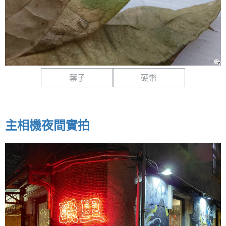
葉子
硬幣
主相機夜間實拍