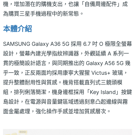
機，增加潛在的購機支出，也讓「自備周邊配件」成
為購買三星手機過程中的新常態。
本體介紹
SAMSUNG Galaxy A36 5G 採用 6.7 吋 O 極限全螢幕
設計，螢幕內建光學指紋辨識器，外觀延續 A 系列一
貫的極簡設計語言，與同期推出的 Galaxy A56 5G 幾
乎一致，正反兩面均採用康寧大猩猩 Victus+ 玻璃，
提升整體耐用性與質感。機背搭載直列式三鏡頭模
組，排列俐落簡潔，機身邊框採用「Key Island」按鍵
島設計，在電源與音量鍵區域透過刻意凸起邊線與霧
面金屬處理，強化操作手感並增加質感層次。