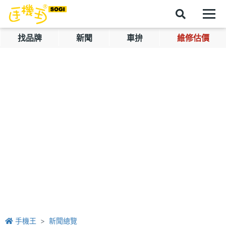
找品牌
新聞
車拚
維修估價
手機王
新聞總覽