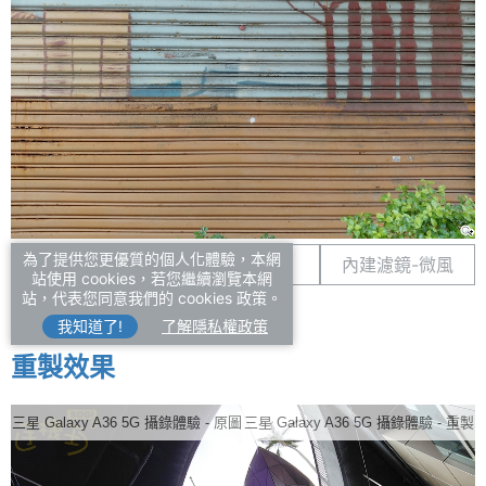
為了提供您更優質的個人化體驗，本網
原圖
自訂濾鏡
內建濾鏡-微風
站使用 cookies，若您繼續瀏覽本網
站，代表您同意我們的 cookies 政策。
我知道了!
了解隱私權政策
重製效果
三星 Galaxy A36 5G 攝錄體驗 - 原圖
三星 Galaxy A36 5G 攝錄體驗 - 重製