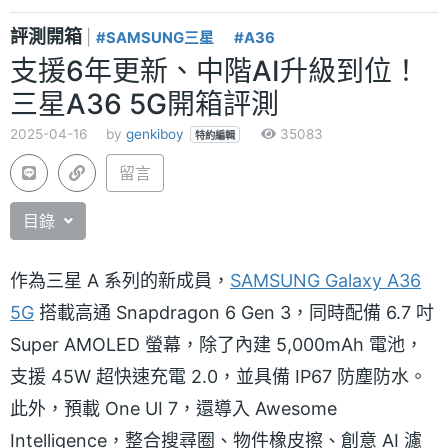
評測開箱
|
#SAMSUNG三星
#A36
支援6年更新、中階AI升級到位！
三星A36 5G開箱評測
2025-04-16
by
genkiboy
35083
特約編輯
留言
目錄
作為三星 A 系列的新成員，
SAMSUNG Galaxy A36
5G
搭載高通 Snapdragon 6 Gen 3，同時配備 6.7 吋
Super AMOLED 螢幕，除了內建 5,000mAh 電池，
支援 45W 超快速充電 2.0，並具備 IP67 防塵防水。
此外，預載 One UI 7，還導入 Awesome
Intelligence，整合搜尋圈、物件橡皮擦、創意 AI 濾