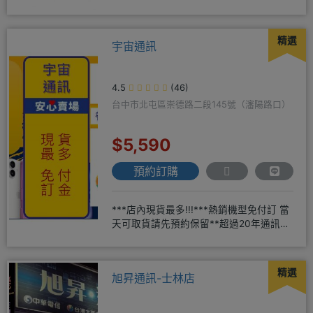
為全新未拆封公司貨，保固一年
精選
宇宙通訊
4.5
(46)
台中市北屯區崇德路二段145號（瀋陽路口）
$5,590
預約訂購
***店內現貨最多!!!***熱銷機型免付訂 當
天可取貨請先預約保留**超過20年通訊經
驗2001年起
精選
旭昇通訊-士林店