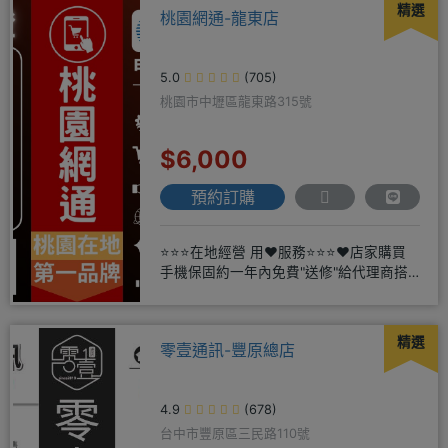
精選
桃園網通-龍東店
5.0
(705)
桃園市中壢區龍東路315號
$6,000
預約訂購
⭐⭐⭐在地經營 用❤️服務⭐⭐⭐❤️店家購買
手機保固約一年內免費"送修"給代理商搭
配門號再享高額折扣，
精選
零壹通訊-豐原總店
4.9
(678)
台中市豐原區三民路110號