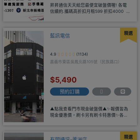
昇昇通信天天給您最便宜破盤價喔! 各電
信續約.攜碼高折扣月租599 折扣4000 月
租799 折扣7
精選
藍訊電信
4.9
(1134)
嘉義市東區吳鳳北路105號（民族路口）
$5,490
預約訂購
▲點我查看門市現金破盤價▲✨報價皆為
現金優惠價，刷卡另有刷卡特惠價✨各大
品牌手機皆有(門號：✔續約 ✔
精選
有間通訊-蘆洲店