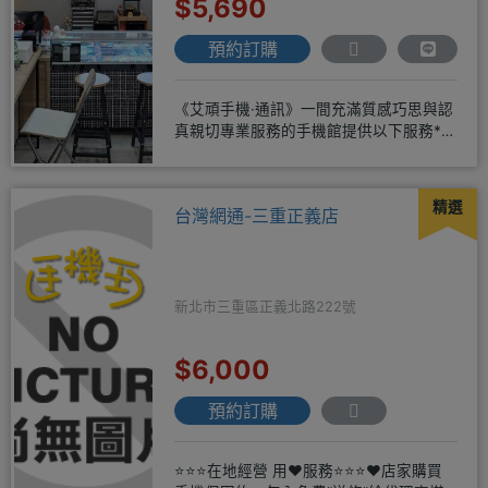
$5,690
預約訂購
《艾頑手機·通訊》一間充滿質感巧思與認
真親切專業服務的手機館提供以下服務*免
卡/無卡/手機/3C產品/
精選
台灣網通-三重正義店
新北市三重區正義北路222號
$6,000
預約訂購
⭐⭐⭐在地經營 用❤️服務⭐⭐⭐❤️店家購買