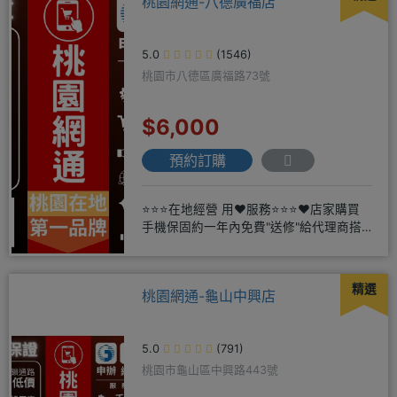
桃園網通-八德廣福店
5.0
(1546)
桃園市八德區廣福路73號
$6,000
預約訂購
⭐⭐⭐在地經營 用❤️服務⭐⭐⭐❤️店家購買
手機保固約一年內免費"送修"給代理商搭
配門號再享高額折扣，
精選
桃園網通-龜山中興店
5.0
(791)
桃園市龜山區中興路443號