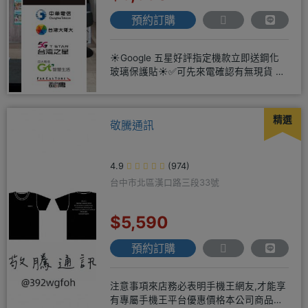
預約訂購
☀️Google 五星好評指定機款立即送鋼化
玻璃保護貼☀️✅可先來電確認有無現貨 ☎️
04-2631
精選
敬騰通訊
4.9
(974)
台中市北區漢口路三段33號
$5,590
預約訂購
注意事項來店務必表明手機王網友,才能享
有專屬手機王平台優惠價格本公司商品均