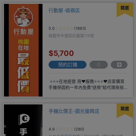
精選
行動屋-過嶺店
5.0
(1883)
桃園市中壢區松義路116號
$5,700
預約訂購
⭐⭐⭐在地經營 用❤️服務⭐⭐⭐❤️店家購買
手機保固約一年內免費"送修"給代理商搭
配門號再享高額折扣
精選
手機比價王-國光復興店
4.9
(280)