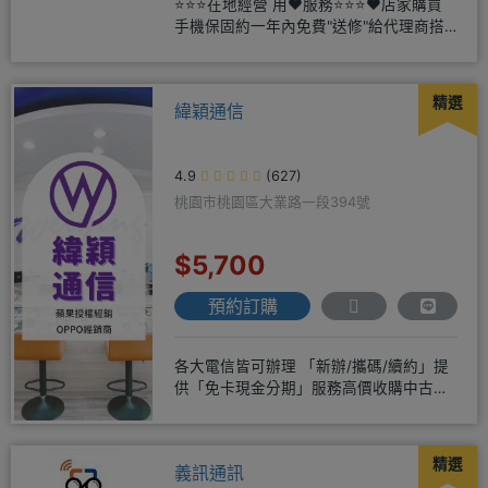
⭐⭐⭐在地經營 用❤️服務⭐⭐⭐❤️店家購買
手機保固約一年內免費"送修"給代理商搭
配門號再享高額折扣，
精選
緯穎通信
4.9
(627)
桃園市桃園區大業路一段394號
$5,700
預約訂購
各大電信皆可辦理 「新辦/攜碼/續約」提
供「免卡現金分期」服務高價收購中古機
♥️只要來緯穎 保證你上癮
精選
義訊通訊