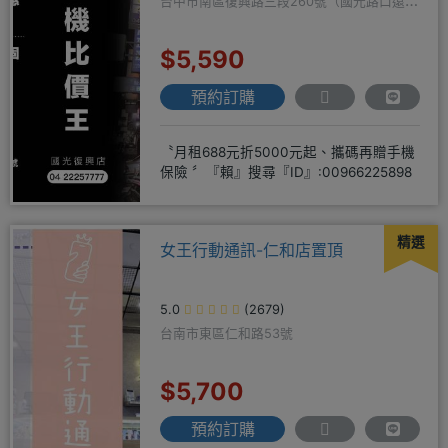
台中市南區復興路三段260號（國光路口遠傳
隔壁）
$5,590
預約訂購
〝月租688元折5000元起、攜碼再贈手機
保險 〞『賴』搜尋『ID』:00966225898
精選
女王行動通訊-仁和店置頂
5.0
(2679)
台南市東區仁和路53號
$5,700
預約訂購