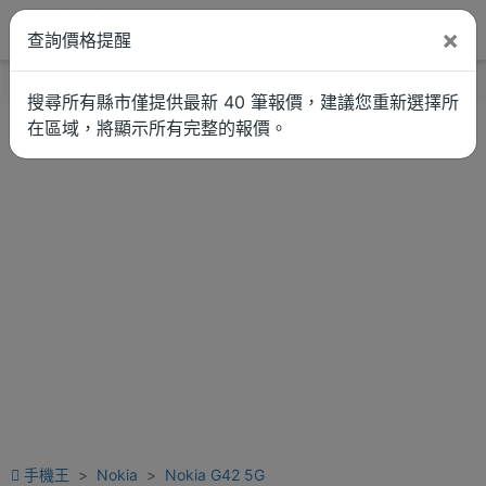
×
查詢價格提醒
找品牌
新聞
車拚
維修估價
搜尋所有縣市僅提供最新 40 筆報價，建議您重新選擇所
在區域，將顯示所有完整的報價。
手機王
Nokia
Nokia G42 5G