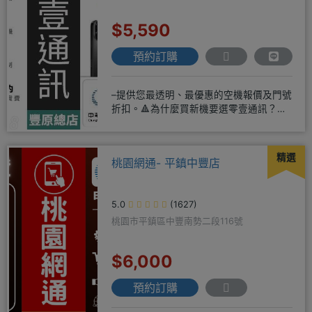
$5,590
預約訂購
–提供您最透明、最優惠的空機報價及門號
折扣。🔺為什麼買新機要選零壹通訊？
◎APPLE授權經銷商、SAM
精選
桃園網通- 平鎮中豐店
5.0
(1627)
桃園市平鎮區中豐南勢二段116號
$6,000
預約訂購