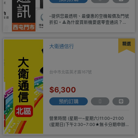
–提供您最透明、最優惠的空機報價及門號
折扣。🔺為什麼買新機要選零壹通訊？
◎APPLE授權經銷商、SAM
精選
大衛通信行
台中市北區英才路167號
$6,300
預約訂購
營業時間 (星期一~星期六)11:00~21:00
(星期日)下午2:30~7:00★無卡分期申辦
方便