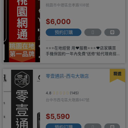
桃園市中壢區忠孝路108號
$6,000
預約訂購
⭐⭐⭐在地經營 用❤️服務⭐⭐⭐❤️店家購買
手機保固約一年內免費"送修"給代理商搭
配門號再享高額折扣，
精選
零壹通訊-西屯大墩店
4.8
(145)
台中市西屯區大墩路947號
$5,590
預約訂購