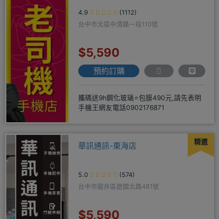
4.9
(1112)
台中市北區中清路一段110號
$5,590
預約訂購
攜碼送9h鋼化玻璃⭐包膜490元,請先表明
手機王網友電話0902176871
精選
華訊通訊-東海店
5.0
(574)
台中市龍井區遊園北路481號
$5,590