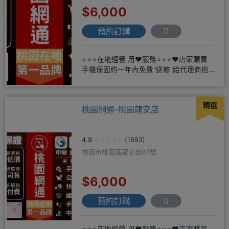
$6,000
預約訂購
⭐⭐⭐在地經營 用❤️服務⭐⭐⭐❤️店家購買
手機保固約一年內免費"送修"給代理商搭
配門號再享高額折扣，
精選
桃園網通-桃園龍安店
4.9
(1693)
桃園市桃園區龍安街83號
$6,000
預約訂購
⭐⭐⭐在地經營 用❤️服務⭐⭐⭐❤️店家購買