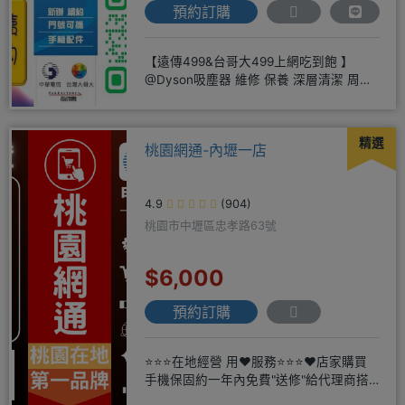
預約訂購
【遠傳499&台哥大499上網吃到飽 】
@Dyson吸塵器 維修 保養 深層清潔 周邊
商品 耗材販售@
精選
桃園網通-內壢一店
4.9
(904)
桃園市中壢區忠孝路63號
$6,000
預約訂購
⭐⭐⭐在地經營 用❤️服務⭐⭐⭐❤️店家購買
手機保固約一年內免費"送修"給代理商搭
配門號再享高額折扣，