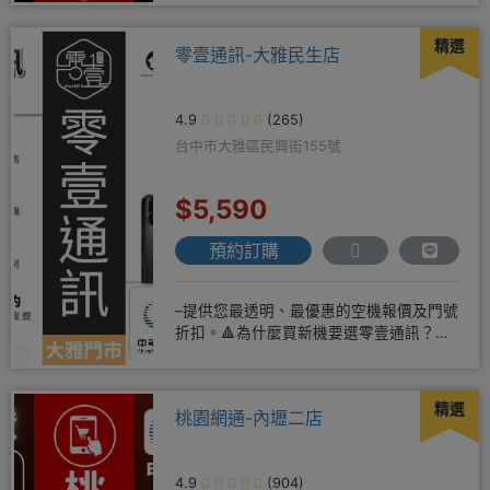
精選
零壹通訊-大雅民生店
4.9
(265)
台中市大雅區民興街155號
$5,590
預約訂購
–提供您最透明、最優惠的空機報價及門號
折扣。🔺為什麼買新機要選零壹通訊？
◎APPLE授權經銷商、SAM
精選
桃園網通-內壢二店
4.9
(904)