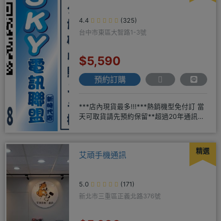
4.4
(325)
台中市東區大智路1-3號
$5,590
預約訂購
***店內現貨最多!!!***熱銷機型免付訂 當
天可取貨請先預約保留**超過20年通訊經
驗2001年起
精選
艾頑手機通訊
5.0
(171)
新北市三重區正義北路376號