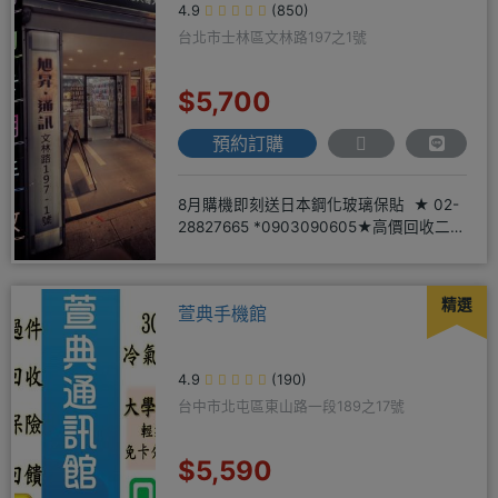
4.9
(850)
台北市士林區文林路197之1號
$5,700
預約訂購
8月購機即刻送日本鋼化玻璃保貼 ★ 02-
28827665 *0903090605★高價回收二手
機
精選
萱典手機館
4.9
(190)
台中市北屯區東山路一段189之17號
$5,590