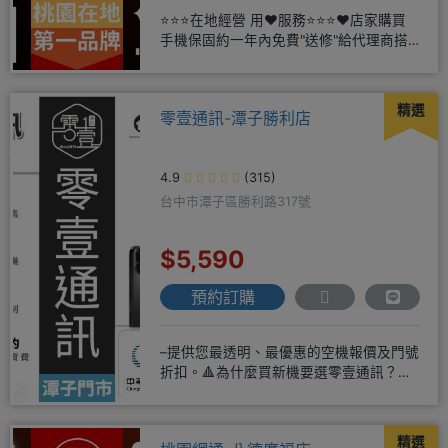
⭐⭐⭐在地經營 用❤️服務⭐⭐⭐❤️店家購買
手機保固約一年內免費"送修"給代理商搭
配門號再享高額折扣，
精選
零壹通訊-潭子勝利店
4.9
(315)
台中市潭子區勝利路317號
$5,590
預約訂購
–提供您最透明、最優惠的空機報價及門號
折扣。🔺為什麼買新機要選零壹通訊？
◎APPLE授權經銷商、SAM
精選