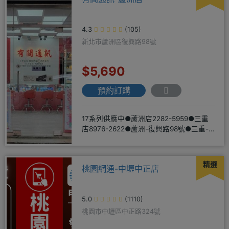
4.3
(105)
新北市蘆洲區復興路98號
$5,690
預約訂購
17系列供應中●蘆洲店2282-5959●三重
店8976-2622●蘆洲-復興路98號●三重-
三和路二
精選
桃園網通-中壢中正店
5.0
(1110)
桃園市中壢區中正路324號