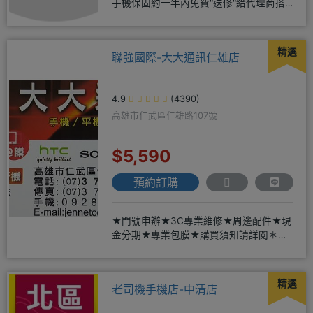
手機保固約一年內免費"送修"給代理商搭
配門號再享高額折扣，
精選
聯強國際-大大通訊仁雄店
4.9
(4390)
高雄市仁武區仁雄路107號
$5,590
預約訂購
★門號申辦★3C專業維修★周邊配件★現
金分期★專業包膜★購買須知請詳閱＊來
店辦理搭配門號，打卡贈好禮
精選
老司機手機店-中清店