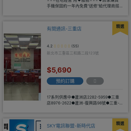
手機保固約一年內免費"送修"給代理商搭
配門號再享高額折扣，
精選
有間通訊-三重店
4.2
(55)
新北市三重區三和路二段123號
$5,690
預約訂購
17系列供應中●蘆洲店2282-5959●三重
店8976-2622●蘆洲-復興路98號●三重-
三和路二
精選
SKY電訊聯盟-新時代店