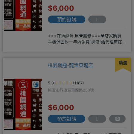
$6,000
預約訂購
⭐⭐⭐在地經營 用❤️服務⭐⭐⭐❤️店家購買
手機保固約一年內免費"送修"給代理商搭
配門號再享高額折扣，
精選
桃園網通-龍潭東龍店
5.0
(1187)
桃園市龍潭區東龍路250號
$6,000
預約訂購