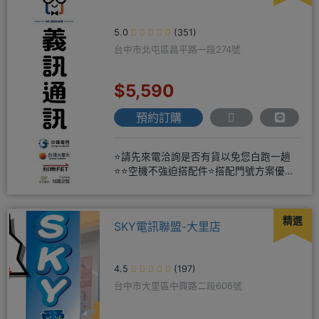
5.0
(351)
台中市北屯區昌平路一段274號
$5,590
預約訂購
⭐請先來電洽詢是否有貨以免您白跑一趟
⭐⭐空機不強迫搭配件⭐搭配門號方案優惠
更多⭐⭐手機加購滿版玻璃貼+
精選
SKY電訊聯盟-大里店
4.5
(197)
台中市大里區中興路二段606號