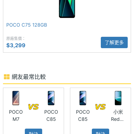
膩呈現畫面紋理與真實光影層次。多種膠卷相機與人
儲存空
eMMC 5.1
間格式
像模式，讓每一張人像都鮮明生動、富有情感；前置
1,300 萬畫素鏡頭支援夜間模式，結合柔光環功能，即
記憶卡
microSD
POCO C75 128GB
使在低光環境下也能拍出清晰自然的自拍美照。
最大擴
1 TB
原廠售價：
了解更多
充儲存
$3,299
空間
電池容
6000 mAh
POCO C85 功能特色
量
網友最常比較
◎ 4G + 4G 雙卡雙待
顯示螢幕
◎ Android 15 作業系統、Xiaomi HyperOS 2 操作介
面
主螢幕
6.9 inch
尺寸
◎ 6.9 吋 1,600 x 720pixels 解析度螢幕（120Hz 螢
POCO
POCO
POCO
小米
M7
C85
C85
Redmi
幕更新率）
主螢幕
1600x720 pixels
15C
◎ 聯發科 Helio G81-Ultra 八核心處理器
解析度