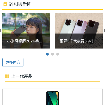
處理器
2+1.8 GHz
評測與新聞
聯發科 Helio G81-Ultra
時脈
POCO C85 運行 Android 15 作業系統、Xiaomi
處理器
8
HyperOS 2 操作介面，搭載聯發科 Helio G81-Ultra
核心數
八核心處理器，內建 6GB RAM / 128GB ROM、8GB
圖形處
Mali-G52 MC2
RAM / 256GB ROM，支援 microSD 記憶卡 1TB 空
小米母親節2026手機
預算3千就能買6.9吋大
理器
間擴充與最高 16GB 動態記憶體拓展， 具備 4G + 4G
與平板優惠整理！
螢幕追劇手機！POCO
Xiaomi 15T Pro現在買
C85通路4月最低價格
雙卡雙待、Wi-Fi 5、藍牙 5.4、NFC；續航方面，配
RAM記
6 GB, 8 GB
有千元折扣
一次看
憶體
備 6,000mAh 電池，支援 33W 快充與反向充電。其
更多內容
他方面，擁有 Google Gemini 助理與畫圈搜尋功能。
記憶體
LPDDR4X
上一代產品
格式
5,000 萬畫素雙鏡頭
ROM儲
128 GB, 256 GB
POCO C85 配備 5,000 萬畫素主鏡頭 + 輔助鏡頭，
存空間
搭載 POCO 影像大腦演算引擎與 Ultra HD 模式，細