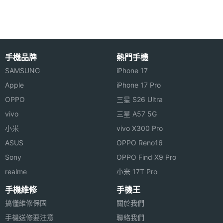
4G FDD
1700(B4), 1800(B3), 1900(B2), 2100(B1),
LTE
2600(B7), 700(B28), 800(B18), 800(B19),
800(B20), 850(B26), 850(B5), 900(B8),
AWS-3(B66)
手機品牌
熱門手機
4G
2300(B40), 2500(B41), 2600(B38)
SAMSUNG
iPhone 17
TDD
Apple
iPhone 17 Pro
LTE
OPPO
三星 S26 Ultra
vivo
三星 A57 5G
4G LTE
Yes
小米
vivo X300 Pro
VoLTE
Yes
ASUS
OPPO Reno16
Sony
OPPO Find X9 Pro
SIM
nano-SIM
realme
小米 17T Pro
Card類
型
手機維修
手機王
搞懂維修保固
關於我們
SIM卡
2
手機送修要注意
聯絡我們