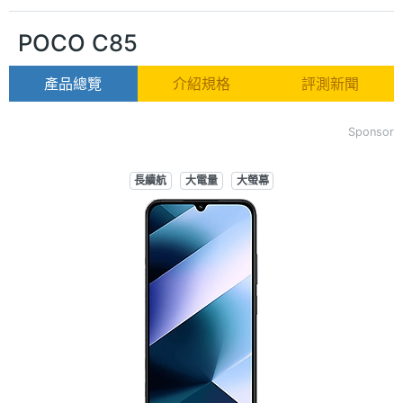
POCO C85
產品總覽
介紹規格
評測新聞
Sponsor
長續航
大電量
大螢幕