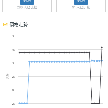
對決
對決
◎ 6GB RAM / 128GB ROM、8GB RAM / 256GB
286 人已比較
91 人已比較
主螢幕
254 ppi
ROM
像素密
◎ Wi-Fi 5、藍牙 5.4、NFC
度
價格走勢
◎ 前置 800 萬畫素鏡頭
主螢幕
810 nits
◎ 後置 5,000 萬畫素主鏡頭 + 輔助鏡頭
5k
最大亮
◎ 3.5mm 耳機孔
度
4k
◎ IP64 防塵防水等級
主螢幕
LCD
◎ 側邊指紋辨識、臉部辨識
材質
3k
◎ 6,000mAh 電池
◎ 採用 USB Type-C 規格，支援 33W 快充、反向充
主螢幕
120 Hz
價格
2k
更新率
電
◎ 支援 microSD 記憶卡擴充，最高可擴充 1TB 儲存
1k
主螢幕
240 Hz
空間
觸控採
樣率
0k