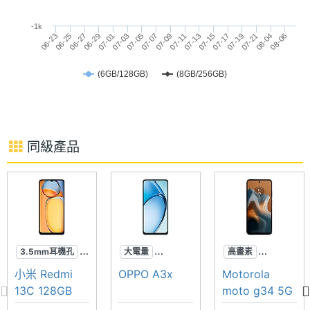
※本文為 SOGI 手機王版權所有，未經授權不得轉載使用※
-1k
08-06
07-03
07-15
06-23
07-05
07-17
06-25
07-07
07-19
06-27
07-09
07-21
06-29
07-11
08-04
07-01
07-13
(6GB/128GB)
(8GB/256GB)
相機規格
主相機
5000 萬畫素
畫素
同級產品
主相機
CMOS
感光元
件
主相機
1.8
3.5mm耳機孔
大電量
高畫素
光圈F
可插記憶卡
可插記憶卡
120Hz
小米 Redmi
OPPO A3x
Motorola
90Hz
防潑水
高音質
13C 128GB
moto g34 5G
主相機
Yes