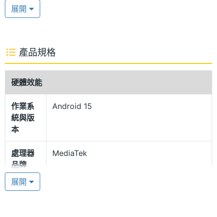
萊茵 TÜV 三重認證，並支援閱讀模式與 DC 調光，有
展開
效減輕眼睛疲勞，降低長時間使用造成的負擔。此
外，配備濕手可用觸控螢幕 2.0 技術，即使手部潮
濕、油膩或沾有肥皂，也能保持靈敏的操作體驗。
產品規格
流動光影背蓋
硬體效能
POCO C85 採用自然美學設計，靈感源自「夜空下舞
作業系
Android 15
動的極光」，以流動的光影展現北極光的迷人變化，
統與版
突顯機身的細緻質感。機身具備 IP64 防塵防水等級，
本
日常使用更安心；7.99mm 機身厚度、四曲面背蓋等
處理器
MediaTek
俐落洗鍊的設計，帶來舒適的握持手感；側邊電源鍵
品牌
整合指紋辨識功能，解鎖更快速便利。此外，保留
展開
3.5mm 耳機孔並強化至 200% 大音量，讓你隨時享受
處理器
Helio G81-Ultra
型號
震撼的個人音樂體驗。