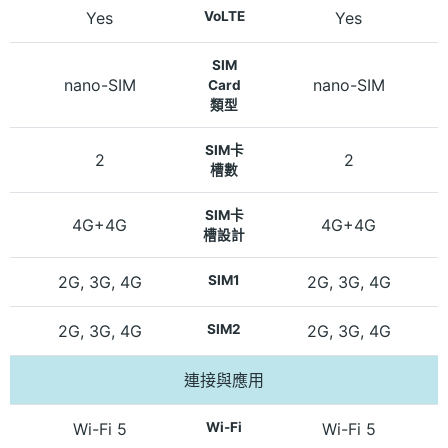
Yes
VoLTE
Yes
SIM
nano-SIM
nano-SIM
Card
類型
SIM卡
2
2
槽數
SIM卡
4G+4G
4G+4G
槽設計
2G, 3G, 4G
SIM1
2G, 3G, 4G
2G, 3G, 4G
SIM2
2G, 3G, 4G
連接與應用
Wi-Fi 5
Wi-Fi
Wi-Fi 5