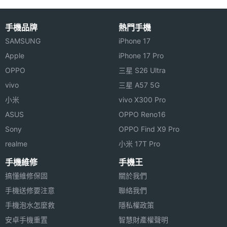
手機品牌
熱門手機
SAMSUNG
iPhone 17
Apple
iPhone 17 Pro
OPPO
三星 S26 Ultra
vivo
三星 A57 5G
小米
vivo X300 Pro
ASUS
OPPO Reno16
Sony
OPPO Find X9 Pro
realme
小米 17T Pro
手機維修
手機王
搞懂維修保固
關於我們
手機送修要注意
聯絡我們
手機泡水怎麼救
隱私權政策
安卓手機重置
智慧財產權聲明