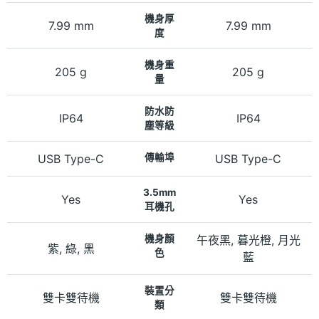
機身厚
7.99 mm
7.99 mm
度
機身重
205 g
205 g
量
防水防
IP64
IP64
塵等級
USB Type-C
傳輸埠
USB Type-C
3.5mm
Yes
Yes
耳機孔
機身顏
午夜黑, 暮光橙, 月光
紫, 綠, 黑
色
藍
裝置分
雙卡雙待機
雙卡雙待機
類