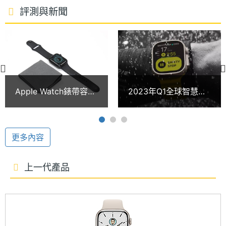
ROM儲
32 GB
評測與新聞
Watch OS 9 作業系統
存空間
Apple Watch Series 8 鋁金屬 LTE 41mm 運行
單機使
18 hr
Watch OS 9 作業系統，擁有全新「指南針」、「用
用時間
藥」、「足跡回溯」等功能；而且在「體能訓練」
顯示螢幕
APP 導入新的運動顯示方式，包括「心率區間」、
Apple Watch錶帶容易
2023年Q1全球智慧手
「自訂體能訓練」、「配速」以及將在今年稍晚推出
藏細菌？蘋果教你正確
錶出貨蘋果排第1 三星
主螢幕
430x352 pixels
清潔方式
被這個印度品牌擠到第
的「競速路線」；針對鐵人三項的運動員，透過「多
解析度
3
運動訓練」能自動偵測並輕鬆切換運動，記錄過渡時
更多內容
主螢幕
OLED
間；而且還有多個全新跑姿測量指標，包含「步幅長
材質
度」、「觸地時間」、「垂直振盪」等，皆可以加入
上一代產品
「體能訓練顯示畫面」。
主螢幕
Yes
觸控
18 小時續航力表現