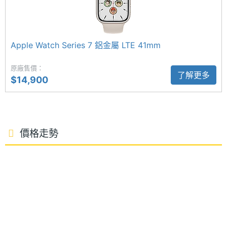
Apple Watch Series 8 鋁金屬 LTE 41mm 支援全天候
心率偵測，可以記錄睡眠、血氧等生理數據紀錄，提
供「心電圖」健康功能，讓你隨時掌握自己的心律狀
通訊與網路
Apple Watch Series 7 鋁金屬 LTE 41mm
況；並新增體溫感測功能，可幫助女性收到排卵日回
4G FDD
1700(B4), 1700(B66), 1800(B3), 1900(B2),
原廠售價：
推估計資訊，當經期紀錄與預測結果出現異常時，還
了解更多
$14,900
LTE
1900(B25), 2100(B1), 2600(B7),
會發出通知；在續航方面，擁有 18 小時續航力表現。
700(B28), 800(B18), 800(B19), 800(B20),
850(B26), 850(B5), 900(B8)
車禍偵測
4G
1900(B39), 2300(B40), 2500(B41)
價格走勢
Apple Watch Series 8 鋁金屬 LTE 41mm 新增車禍偵
TDD
測功能，可偵測包括正面撞擊、追尾撞擊、側面撞擊
LTE
和翻車等動作；並結合氣壓計、GPS 和 iPhone 麥克
3G頻率
HSDPA, HSUPA, WCDMA
風，來偵測車禍嚴重等級；若真的發生嚴重車禍時，
手錶會要求用戶在 10 秒內回報，若未收到回應，就會
2G頻率
GSM 1800, GSM 1900, GSM 2100, GSM
自動撥打緊急服務電話，救援人員將收到使用者的裝
850, GSM 900