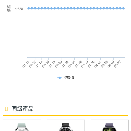
置定位資訊，同時緊急聯絡人也會被同步通知。
價格
4G LTE
Yes
14,620
SIM
eSIM
Card類
型
Apple Watch Series 8 鋁金屬 LTE 41mm 功能特色
連接與應用
◎ Watch OS 9 作業系統
07-10
07-16
07-22
07-28
08-03
07-12
07-18
07-24
07-30
08-05
07-14
07-20
07-26
08-01
08-07
◎ Retina 觸控螢幕
Wi-Fi
Yes
◎ 錶帶：單圈錶環、運動型錶帶、運動型錶環、Nike
空機價
IEEE
b, g, n, n(2.4GHz), n(5GHz)
運動型錶帶
802.11
◎ S8 SiP 雙核心處理器、W3 無線晶片、U1 晶片
傳輸速
度
◎ 32GB ROM
同級產品
◎ 4G 連網（eSIM 服務）、Wi-Fi 4、藍牙 5.0、GPS
藍牙
Yes
◎ 第 3 代光學心率感測器
◎ IP6X 防塵等級、5ATM 防水等級
藍牙版
5.0