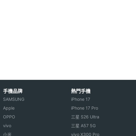
感應器
心跳感
Yes
測器
睡眠感
Yes
測器
高度氣
Yes
壓感測
器
手機品牌
熱門手機
機體規格
SAMSUNG
iPhone 17
機身長
41 mm
Apple
iPhone 17 Pro
度
OPPO
三星 S26 Ultra
vivo
三星 A57 5G
機身寬
35 mm
小米
vivo X300 Pro
度