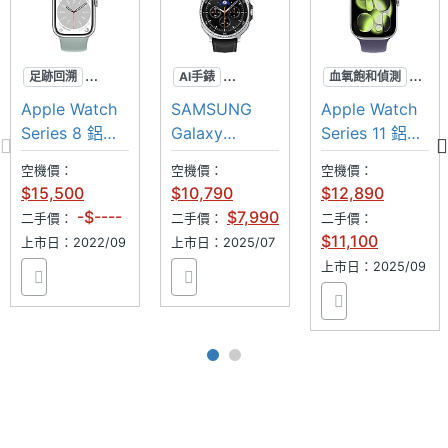
本
◎ 心率偵測、睡眠監測、ECG 心電圖測量、血氧濃度
感測
衛星定
BeiDou, GLONASS, GPS
足跡回溯
AI手錶
血氧飽和偵測
◎ 車禍偵測、跌倒偵測、足跡回溯功能、噪音監測
位
體溫感測
跌倒偵測
高血壓偵測
Apple Watch
SAMSUNG
Apple Watch
◎ 18 小時電力續航
車禍偵測
血氧飽和偵測
鋁金屬
Series 8 鋁金
Galaxy
Series 11 鋁金
聲控操
Yes
◎ USB-C 磁性充電連接線
屬 LTE 45mm
Watch8
屬 46mm
作
空機價：
空機價：
空機價：
Classic
$15,500
$10,790
$12,890
手勢操
Yes
-$----
$7,990
上述內容提到偵測功能的測量結果僅為參考，不能作
二手價：
二手價：
二手價：
作
$11,100
上市日：2022/09
上市日：2025/07
爲診斷和治療依據。
上市日：2025/09
感應器
※本文為 SOGI 手機王版權所有，未經授權不得轉載使用※
陀螺儀
Yes
計步器
Yes
加速度
Yes