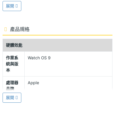
搭配平坦的底部和堅固的幾何結構，成就了出色的耐
展開
用性和抗裂功能，擁有 1,000nits 峰值亮度；另外從
2022 年秋季起，任何搭載 watchOS 9 的 Apple
Watch 機型，都可以使用所有 Nike 的錶面，包含色
產品規格
彩清新的「彈跳」錶面等，即使沒有 Nike 機型也能選
用。
硬體效能
作業系
Watch OS 9
5ATM 防水等級
統與版
Apple Watch Series 8 鋁金屬 LTE 41mm 選用「鋁金
本
屬」材質錶殼，右側設有觸覺回饋功能的數位錶冠，
處理器
Apple
提供單圈錶環、運動型錶帶、運動型錶環、Nike 運動
品牌
型錶帶使用；具備 IP6X 防塵等級，提供 5ATM 防水
展開
等級，可用於像在泳池或海中游泳等淺水區域活動，
處理器
S8 SiP
型號
大幅度提升手錶耐用性。