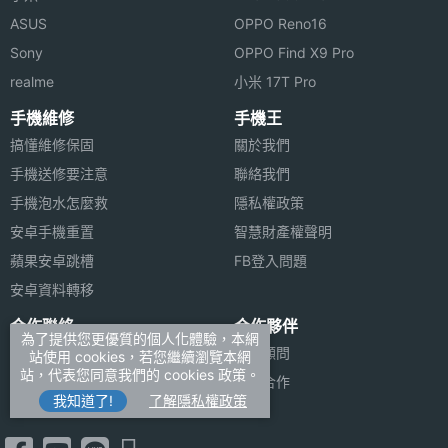
ASUS
OPPO Reno16
機身厚
10.7 mm
Sony
OPPO Find X9 Pro
度
realme
小米 17T Pro
手機維修
手機王
機身重
32 g
量
搞懂維修保固
關於我們
手機送修要注意
聯絡我們
防水防
5ATM, IP6X
手機泡水怎麼救
隱私權政策
塵等級
安卓手機重置
智慧財產權聲明
蘋果安卓跳槽
FB登入問題
喇叭
Yes
安卓資料轉移
麥克風
Yes
合作聯絡
合作夥伴
為了提供您更優質的個人化體驗，本網
廣告刊登
法律顧問
站使用 cookies，若您繼續瀏覽本網
可更換
Yes
站，代表您同意我們的 cookies 政策。
加入商店報價
媒體合作
錶帶
我知道了!
了解隱私權政策
新聞聯絡
機身顏
午夜色, 星光色, 銀