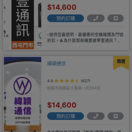
$14,600
預約訂購
–提供您最透明、最優惠的空機報價及門號
折扣。🔺為什麼買新機要選零壹通訊？
◎APPLE授權經銷商、SAM
精選
緯穎通信
4.9
(627)
桃園市桃園區大業路一段394號
$14,600
預約訂購