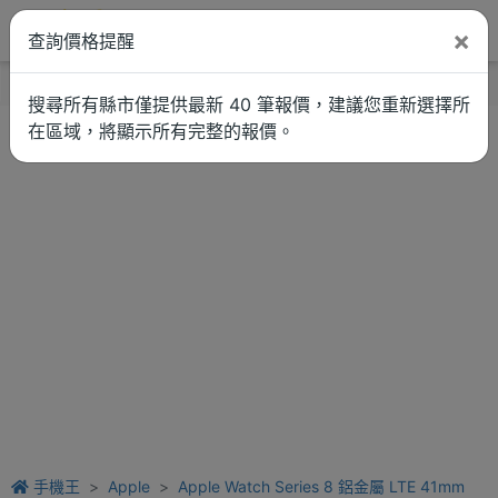
×
查詢價格提醒
找品牌
新聞
車拚
維修估價
搜尋所有縣市僅提供最新 40 筆報價，建議您重新選擇所
在區域，將顯示所有完整的報價。
手機王
Apple
Apple Watch Series 8 鋁金屬 LTE 41mm