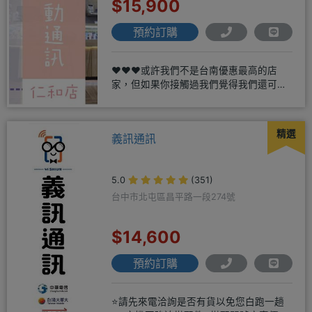
$15,900
預約訂購
❤️❤️❤️或許我們不是台南優惠最高的店
家，但如果你接觸過我們覺得我們還可
以，願意給我們機會，歡迎多詢
精選
義訊通訊
5.0
(351)
台中市北屯區昌平路一段274號
$14,600
預約訂購
⭐請先來電洽詢是否有貨以免您白跑一趟