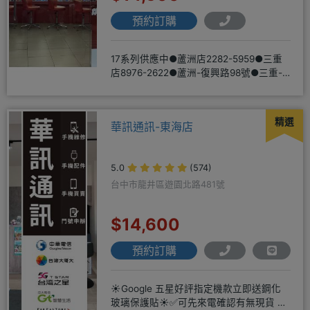
預約訂購
17系列供應中●蘆洲店2282-5959●三重
店8976-2622●蘆洲-復興路98號●三重-
三和路二
精選
華訊通訊-東海店
5.0
(574)
台中市龍井區遊園北路481號
$14,600
預約訂購
☀️Google 五星好評指定機款立即送鋼化
玻璃保護貼☀️✅可先來電確認有無現貨 ☎️