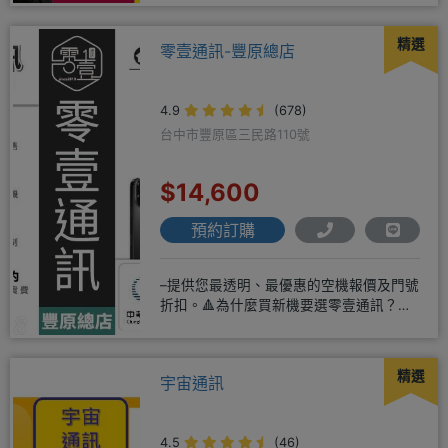
精選
零壹通訊-豐原總店
4.9
(678)
台中市豐原區三民路110號
$14,600
預約訂購
–提供您最透明、最優惠的空機報價及門號
折扣。🔺為什麼買新機要選零壹通訊？
◎APPLE授權經銷商、SAM
精選
宇宙通訊
4.5
(46)