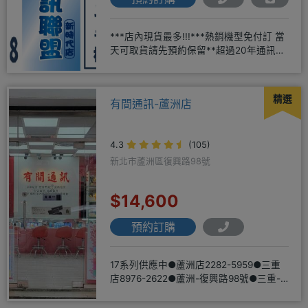
***店內現貨最多!!!***熱銷機型免付訂 當
天可取貨請先預約保留**超過20年通訊經
驗2001年起
精選
有間通訊-蘆洲店
4.3
(105)
新北市蘆洲區復興路98號
$14,600
預約訂購
17系列供應中●蘆洲店2282-5959●三重
店8976-2622●蘆洲-復興路98號●三重-
三和路二