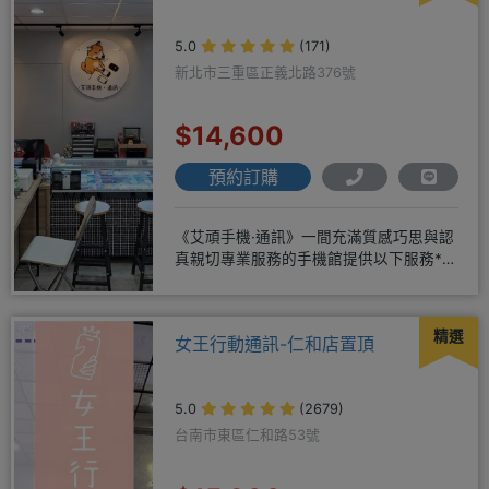
5.0
(171)
新北市三重區正義北路376號
$14,600
預約訂購
《艾頑手機·通訊》一間充滿質感巧思與認
真親切專業服務的手機館提供以下服務*免
卡/無卡/手機/3C產品/
精選
女王行動通訊-仁和店置頂
5.0
(2679)
台南市東區仁和路53號