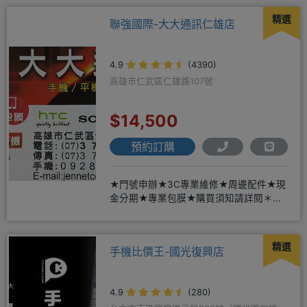
精選
聯強國際-大大通訊仁雄店
4.9
(4390)
高雄市仁武區仁雄路107號
$14,500
預約訂購
★門號申辦★3C專業維修★周邊配件★現
金分期★專業包膜★購買須知請詳閱＊來
店辦理搭配門號，打卡贈好禮
精選
手機比價王-國光復興店
4.9
(280)