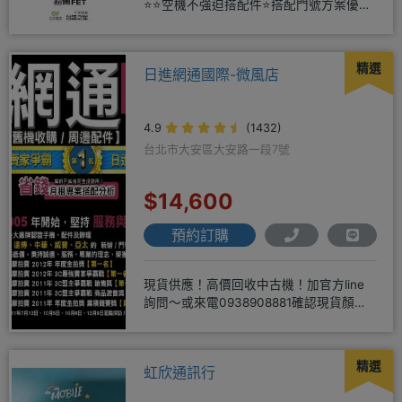
⭐⭐空機不強迫搭配件⭐搭配門號方案優惠
更多⭐⭐手機加購滿版玻璃貼+
精選
日進網通國際-微風店
4.9
(1432)
台北市大安區大安路一段7號
$14,600
預約訂購
現貨供應！高價回收中古機！加官方line
詢問～或來電0938908881確認現貨顏色
時~請先告知手機王
精選
虹欣通訊行