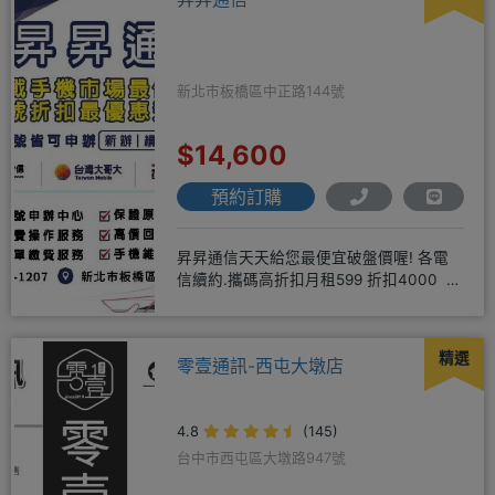
新北市板橋區中正路144號
$14,600
預約訂購
昇昇通信天天給您最便宜破盤價喔! 各電
信續約.攜碼高折扣月租599 折扣4000 月
租799 折扣7
精選
零壹通訊-西屯大墩店
4.8
(145)
台中市西屯區大墩路947號