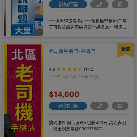
預約訂購
***店內現貨最多!!!***熱銷機型免付訂 當
天可取貨請先預約保留**超過20年通訊經
驗2001年起
精選
老司機手機店-中清店
4.9
(1112)
台中市北區中清路一段110號
$14,600
預約訂購
攜碼送9h鋼化玻璃⭐包膜490元,請先表明
手機王網友電話0902176871