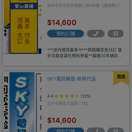
台中市北屯區崇德路二段145號（瀋陽路口）
$14,600
預約訂購
***店內現貨最多!!!***熱銷機型免付訂 當
天可取貨請先預約保留**超過20年通訊經
驗2001年起
精選
SKY電訊聯盟-新時代店
4.4
(325)
台中市東區大智路1-3號
$14,600
預約訂購