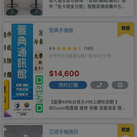
各大電信皆可辦理 「新辦/攜碼/續約」提
供「免卡現金分期」服務高價收購中古機
♥️只要來緯穎 保證你上癮
精選
萱典手機館
4.9
(190)
台中市北屯區東山路一段189之17號
$14,600
預約訂購
【遠傳499&台哥大499上網吃到飽 】
@Dyson吸塵器 維修 保養 深層清潔 周邊
商品 耗材販售@
精選
艾頑手機通訊