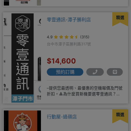
04-2631
精選
零壹通訊-潭子勝利店
4.9
(315)
台中市潭子區勝利路317號
$14,600
預約訂購
–提供您最透明、最優惠的空機報價及門號
折扣。🔺為什麼買新機要選零壹通訊？
◎APPLE授權經銷商、SAM
精選
行動屋-過嶺店