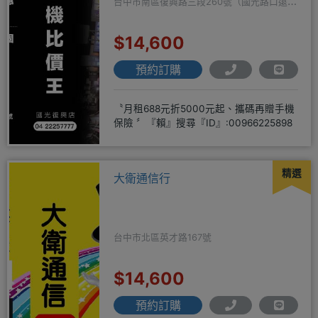
台中市南區復興路三段260號（國光路口遠傳
隔壁）
$14,600
預約訂購
〝月租688元折5000元起、攜碼再贈手機
保險 〞『賴』搜尋『ID』:00966225898
精選
大衛通信行
台中市北區英才路167號
$14,600
預約訂購