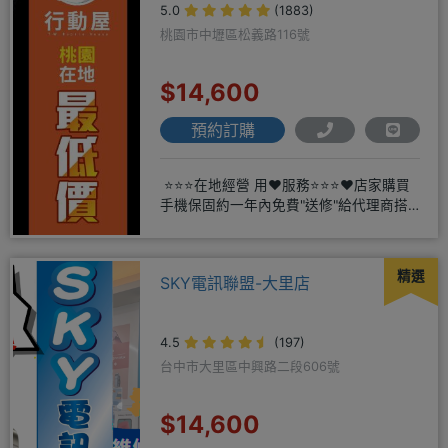
5.0
(1883)
桃園市中壢區松義路116號
$14,600
預約訂購
⭐⭐⭐在地經營 用❤️服務⭐⭐⭐❤️店家購買
手機保固約一年內免費"送修"給代理商搭
配門號再享高額折扣
精選
SKY電訊聯盟-大里店
4.5
(197)
台中市大里區中興路二段606號
$14,600