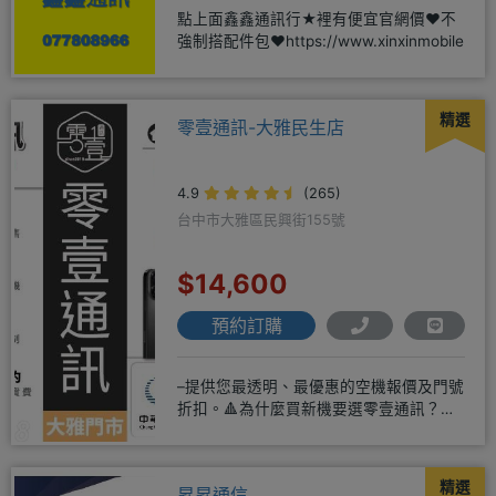
點上面鑫鑫通訊行★裡有便宜官網價❤️不
強制搭配件包❤️https://www.xinxinmobile
精選
零壹通訊-大雅民生店
4.9
(265)
台中市大雅區民興街155號
$14,600
預約訂購
–提供您最透明、最優惠的空機報價及門號
折扣。🔺為什麼買新機要選零壹通訊？
◎APPLE授權經銷商、SAM
精選
昇昇通信