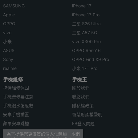
SAMSUNG
iPhone 17
Apple
iPhone 17 Pro
OPPO
三星 S26 Ultra
vivo
三星 A57 5G
小米
vivo X300 Pro
ASUS
OPPO Reno16
Sony
OPPO Find X9 Pro
realme
小米 17T Pro
手機維修
手機王
搞懂維修保固
關於我們
手機送修要注意
聯絡我們
手機泡水怎麼救
隱私權政策
安卓手機重置
智慧財產權聲明
蘋果安卓跳槽
FB登入問題
安卓資料轉移
為了提供您更優質的個人化體驗，本網