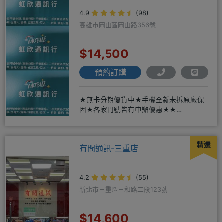
4.9
(98)
高雄市岡山區岡山路356號
$14,500
預約訂購
★無卡分期優貨中★手機全新未拆原廠保
固★各家門號皆有申辦優惠★★
賴:@913mrrsk
精選
有間通訊-三重店
4.2
(55)
新北市三重區三和路二段123號
$14,600