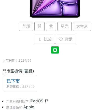
全部
藍
紫
星光
太空灰
比較
最愛
上市日期：2024/06
門市空機價 (最低)
已下市
原廠售價：$37,400
iPadOS 17
作業系統與版本
Apple
處理器品牌