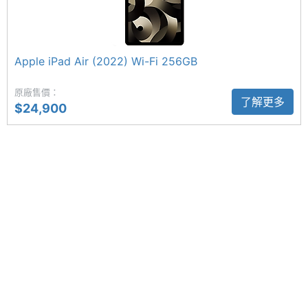
解析度
Apple iPad Air 13 (2024) Wi-Fi 512GB 功能特色
◎ 採用 iPadOS 17 作業系統
主螢幕
500 nits
最大亮
Apple iPad Air (2022) Wi-Fi 256GB
◎ 13 吋 2,732 x 2,048pixels 解析度 Liquid Retina
度
顯示器
原廠售價：
了解更多
◎ 內建 Apple M2 晶片
主螢幕
IPS
$24,900
材質
◎ 8GB RAM + 512GB ROM
◎ 前置 1,200 萬畫素鏡頭
主螢幕
Yes
◎ 後置 1,200 萬畫素鏡頭
觸控
◎ Wi-Fi 6E、藍牙 5.3
◎ Touch ID 指紋辨識
◎ 採用 USB Type-C 連接埠 (USB 3；速度最高可達
10Gb/s)
相機規格
◎ 支援第二代 Apple Pencil、Apple Pencil Pro、巧
控鍵盤