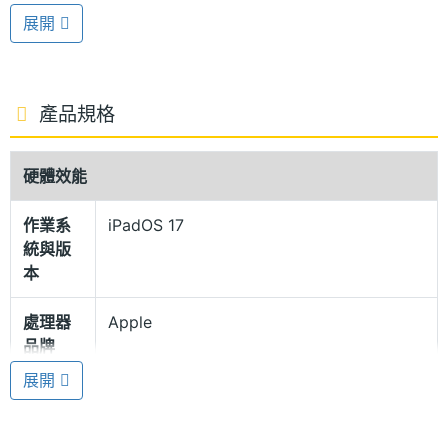
擁有 600nits 螢幕亮度，具備廣色域 (P3)，支援原彩
展開
顯示技術，提供更舒適的視覺表現；機身採用 100%
再生鋁金屬，頂部按鍵與 Touch ID 合而為一。續航方
面，內建 36.59 瓦特小時可充電鋰聚合物電池，擁有
產品規格
長達 10 小時的影片續航力，提供 USB-C 連接埠，支
援 DisplayPort、USB 3，傳輸速度最高可達
硬體效能
10Gb/s。
作業系
iPadOS 17
統與版
Apple M2 晶片
本
Apple iPad Air 13 (2024) Wi-Fi 512GB 運行 iPadOS
處理器
Apple
17 作業系統，搭載 Apple M2 晶片，具備 8 核心 CPU
品牌
+ 10 核心 GPU 組合成的 16 核心神經網路引擎，除了
展開
效能表現躍升全新境界，同時擁有出色的續航表現。
處理器
M2
型號
內建 8GB RAM + 512GB ROM，支援 Wi-Fi 6E、藍