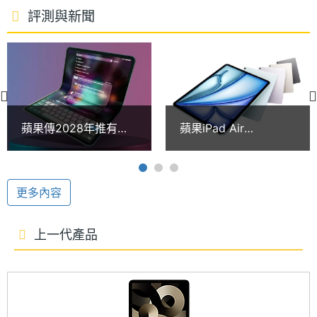
牙 5.3 功能；還可搭配第二代 Apple Pencil、Apple
處理器
8
評測與新聞
Pencil Pro 及巧控鍵盤使用，提升繪圖、筆記的便利
核心數
性。
RAM記
8 GB
憶體
橫向超廣角前置相機
ROM儲
512 GB
Apple iPad Air 13 (2024) Wi-Fi 512GB 改用橫向設計
蘋果傳2028年推有摺
蘋果iPad Air
存空間
的 1,200 萬畫素前置相機，擁有超廣角攝影能力，具
疊螢幕的iPad 未來5年
13(2024)現在買可以
平板新品預測曝光
省多少錢？通路最低價
備 F2.4 光圈，支援人物居中、智慧型 HDR 4、
電池容
36.59 Wh
格一次看(2024.10)
量
1080p 電影級視訊穩定功能。後置 1,200 萬畫素主鏡
更多內容
頭，支援最高 5 倍數位變焦，採用 Focus Pixels 的自
顯示螢幕
動對焦技術，擁有最高 4K 60fps 錄影能力。
上一代產品
主螢幕
13 inch
尺寸
主螢幕
2732x2048 pixels