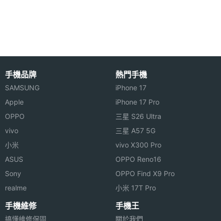
主相機
1200 萬畫素
畫素
※本文為 SOGI 手機王版權所有，未經授權不得轉載使用※
主相機
CMOS
感光元
件
手機品牌
熱門手機
主相機
1.8
SAMSUNG
iPhone 17
光圈F
Apple
iPhone 17 Pro
OPPO
三星 S26 Ultra
主相機
Yes
vivo
三星 A57 5G
LED補
小米
vivo X300 Pro
光燈
ASUS
OPPO Reno16
主相機
Yes
Sony
OPPO Find X9 Pro
自動對
realme
小米 17T Pro
焦
手機維修
手機王
主相機
Yes
搞懂維修保固
關於我們