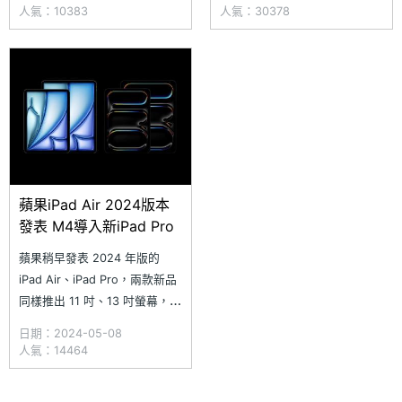
只到 9/30 的蘋果 BTS 教育優
iPad、MacBook，即可免費贈
人氣：10383
人氣：30378
惠專案。活動期間以教育優惠購
送 Apple Pencil 或 AirPods，
買指定 iPad、MacBook，除了
當然你也可以透過補差價的方
可以免費贈送 Apple Pencil 或
式，選擇將 AirPods 升級成
A
AirPod
蘋果iPad Air 2024版本
發表 M4導入新iPad Pro
蘋果稍早發表 2024 年版的
iPad Air、iPad Pro，兩款新品
同樣推出 11 吋、13 吋螢幕，並
將前鏡頭移至長邊位置，其中新
日期：2024-05-08
iPad Pro 更首度導入 M4 處理
人氣：14464
器、Ultra Retina XDR 螢幕、
Nano-texture 低反射玻璃等規