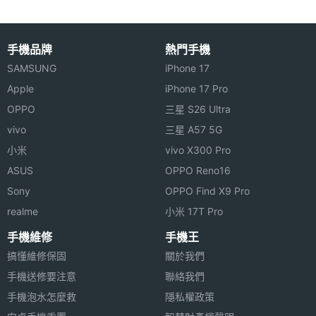
格，蘋果也同步推出 iPad Pr
手機品牌
熱門手機
SAMSUNG
iPhone 17
Apple
iPhone 17 Pro
OPPO
三星 S26 Ultra
vivo
三星 A57 5G
小米
vivo X300 Pro
ASUS
OPPO Reno16
Sony
OPPO Find X9 Pro
realme
小米 17T Pro
手機維修
手機王
搞懂維修保固
關於我們
手機送修要注意
聯絡我們
手機泡水怎麼救
隱私權政策