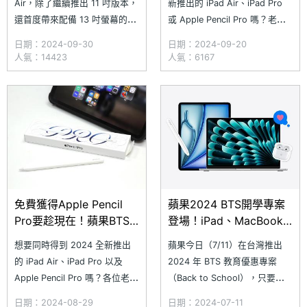
Air，除了繼續推出 11 吋版本，
新推出的 iPad Air、iPad Pro
還首度帶來配備 13 吋螢幕的
或 Apple Pencil Pro 嗎？老師
iPad Air 13 (2024)。跟 11 吋
和同學們要注意了，蘋果 BTS
日期：2024-09-30
日期：2024-09-20
款式一樣，iPad Air 13 (2024)
教育優惠專案的活動時限只剩十
人氣：14423
人氣：6167
同樣搭載 M2 處理器，前後皆
天！雖然因應 AirPods 4 的推
配備 1,200 萬畫素鏡頭；大尺
出，耳機折扣有所調整，也取消
寸版本進一步擁有更高的 600n
了 AirPods Max 的加購選項，
但只要在
免費獲得Apple Pencil
蘋果2024 BTS開學專案
Pro要趁現在！蘋果BTS
登場！iPad、MacBook
開學專案倒數最後一個月
購機贈品一次看
想要同時得到 2024 全新推出
蘋果今日（7/11）在台灣推出
的 iPad Air、iPad Pro 以及
2024 年 BTS 教育優惠專案
Apple Pencil Pro 嗎？各位老
（Back to School），只要在
師、同學千萬不要錯過活動時限
9/30 前以教育優惠購買指定
日期：2024-08-29
日期：2024-07-11