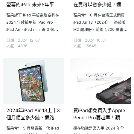
螢幕的iPad 未來5年平板
在買可以省多少錢？通路
新品預測曝光
最低價格一次看
蘋果旗下 iPad 平板電腦系列在
蘋果今年 6 月在台灣正式開賣
(2024.10)
2024 年陸續更新 iPad Pro、
iPad Air 13（2024），憑藉著
iPad Air、iPad mini 等 3 個系
M2 處理器、前後 1,200 萬畫素
列產品，其中新版 iPad Pro、
鏡頭，以及 600nits 螢幕亮度
日期：2024-12-07
日期：2024-10-31
iPad Air 都推出 11 吋與 13 吋
的 13 吋 Liquid Retina 顯示
人氣：4836
人氣：15645
版本，而 2024 年版 iPad mini
器，在市場上獲得不少果粉關
則是更換處理器並提升儲存容
注，深受有繪圖、文書、遊戲、
量。近日，科技部落客
追劇等需求的用戶喜愛！隨著
iPad
2024年iPad Air 13上市3
買iPad想免費入手Apple
個月便宜多少錢？通路最
Pencil Pro要趁早！蘋果
低價格整理(2024.9)
2024 BTS開學專案邁入
蘋果今年 5 月發表新一代 iPad
還在猶豫是否入手 2024 年全
最後倒數