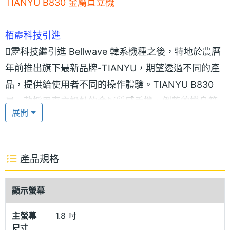
TIANYU B830 金屬直立機
栢靂科技引進
靂科技繼引進 Bellwave 韓系機種之後，特地於農曆
年前推出旗下最新品牌-TIANYU，期望透過不同的產
品，提供給使用者不同的操作體驗。TIANYU B830
是一款採用直立設計的金屬質感手機，俐落的機身符
展開
合時下的輕薄潮流，只有 16mm 的厚度輕鬆掌握。
百萬畫素相機
產品規格
在多媒體的娛樂部份，B830 可說是應有盡有，包括拍
錄皆可的百萬相機、音樂播放器、Java 遊戲、網際網
顯示螢幕
路等，足以符合你的任何需求，只要擁有 B830，就等
於擁有了最佳的玩樂夥伴。此外，TIANYU B830 共
主螢幕
1.8 吋
尺寸