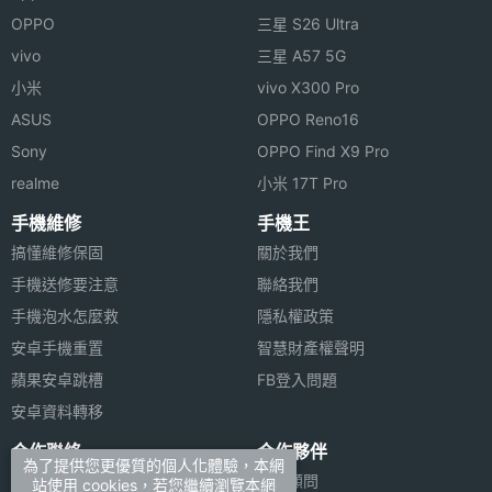
機體規格
OPPO
三星 S26 Ultra
※本文為 SOGI 手機王版權所有，未經授權不得轉載使用※
vivo
三星 A57 5G
機身長
92 mm(公厘)
度
小米
vivo X300 Pro
ASUS
OPPO Reno16
機身寬
41 mm(公厘)
Sony
OPPO Find X9 Pro
度
realme
小米 17T Pro
機身厚
16 mm(公厘)
手機維修
手機王
度
搞懂維修保固
關於我們
手機送修要注意
聯絡我們
機身重
90 g(公克)
手機泡水怎麼救
隱私權政策
量
安卓手機重置
智慧財產權聲明
傳輸埠
USB
蘋果安卓跳槽
FB登入問題
安卓資料轉移
機身顏
金, 銀
合作聯絡
合作夥伴
色
為了提供您更優質的個人化體驗，本網
廣告刊登
法律顧問
站使用 cookies，若您繼續瀏覽本網