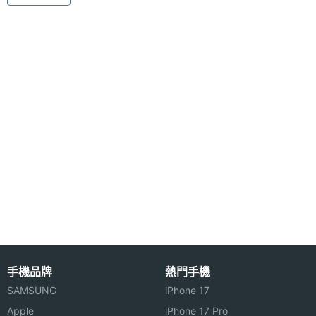
◎ 64 和弦鈴聲
◎ 130 萬畫素 CMOS 相機
◎ 支援 Webcam 功能
◎ 支援 MP3 Player、MP3 鈴聲
◎ 支援 MPEG4 影片播放
硬體效能
◎ 支援飛航模式
ROM儲
60 MB
◎ 支援 JAVA MIDP 2.0
存空間
◎ 內建搖擺操作功能
記憶卡
microSD(TF)
◎ 支援 MMS 多媒體訊息
◎ 支援來電大頭貼
最大通
5 HR(小時)
◎ 支援藍牙傳輸、A2DP 立體聲藍牙耳機
話時間
◎ 內建 64MB 動態記憶體
最大待
5 天
手機品牌
熱門手機
◎ 支援 microSD 記憶卡擴充
機時間
SAMSUNG
iPhone 17
Apple
iPhone 17 Pro