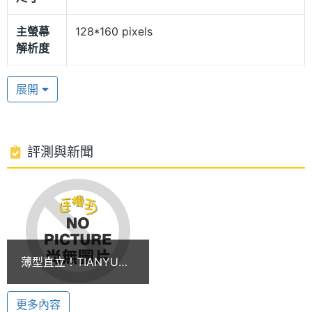
有金、銀兩款供消費者選擇。
主螢幕
128*160 pixels
音樂播放
解析度
時下手機不可或缺的功能，除了拍照外想必就是 MP3
主螢幕
TFT
展開
音樂播放，可利將 MP3 歌曲全都裝進手機的 64MB
材質
當中。要聆聽音樂前，使用者只需選擇清單來源，手
主螢幕
26 萬色
機便會自動搜尋新增曲目。在視覺和聽覺的變化部
色彩
評測與新聞
份，B830 內建多款播放介面，加強雙眼的多重享受。
相機規格
TIANYU B830 功能特色:
主相機
130 萬畫素
◎ 直立式造型設計
畫素
◎ 支援 GSM 雙頻
薄型直立！TIANYU
主相機
CMOS
◎ 1.88 吋 26 萬色 TFT 螢幕
B830 耀眼出擊
感光元
◎ 解析度為 144 x 176 pixels
件
更多內容