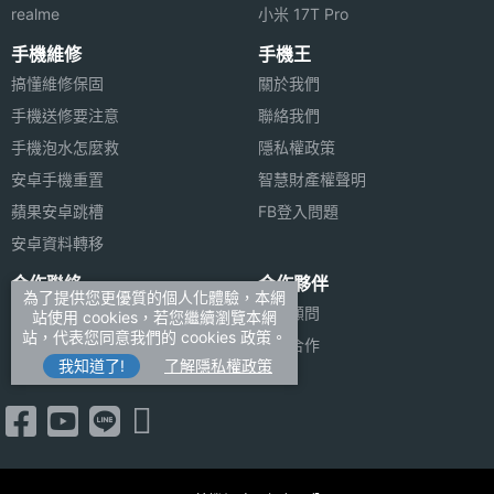
realme
小米 17T Pro
手機維修
手機王
搞懂維修保固
關於我們
手機送修要注意
聯絡我們
手機泡水怎麼救
隱私權政策
安卓手機重置
智慧財產權聲明
蘋果安卓跳槽
FB登入問題
安卓資料轉移
合作聯絡
合作夥伴
為了提供您更優質的個人化體驗，本網
廣告刊登
法律顧問
站使用 cookies，若您繼續瀏覽本網
站，代表您同意我們的 cookies 政策。
加入商店報價
媒體合作
我知道了!
了解隱私權政策
新聞聯絡