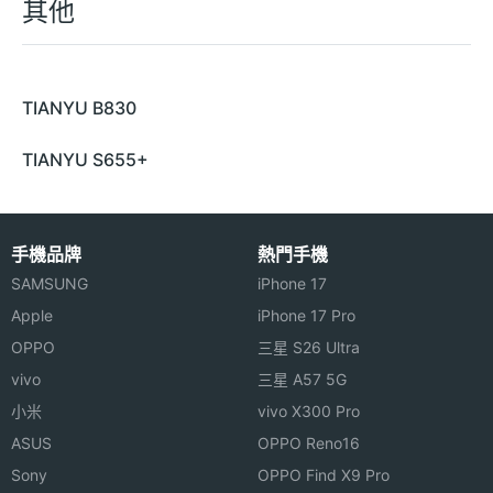
其他
TIANYU B830
TIANYU S655+
手機品牌
熱門手機
SAMSUNG
iPhone 17
Apple
iPhone 17 Pro
OPPO
三星 S26 Ultra
vivo
三星 A57 5G
小米
vivo X300 Pro
ASUS
OPPO Reno16
Sony
OPPO Find X9 Pro