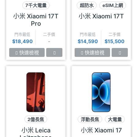
7千大電量
超防水
eSIM上網
eSIM上網
徠卡影像
小米 Xiaomi 17T
小米 Xiaomi 17T
徠卡影像
Pro
門市最低
二手價
門市最低
二手價
$18,490
-
$14,590
$15,500
快速檢視
快速檢視
2億長焦
浮動長焦
大電量
徠卡相機環
徠卡影像
小米 Leica
小米 Xiaomi 17
徠卡影像