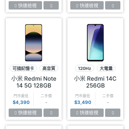
快速檢視
快速檢視
可插記憶卡
高音質
120Hz
大電量
1億畫素
大螢幕
小米 Redmi Note
小米 Redmi 14C
14 5G 128GB
256GB
門市最低
二手價
門市最低
二手價
$4,390
-
$3,490
-
快速檢視
快速檢視