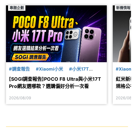
專題企劃
新機情報
#調查報告
#Xiaomi小米
#小米17T
#Xiaom
#POCO
#F8
[SOGI調查報告]POCO F8 Ultra與小米17T
紅米新機R
Pro網友選哪款？選購偏好分析一次看
規格公
2026/08/09
2026/08/