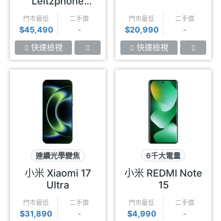
Leitzphone
powered by
門市最低
二手價
門市最低
二手價
Xiaomi
$45,490
-
$20,990
-
快速檢視
快速檢視
連續光學變焦
6千大電量
2億長焦
徠卡影像
1億畫素
抗摔
小米 Xiaomi 17
小米 REDMI Note
Ultra
15
門市最低
二手價
門市最低
二手價
$31,890
-
$4,990
-