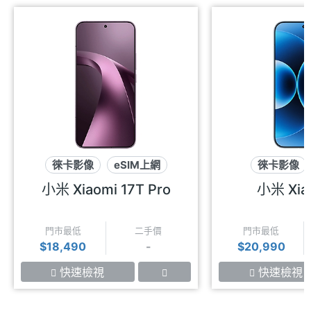
徠卡影像
eSIM上網
徠卡影像
7千大電量
浮動
小米 Xiaomi 17T Pro
小米 Xia
門市最低
二手價
門市最低
$18,490
-
$20,990
快速檢視
快速檢視