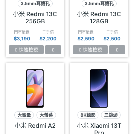
3.5mm耳機孔
3.5mm耳機孔
可插記憶卡
90Hz
可插記憶卡
90Hz
小米 Redmi 13C
小米 Redmi 13C
256GB
128GB
門市最低
二手價
門市最低
二手價
$3,190
$2,200
$2,590
$2,500
快速檢視
快速檢視
大電量
大螢幕
8K錄影
三鏡頭
高性價比
徠卡影像
小米 Redmi A2
小米 Xiaomi 13T
Pro