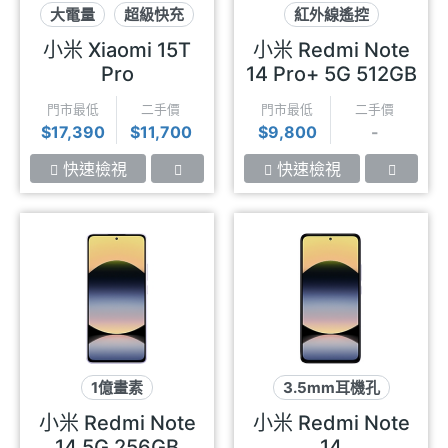
大電量
超級快充
紅外線遙控
徠卡影像
超級快充
2億畫素
小米 Xiaomi 15T
小米 Redmi Note
Pro
14 Pro+ 5G 512GB
門市最低
二手價
門市最低
二手價
$17,390
$11,700
$9,800
-
快速檢視
快速檢視
1億畫素
3.5mm耳機孔
可插記憶卡
高音質
可插記憶卡
小米 Redmi Note
小米 Redmi Note
1億畫素
14 5G 256GB
14