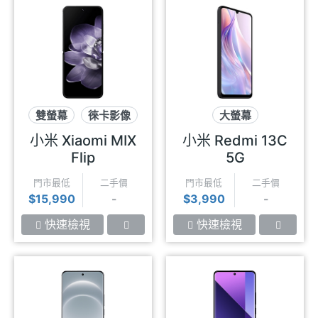
雙螢幕
徠卡影像
大螢幕
摺疊螢幕
3.5mm耳機孔
5G
小米 Xiaomi MIX
小米 Redmi 13C
Flip
5G
門市最低
二手價
門市最低
二手價
$15,990
-
$3,990
-
快速檢視
快速檢視