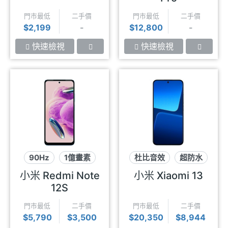
門市最低
二手價
門市最低
二手價
$2,199
-
$12,800
-
快速檢視
快速檢視
90Hz
1億畫素
杜比音效
超防水
獨立三卡槽
徠卡影像
小米 Redmi Note
小米 Xiaomi 13
12S
門市最低
二手價
門市最低
二手價
$5,790
$3,500
$20,350
$8,944