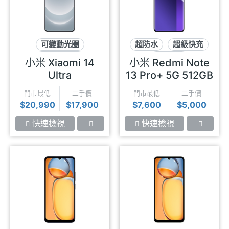
可變動光圈
超防水
超級快充
一吋大感光
2億畫素
小米 Xiaomi 14
小米 Redmi Note
徠卡影像
Ultra
13 Pro+ 5G 512GB
門市最低
二手價
門市最低
二手價
$20,990
$17,900
$7,600
$5,000
快速檢視
快速檢視