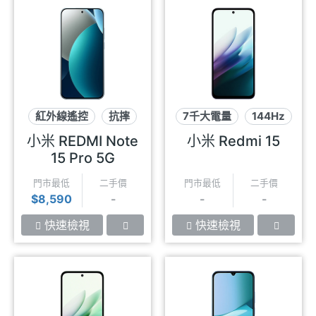
紅外線遙控
抗摔
7千大電量
144Hz
2億畫素
可插記憶卡
小米 REDMI Note
小米 Redmi 15
15 Pro 5G
門市最低
二手價
門市最低
二手價
$8,590
-
-
-
快速檢視
快速檢視