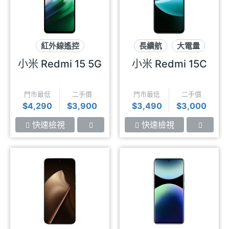
紅外線遙控
長續航
大電量
可插記憶卡
大螢幕
小米 Redmi 15 5G
小米 Redmi 15C
7千大電量
門市最低
二手價
門市最低
二手價
$4,290
$3,900
$3,490
$3,000
快速檢視
快速檢視