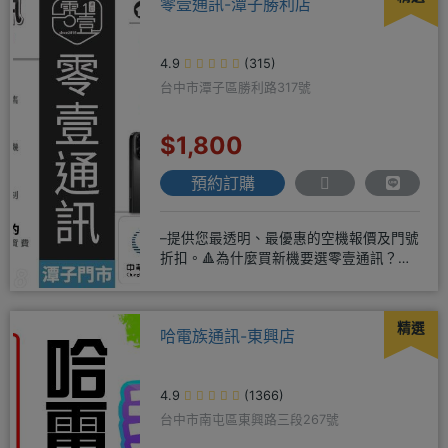
零壹通訊-潭子勝利店
4.9
(315)
台中市潭子區勝利路317號
$1,800
預約訂購
–提供您最透明、最優惠的空機報價及門號
折扣。🔺為什麼買新機要選零壹通訊？
◎APPLE授權經銷商、SAM
精選
哈電族通訊-東興店
4.9
(1366)
台中市南屯區東興路三段267號