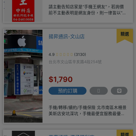
請主動告知店家是"手機王網友"，若詢價
前不主動表明是網友身份，則一律皆以"現
場報價為主"事後不退差價請
精選
揚昇通訊-文山店
4.9
(3130)
台北市文山區辛亥路4段254號
$1,790
預約訂購
手機/轉移/續約/手機保險 北市南區木柵景
美新店安坑深坑，手機最便宜服務最優
質。深耕28年經驗豐富擅於
精選