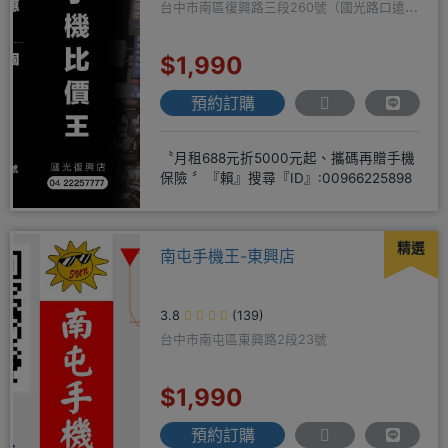
台中市南區復興路三段260號（國光路口遠傳
隔壁）
$1,990
預約訂購
〝月租688元折5000元起、攜碼再贈手機
保險 〞『賴』搜尋『ID』:00966225898
精選
南屯手機王-東興店
3.8
(139)
台中市南屯區東興路2段23號
$1,990
預約訂購