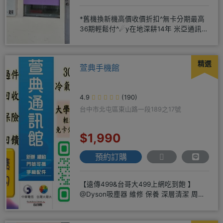
*舊機換新機高價收價折扣^無卡分期最高
36期輕鬆付^☄y在地深耕14年 米亞通訊四
維門市原南大路米亞通
精選
萱典手機館
4.9
(190)
台中市北屯區東山路一段189之17號
$1,990
預約訂購
【遠傳499&台哥大499上網吃到飽 】
@Dyson吸塵器 維修 保養 深層清潔 周邊
商品 耗材販售@