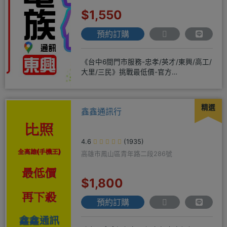
$1,550
預約訂購
《台中6間門市服務-忠孝/英才/東興/高工/
大里/三民》挑戰最低價-官方
LINE@hbp2888s♦高
精選
鑫鑫通訊行
4.6
(1935)
高雄市鳳山區青年路二段286號
$1,800
預約訂購