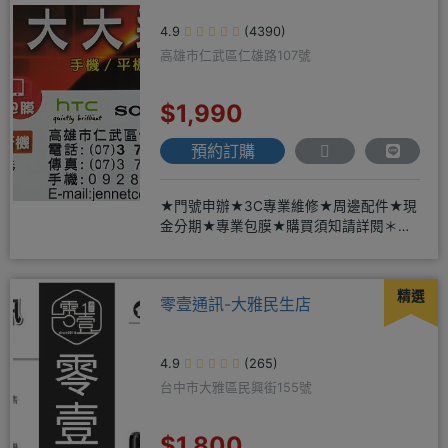
4.9
(4390)
高雄市仁武區仁雄路107號
$1,990
預約訂購
★門號申辦★3C專業維修★周邊配件★現
金分期★專業包膜★購買須知請詳閱＊來
店辦理搭配門號，打卡贈好禮
精選
零壹通訊-大雅民生店
4.9
(265)
台中市大雅區民興街155號
$1,800