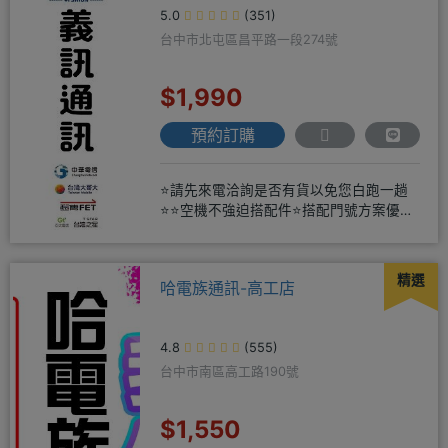
5.0
(351)
台中市北屯區昌平路一段274號
$1,990
預約訂購
⭐請先來電洽詢是否有貨以免您白跑一趟
⭐⭐空機不強迫搭配件⭐搭配門號方案優惠
更多⭐⭐手機加購滿版玻璃貼+
精選
哈電族通訊-高工店
4.8
(555)
台中市南區高工路190號
$1,550