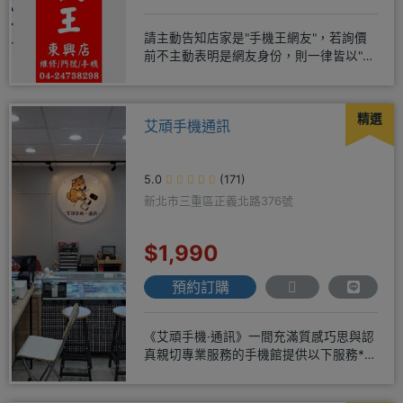
請主動告知店家是"手機王網友"，若詢價
前不主動表明是網友身份，則一律皆以"現
場報價為主"事後不退差價請
精選
艾頑手機通訊
5.0
(171)
新北市三重區正義北路376號
$1,990
預約訂購
《艾頑手機·通訊》一間充滿質感巧思與認
真親切專業服務的手機館提供以下服務*免
卡/無卡/手機/3C產品/