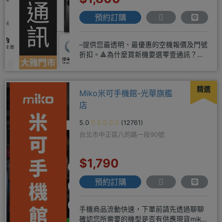
預約訂購
–提供您最透明、最優惠的空機報價及門號
折扣。🔺為什麼買新機要選零壹通訊？
◎APPLE授權經銷商、SAM
精選
Miko米可手機館-光華旗艦
店
5.0
(12761)
台北市中正區八的路一段90號
$1,790
預約訂購
手機商品流動快速，下單前請先透過聊聊
確認您所需要的機型是否有供應現貨miko