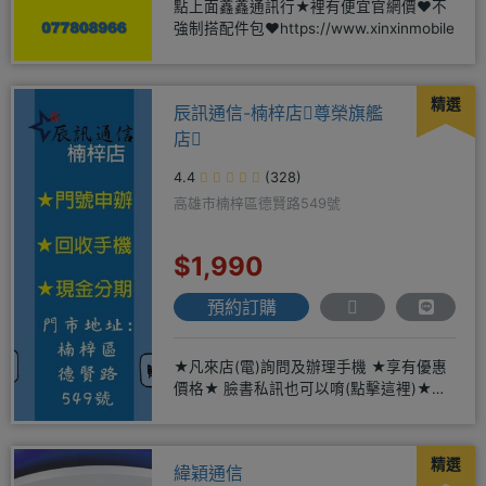
點上面鑫鑫通訊行★裡有便宜官網價❤️不
強制搭配件包❤️https://www.xinxinmobile
精選
辰訊通信-楠梓店尊榮旗艦
店
4.4
(328)
高雄市楠梓區德賢路549號
$1,990
預約訂購
★凡來店(電)詢問及辦理手機 ★享有優惠
價格★ 臉書私訊也可以唷(點擊這裡)★免
卡現金分期→免頭期免手
精選
緯穎通信