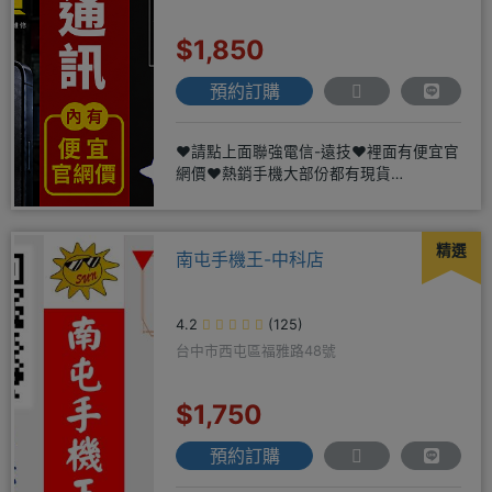
$1,850
預約訂購
❤️請點上面聯強電信-遠技❤️裡面有便宜官
網價❤️熱銷手機大部份都有現貨
https://yujimob
精選
南屯手機王-中科店
4.2
(125)
台中市西屯區福雅路48號
$1,750
預約訂購