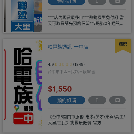
預約訂購
***店內現貨最多!!!***熱銷機型免付訂 當
天可取貨請先預約保留**超過20年通訊經
驗2001年起
精選
哈電族通訊-一中店
4.9
(1849)
台中市中區三民路三段59號
$1,550
預約訂購
《台中6間門市服務-忠孝/英才/東興/高工/
大里/三民》挑戰最低價-官方
LINE@hbp2888s♦高