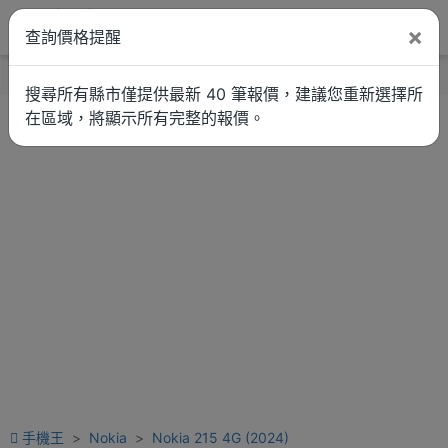
×
查詢價格提醒
找品牌
新聞
車拚
維修估價
搜尋所有縣市僅提供最新 40 筆報價，建議您重新選擇所
在區域，將顯示所有完整的報價。
手機王
Nokia
Nokia 215 4G (2024)