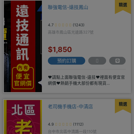
精選
聯強電信-遠技鳳山
4.7
(1243)
高雄市鳳山區光遠路327號
$1,850
預約訂購
❤️請點上面聯強電信-遠技❤️裡面有便宜官
網價❤️熱銷手機大部份都有現貨
https://yujimob
精選
老司機手機店-中清店
4.9
(1112)
台中市北區中清路一段110號