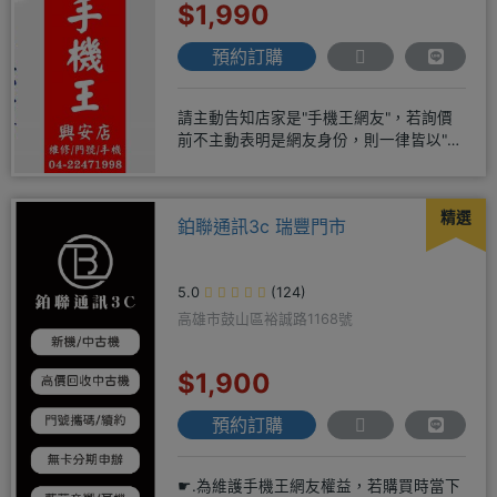
$1,990
預約訂購
請主動告知店家是"手機王網友"，若詢價
前不主動表明是網友身份，則一律皆以"現
場報價為主"事後不退差價請
精選
鉑聯通訊3c 瑞豐門市
5.0
(124)
高雄市鼓山區裕誠路1168號
$1,900
預約訂購
☛.為維護手機王網友權益，若購買時當下