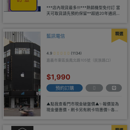
***店內現貨最多!!!***熱銷機型免付訂 當
天可取貨請先預約保留**超過20年通訊經
驗2001年起
精選
藍訊電信
4.9
(1134)
嘉義市東區吳鳳北路105號（民族路口）
$1,990
預約訂購
▲點我查看門市現金破盤價▲✨報價皆為
現金優惠價，刷卡另有刷卡特惠價✨各大
品牌手機皆有(門號：✔續約 ✔