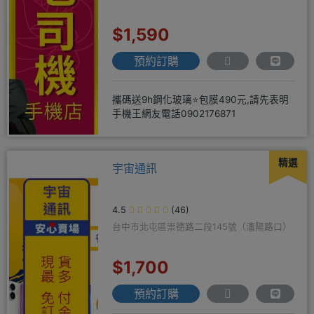
$1,590
預約訂購
攜碼送9h鋼化玻璃⭐包膜490元,請先表明
手機王網友電話0902176871
精選
宇宙通訊
4.5
(46)
台中市北屯區崇德路二段145號（瀋陽路口）
$1,700
預約訂購