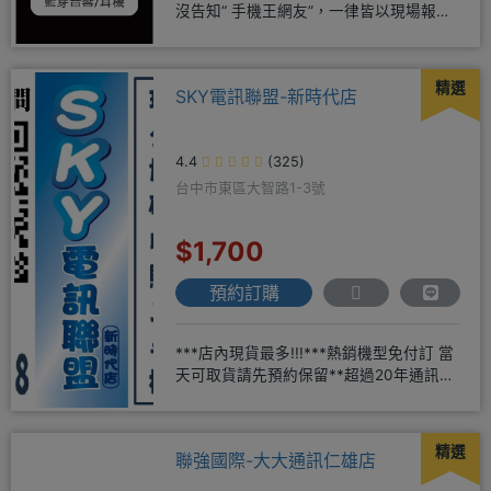
沒告知“ 手機王網友”，一律皆以現場報價
為主，離開後才說，也無法
精選
SKY電訊聯盟-新時代店
4.4
(325)
台中市東區大智路1-3號
$1,700
預約訂購
***店內現貨最多!!!***熱銷機型免付訂 當
天可取貨請先預約保留**超過20年通訊經
驗2001年起
精選
聯強國際-大大通訊仁雄店