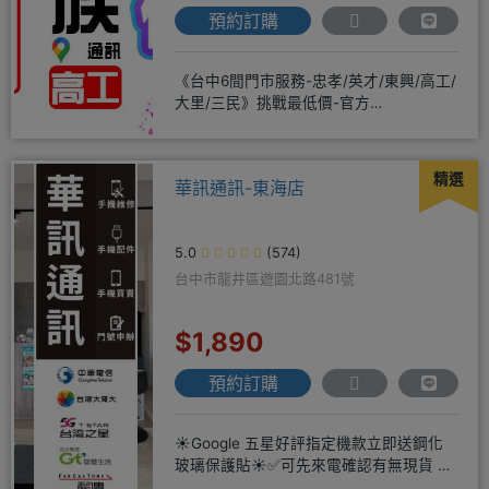
預約訂購
《台中6間門市服務-忠孝/英才/東興/高工/
大里/三民》挑戰最低價-官方
LINE@hbp2888s♦高
精選
華訊通訊-東海店
5.0
(574)
台中市龍井區遊園北路481號
$1,890
預約訂購
☀️Google 五星好評指定機款立即送鋼化
玻璃保護貼☀️✅可先來電確認有無現貨 ☎️
04-2631