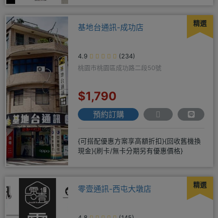
精選
基地台通訊-成功店
4.9
(234)
桃園市桃園區成功路二段50號
$1,790
預約訂購
{可搭配優惠方案享高額折扣}{回收舊機換
現金}{刷卡/無卡分期另有優惠價格}
精選
零壹通訊-西屯大墩店
4.8
(145)