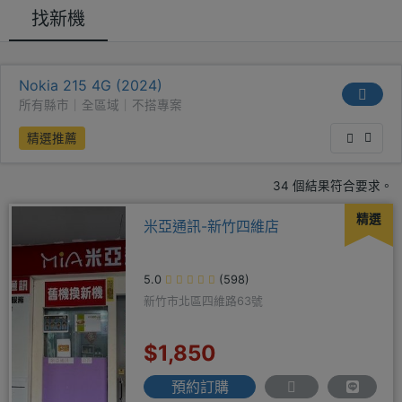
找新機
Nokia 215 4G (2024)
所有縣市｜全區域｜不搭專案
精選推薦
34 個結果符合要求。
精選
米亞通訊-新竹四維店
5.0
(598)
新竹市北區四維路63號
$1,850
預約訂購