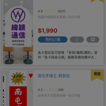
4.9
(627)
桃園市桃園區大業路一段394號
$1,990
預約訂購
各大電信皆可辦理 「新辦/攜碼/續約」提
供「免卡現金分期」服務高價收購中古機
♥️只要來緯穎 保證你上癮
精選
南屯手機王-興安店
4.2
(38)
台中市北屯區興安路一段236號