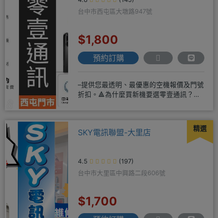
台中市西屯區大墩路947號
$1,800
預約訂購
–提供您最透明、最優惠的空機報價及門號
折扣。🔺為什麼買新機要選零壹通訊？
◎APPLE授權經銷商、SAM
精選
SKY電訊聯盟-大里店
4.5
(197)
台中市大里區中興路二段606號
$1,700