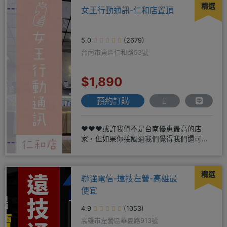
精選
女王行動通訊-仁和店置頂
5.0
(2679)
台南市東區仁和路53號
$1,890
預約訂購
❤️❤️❤️或許我們不是台南優惠最高的店
家，但如果你接觸過我們覺得我們還可
以，願意給我們機會，歡迎多詢
精選
聯強電信-遠技左營-高雄最
便宜
4.9
(1053)
高雄市左營區華夏路913號