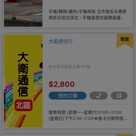
手機/轉移/續約/手機保險 北市南區木柵景
美新店安坑深坑，手機最便宜服務最優
質。深耕28年經驗豐富擅於
精選
大衛通信行
台中市北區英才路167號
$2,800
預約訂購
營業時間 (星期一~星期六)11:00~21:00
(星期日)下午2:30~7:00★無卡分期申辦
方便