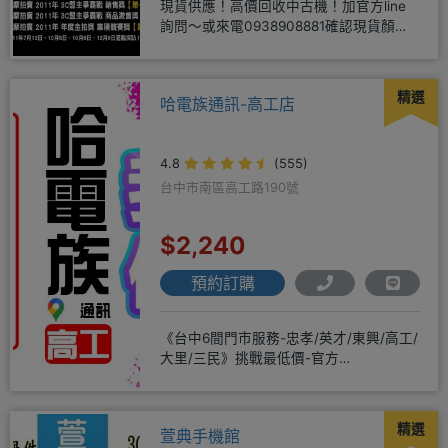
現貨供應！高價回收中古機！加官方line
詢問～或來電0938908881確認現貨顏色
時~請先告知手機王
精選
哈電族通訊-高工店
4.8
(555)
台中市南區高工路190號
$2,240
預約訂購
《台中6間門市服務-忠孝/英才/東興/高工/
大里/三民》挑戰最低價-官方
LINE@hbp2888s♦高
精選
萱典手機館