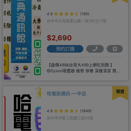
4.9
(190)
台中市北屯區東山路一段189之17號
$2,690
預約訂購
【遠傳499&台哥大499上網吃到飽 】
@Dyson吸塵器 維修 保養 深層清潔 周邊
商品 耗材販售@
精選
哈電族通訊-一中店
4.9
(1849)
台中市中區三民路三段59號