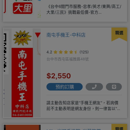
《台中6間門市服務-忠孝/英才/東興/高工/
大里/三民》挑戰最低價-官方
LINE@hbp2888s♦高
精選
南屯手機王-中科店
4.2
(125)
台中市西屯區福雅路48號
$2,550
預約訂購
請主動告知店家是"手機王網友"，若詢價
前不主動表明是網友身份，則一律皆以"現
場報價為主"事後不退差價請
精選