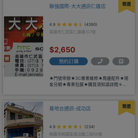
精選
聯強國際-大大通訊仁雄店
4.9
(4390)
高雄市仁武區仁雄路107號
$2,650
預約訂購
★門號申辦★3C專業維修★周邊配件★現
金分期★專業包膜★購買須知請詳閱＊來
店辦理搭配門號，打卡贈好禮
精選
基地台通訊-成功店
4.9
(234)
桃園市桃園區成功路二段50號