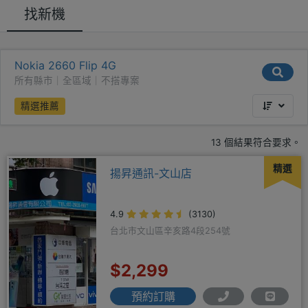
找新機
Nokia 2660 Flip 4G
所有縣市｜全區域｜不搭專案
精選推薦
13 個結果符合要求。
精選
揚昇通訊-文山店
4.9
(3130)
台北市文山區辛亥路4段254號
$2,299
預約訂購