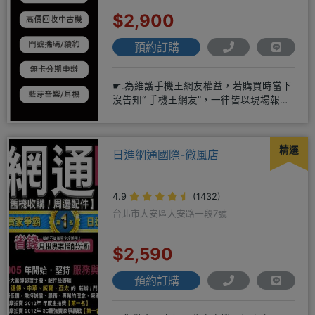
$2,900
預約訂購
☛.為維護手機王網友權益，若購買時當下
沒告知“ 手機王網友”，一律皆以現場報價
為主，離開後才說，也無法
精選
日進網通國際-微風店
4.9
(1432)
台北市大安區大安路一段7號
$2,590
預約訂購