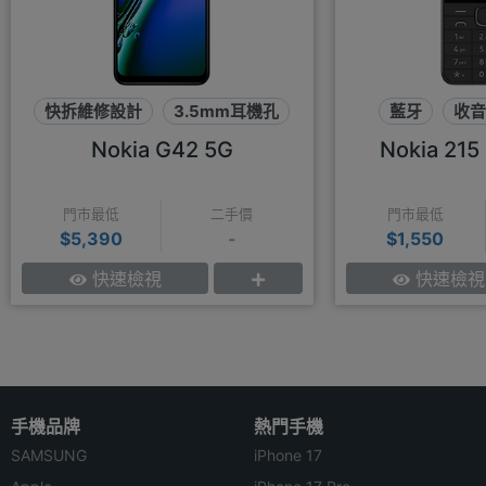
快拆維修設計
3.5mm耳機孔
藍牙
收音
90Hz
Nokia G42 5G
Nokia 215
門市最低
二手價
門市最低
$5,390
-
$1,550
快速檢視
快速檢視
手機品牌
熱門手機
SAMSUNG
iPhone 17