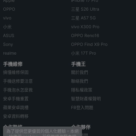
Apple
iPhone 17 Pro
OPPO
三星 S26 Ultra
vivo
三星 A57 5G
小米
vivo X300 Pro
ASUS
OPPO Reno16
Sony
OPPO Find X9 Pro
realme
小米 17T Pro
手機維修
手機王
搞懂維修保固
關於我們
手機送修要注意
聯絡我們
手機泡水怎麼救
隱私權政策
安卓手機重置
智慧財產權聲明
蘋果安卓跳槽
FB登入問題
安卓資料轉移
合作聯絡
合作夥伴
為了提供您更優質的個人化體驗，本網
廣告刊登
法律顧問