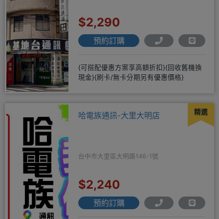
$2,290
預約訂購
{可搭配優惠方案享高額折扣}{回收舊機換
現金}{刷卡/無卡分期另有優惠價格}
精選
哈電族通訊-大里大明店
台中市大里區大明路146-1號
$2,240
預約訂購