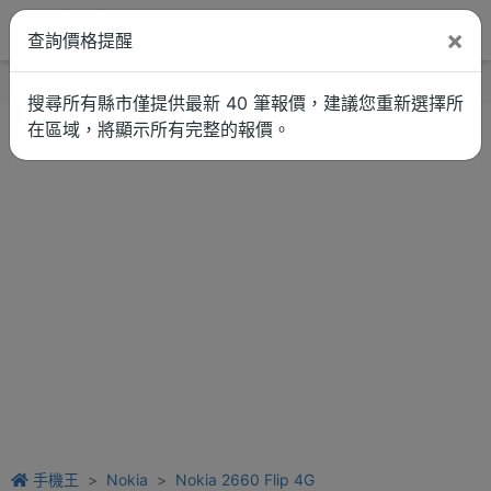
×
查詢價格提醒
找品牌
新聞
車拚
維修估價
搜尋所有縣市僅提供最新 40 筆報價，建議您重新選擇所
在區域，將顯示所有完整的報價。
手機王
Nokia
Nokia 2660 Flip 4G