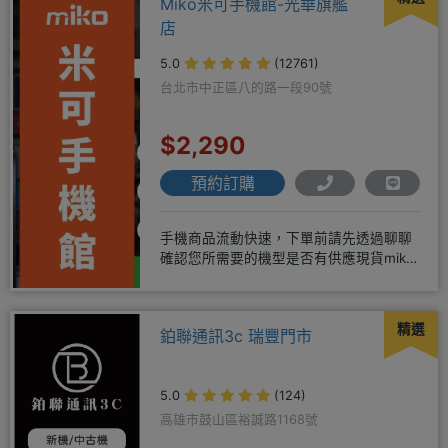
Miko米可手機館-光華旗艦
店
5.0
(12761)
台北市中正區八的路一段90號
$2,290
預約訂購
手機商品流動快速，下單前請先透過聊聊
確認您所需要的機型是否有供應現貨miko
米可！突破手機市場新低價
精選
鉑聯通訊3c 瑞豐門市
5.0
(124)
高雄市鼓山區裕誠路1168號