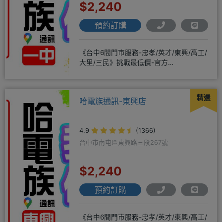
$2,240
預約訂購
《台中6間門市服務-忠孝/英才/東興/高工/
大里/三民》挑戰最低價-官方
LINE@hbp2888s♦高
精選
哈電族通訊-東興店
4.9
(1366)
台中市南屯區東興路三段267號
$2,240
預約訂購
《台中6間門市服務-忠孝/英才/東興/高工/