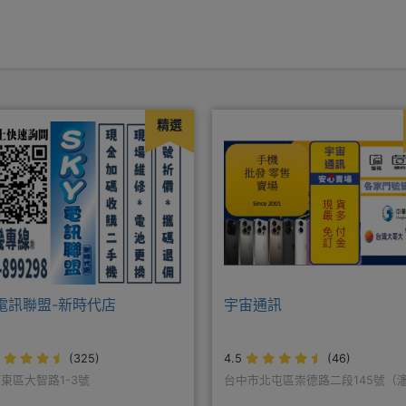
精選
Y電訊聯盟-新時代店
宇宙通訊
(325)
4.5
(46)
東區大智路1-3號
台中市北屯區崇德路二段145號（
口）