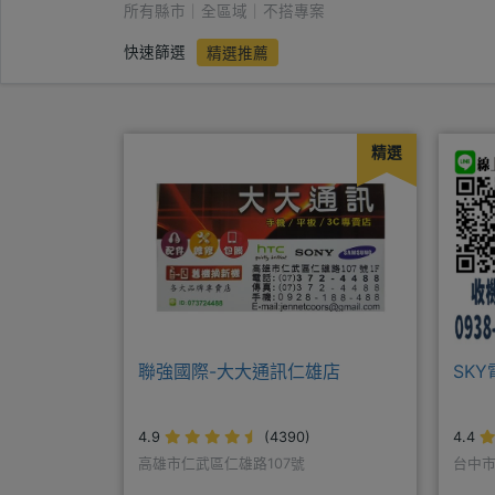
所有縣市｜全區域｜不搭專案
快速篩選
精選推薦
精選
聯強國際-大大通訊仁雄店
SK
4.9
(4390)
4.4
高雄市仁武區仁雄路107號
台中市