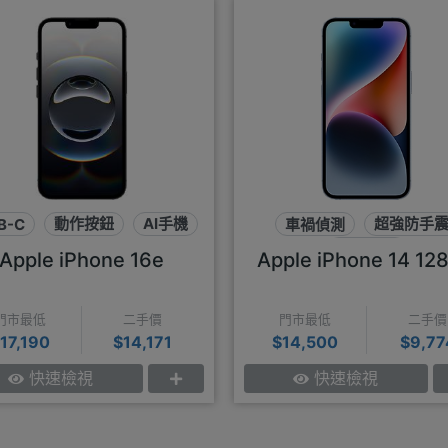
B-C
動作按鈕
AI手機
車禍偵測
超強防手
瀏海螢幕
Apple iPhone 16e
Apple iPhone 14 12
門市最低
二手價
門市最低
二手價
17,190
$14,171
$14,500
$9,77
快速檢視
快速檢視