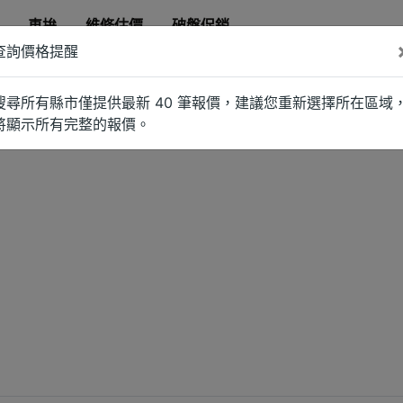
車拚
維修估價
破盤促銷
查詢價格提醒
搜尋所有縣市僅提供最新 40 筆報價，建議您重新選擇所在區域
將顯示所有完整的報價。