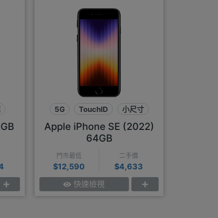
5G
Apple i
震
5G
TouchID
小尺寸
門市最
$13,3
8GB
Apple iPhone SE (2022)
64GB
門市最低
二手價
4
$12,590
$4,633
快速檢視