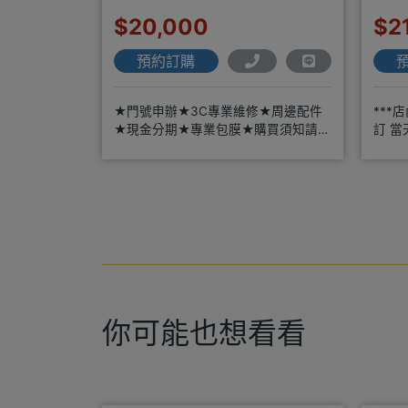
$20,000
$2
預約訂購
★門號申辦★3C專業維修★周邊配件
***
★現金分期★專業包膜★購買須知請詳
訂 當
閱＊來店辦理搭配門號，打卡贈好禮
年通訊
你可能也想看看