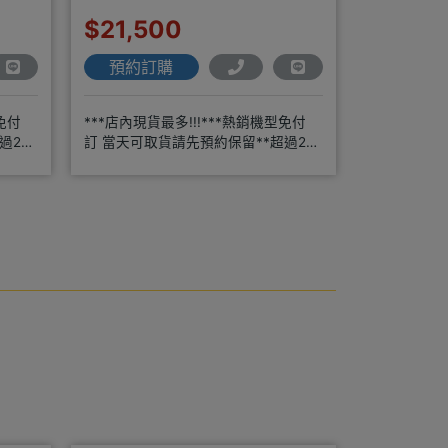
$21,500
預約訂購
免付
***店內現貨最多!!!***熱銷機型免付
過20
訂 當天可取貨請先預約保留**超過20
年通訊經驗2001年起