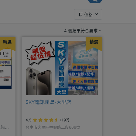
價格
4 個結果符合要求。
精選
精選
SKY電訊聯盟-大里店
4.5
(197)
瀋陽路
台中市大里區中興路二段606號