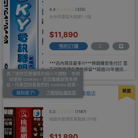
4.4
(325)
台中市東區大智路1-3號
$11,890
預約訂購
***店內現貨最多!!!***熱銷機型免付訂 當
天可取貨請先預約保留**超過20年通訊經
為了提供您更優質的個人化體驗，本網
驗2001年起
站使用 cookies，若您繼續瀏覽本網
站，代表您同意我們的 cookies 政策。
精選
我知道了!
了解隱私權政策
桃園網通-龍潭東龍店
5.0
(1187)
桃園市龍潭區東龍路250號
$11,890