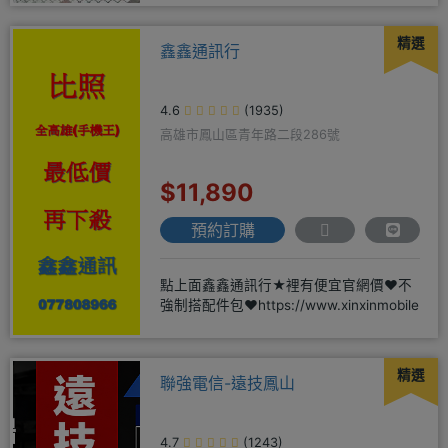
精選
鑫鑫通訊行
4.6
(1935)
高雄市鳳山區青年路二段286號
$11,890
預約訂購
點上面鑫鑫通訊行★裡有便宜官網價❤️不
強制搭配件包❤️https://www.xinxinmobile
精選
聯強電信-遠技鳳山
4.7
(1243)