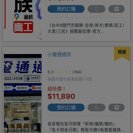
預約訂購
《台中6間門市服務-忠孝/英才/東興/高工/
大里/三民》挑戰最低價-官方
LINE@hbp2888s♦高
精選
小靈通通訊
5.0
(184)
桃園市蘆竹區南崁路113號
超低價！
$11,890
預約訂購
各家電信皆可辦理「新辦/攜碼/續約」
「免卡現金分期」輕鬆月繳0負擔舊機換