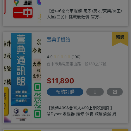
《台中6間門市服務-忠孝/英才/東興/高工/
大里/三民》挑戰最低價-官方
LINE@hbp2888s♦高
精選
萱典手機館
4.9
(190)
台中市北屯區東山路一段189之17號
$11,890
預約訂購
【遠傳499&台哥大499上網吃到飽 】
@Dyson吸塵器 維修 保養 深層清潔 周邊
商品 耗材販售@