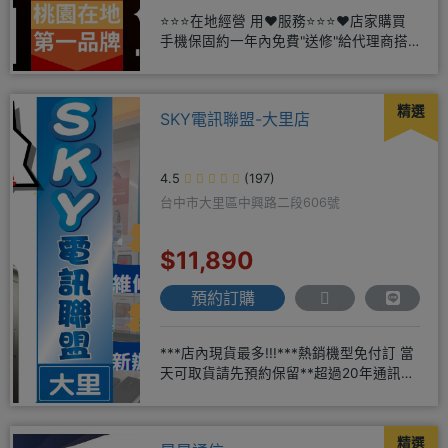
⭐⭐⭐在地經營 用❤️服務⭐⭐⭐❤️店家購買
手機保固約一年內免費"送修"給代理商搭
配門號再享高額折扣，
精選
SKY電訊聯盟-大里店
4.5
(197)
台中市大里區中興路二段606號
$11,890
預約訂購
***店內現貨最多!!!***熱銷機型免付訂 當
天可取貨請先預約保留**超過20年通訊經
驗2001年起
精選