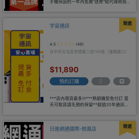
手機保固約一年內免費"送修"給代理商搭
配門號再享高額折扣，
精選
宇宙通訊
4.5
(46)
台中市北屯區崇德路二段145號（瀋陽路口）
$11,890
預約訂購
***店內現貨最多!!!***熱銷機型免付訂 當
天可取貨請先預約保留**超過20年通訊經
驗2001年起
精選
日進網通國際-微風店