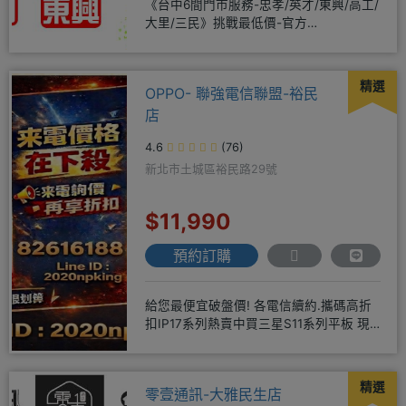
《台中6間門市服務-忠孝/英才/東興/高工/
大里/三民》挑戰最低價-官方
LINE@hbp2888s♦高
精選
OPPO- 聯強電信聯盟-裕民
店
4.6
(76)
新北市土城區裕民路29號
$11,990
預約訂購
給您最便宜破盤價! 各電信續約.攜碼高折
扣IP17系列熱賣中買三星S11系列平板 現
貨供應中無卡分期快
精選
零壹通訊-大雅民生店