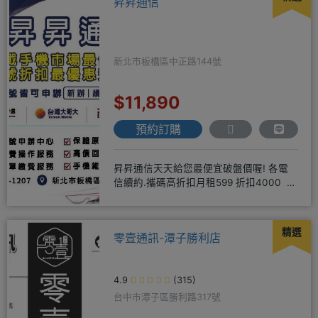
昇昇通信
新北市板橋區中正路144號
$11,890
預約訂購
昇昇通信天天給您最便宜破盤價喔! 各電
信續約.攜碼高折扣月租599 折扣4000 月
租799 折扣7
精選
零壹通訊-潭子勝利店
4.9
(315)
台中市潭子區勝利路317號