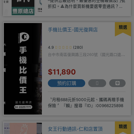
–提供您最透明、最優惠的空機報價及門號
折扣。🔺為什麼買新機要選零壹通訊？
◎APPLE授權經銷商、SAM
精選
手機比價王-國光復興店
4.9
(280)
台中市南區復興路三段260號（國光路口遠傳
隔壁）
$11,890
預約訂購
〝月租688元折5000元起、攜碼再贈手機
保險 〞『賴』搜尋『ID』:00966225898
精選
女王行動通訊-仁和店置頂