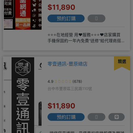
$11,890
預約訂購
⭐⭐⭐在地經營 用❤️服務⭐⭐⭐❤️店家購買
手機保固約一年內免費"送修"給代理商搭
配門號再享高額折扣，
精選
零壹通訊-豐原總店
4.9
(678)
台中市豐原區三民路110號
$11,890
預約訂購