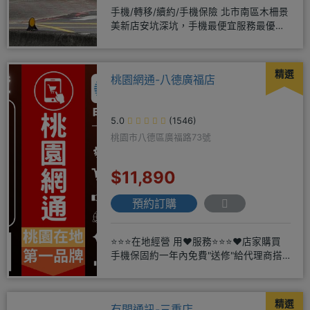
手機/轉移/續約/手機保險 北市南區木柵景
美新店安坑深坑，手機最便宜服務最優
質。深耕28年經驗豐富擅於
精選
桃園網通-八德廣福店
5.0
(1546)
桃園市八德區廣福路73號
$11,890
預約訂購
⭐⭐⭐在地經營 用❤️服務⭐⭐⭐❤️店家購買
手機保固約一年內免費"送修"給代理商搭
配門號再享高額折扣，
精選
有間通訊-三重店