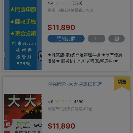
4.4
(328)
高雄市楠梓區德賢路549號
$11,890
預約訂購
★凡來店(電)詢問及辦理手機 ★享有優惠
價格★ 臉書私訊也可以唷(點擊這裡)★免
卡現金分期→免頭期免手
精選
聯強國際-大大通訊仁雄店
4.9
(4390)
高雄市仁武區仁雄路107號
$11,890