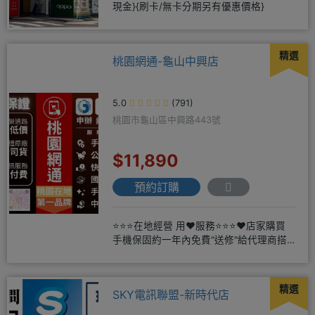
現金}{刷卡/無卡分期另有優惠價格}
精選
桃園網通-龜山中興店
5.0
(791)
桃園市龜山區中興路443號
$11,890
預約訂購
⭐⭐⭐在地經營 用❤️服務⭐⭐⭐❤️店家購買
手機保固約一年內免費"送修"給代理商搭
配門號再享高額折扣，
精選
SKY電訊聯盟-新時代店