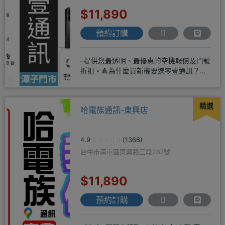
$11,890
預約訂購
–提供您最透明、最優惠的空機報價及門號
折扣。🔺為什麼買新機要選零壹通訊？
◎APPLE授權經銷商、SAM
精選
哈電族通訊-東興店
4.9
(1366)
台中市南屯區東興路三段267號
$11,890
預約訂購