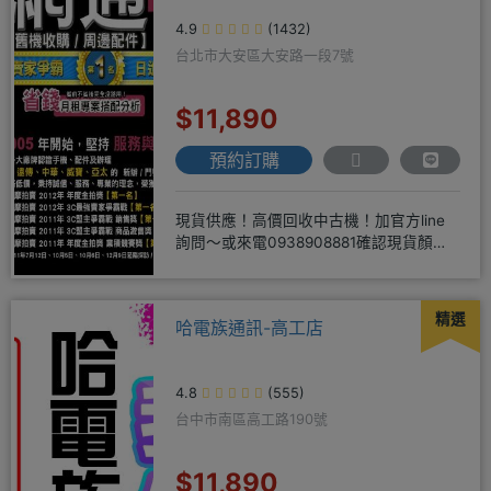
4.9
(1432)
台北市大安區大安路一段7號
$11,890
預約訂購
現貨供應！高價回收中古機！加官方line
詢問～或來電0938908881確認現貨顏色
時~請先告知手機王
精選
哈電族通訊-高工店
4.8
(555)
台中市南區高工路190號
$11,890