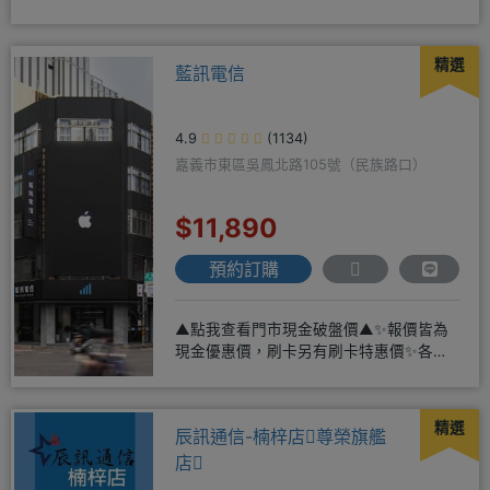
新機馬上折抵，高價收購用心經營
精選
藍訊電信
4.9
(1134)
嘉義市東區吳鳳北路105號（民族路口）
$11,890
預約訂購
▲點我查看門市現金破盤價▲✨報價皆為
現金優惠價，刷卡另有刷卡特惠價✨各大
品牌手機皆有(門號：✔續約 ✔
精選
辰訊通信-楠梓店尊榮旗艦
店