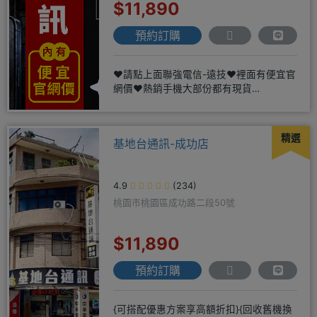
$11,890
預約訂購
❤️請點上面聯強電信-遠技❤️裡面有便宜官
網價❤️熱銷手機大部份都有現貨
https://yujimob
精選
基地台通訊-成功店
4.9
(234)
桃園市桃園區成功路二段50號
$11,890
預約訂購
{可搭配優惠方案享高額折扣}{回收舊機換