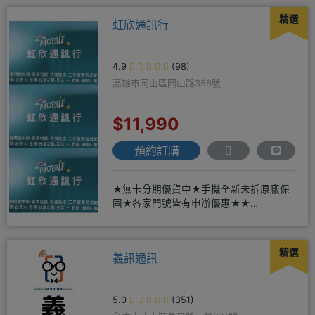
精選
虹欣通訊行
4.9
(98)
高雄市岡山區岡山路356號
$11,990
預約訂購
★無卡分期優貨中★手機全新未拆原廠保
固★各家門號皆有申辦優惠★★
賴:@913mrrsk
精選
義訊通訊
5.0
(351)