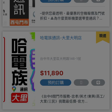
–提供您最透明、最優惠的空機報價及門號
折扣。🔺為什麼買新機要選零壹通訊？
◎APPLE授權經銷商、SAM
精選
哈電族通訊-大里大明店
台中市大里區大明路146-1號
$11,890
預約訂購
《台中6間門市服務-忠孝/英才/東興/高工/
大里/三民》挑戰最低價-官方
LINE@hbp2888s♦高