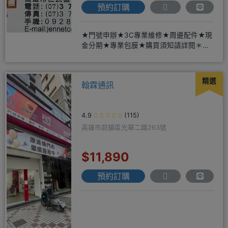
預約訂購
★門號申辦★3C專業維修★周邊配件★現
金分期★專業包膜★購買須知請詳閱＊來
店辦理搭配門號，打卡贈好禮
精選
翰霖通訊
4.9
(115)
高雄市前鎮區光華二路263號
$11,890
預約訂購