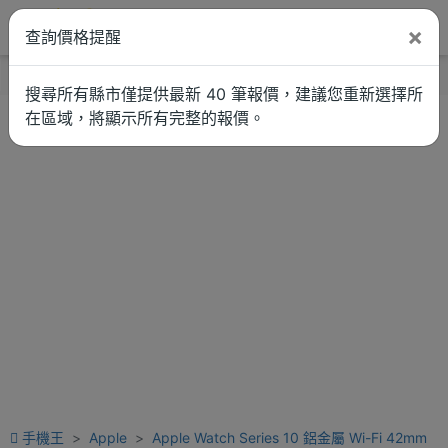
×
查詢價格提醒
找品牌
新聞
車拚
維修估價
搜尋所有縣市僅提供最新 40 筆報價，建議您重新選擇所
在區域，將顯示所有完整的報價。
手機王
Apple
Apple Watch Series 10 鋁金屬 Wi-Fi 42mm