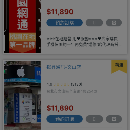
$11,890
預約訂購
⭐⭐⭐在地經營 用❤️服務⭐⭐⭐❤️店家購買
手機保固約一年內免費"送修"給代理商搭
配門號再享高額折扣，
精選
揚昇通訊-文山店
4.9
(3130)
台北市文山區辛亥路4段254號
$11,890
預約訂購