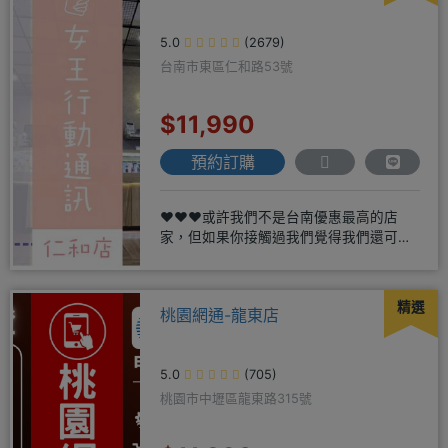
5.0
(2679)
台南市東區仁和路53號
$11,990
預約訂購
❤️❤️❤️或許我們不是台南優惠最高的店
家，但如果你接觸過我們覺得我們還可
以，願意給我們機會，歡迎多詢
精選
桃園網通-龍東店
5.0
(705)
桃園市中壢區龍東路315號