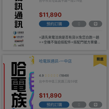
台中市北屯區昌平路一段274號
$11,890
預約訂購
⭐請先來電洽詢是否有貨以免您白跑一趟
⭐⭐空機不強迫搭配件⭐搭配門號方案優惠
更多⭐⭐手機加購滿版玻璃貼+
精選
哈電族通訊-一中店
4.9
(1849)
台中市中區三民路三段59號
$11,890
預約訂購