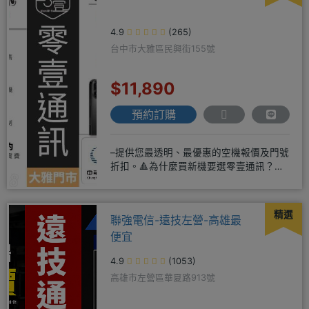
4.9
(265)
台中市大雅區民興街155號
$11,890
預約訂購
–提供您最透明、最優惠的空機報價及門號
折扣。🔺為什麼買新機要選零壹通訊？
◎APPLE授權經銷商、SAM
精選
聯強電信-遠技左營-高雄最
便宜
4.9
(1053)
高雄市左營區華夏路913號