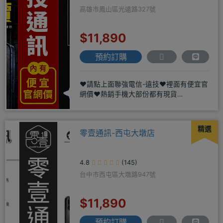
高雄市鳳山區光遠路327號
$11,890
預約訂購
❤️請點上面聯強電信-遠技❤️裡面有便宜官
網價❤️熱銷手機大部份都有現貨
https://yujimob
精選
零壹通訊-西屯大墩店
4.8
(145)
台中市西屯區大墩路947號
$11,890
預約訂購