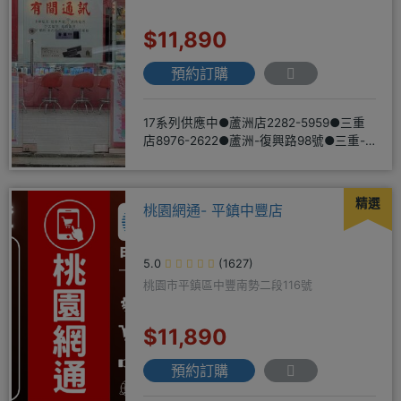
$11,890
預約訂購
17系列供應中●蘆洲店2282-5959●三重
店8976-2622●蘆洲-復興路98號●三重-
三和路二
精選
桃園網通- 平鎮中豐店
5.0
(1627)
桃園市平鎮區中豐南勢二段116號
$11,890
預約訂購