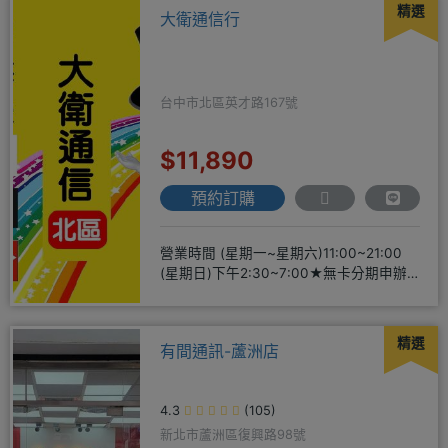
精選
大衛通信行
台中市北區英才路167號
$11,890
預約訂購
營業時間 (星期一~星期六)11:00~21:00
(星期日)下午2:30~7:00★無卡分期申辦
方便
精選
有間通訊-蘆洲店
4.3
(105)
新北市蘆洲區復興路98號