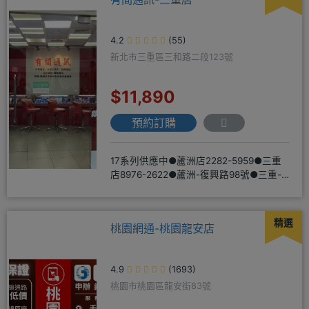
4.2
(55)
新北市三重區三和路二段123號
$11,890
預約訂購
17系列供應中●蘆洲店2282-5959●三重
店8976-2622●蘆洲-復興路98號●三重-
三和路二
精選
桃園網通-桃園龍安店
4.9
(1693)
桃園市桃園區龍安街83號