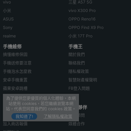
vivo
三星 A57 5G
小米
vivo X300 Pro
ASUS
OPPO Reno16
Sony
OPPO Find X9 Pro
realme
小米 17T Pro
手機維修
手機王
搞懂維修保固
關於我們
手機送修要注意
聯絡我們
手機泡水怎麼救
隱私權政策
安卓手機重置
智慧財產權聲明
蘋果安卓跳槽
FB登入問題
安卓資料轉移
為了提供您更優質的個人化體驗，本網
站使用 cookies，若您繼續瀏覽本網
合作聯絡
合作夥伴
站，代表您同意我們的 cookies 政策。
廣告刊登
法律顧問
我知道了!
了解隱私權政策
加入商店報價
媒體合作