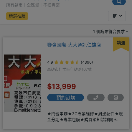
所有縣市｜全區域｜不搭專案
精選推薦
1 個結果符合要求。
精選
聯強國際-大大通訊仁雄店
4.9
(4390)
高雄市仁武區仁雄路107號
$13,999
預約訂購
★門號申辦★3C專業維修★周邊配件★現
金分期★專業包膜★購買須知請詳閱＊來
店辦理搭配門號，打卡贈好禮