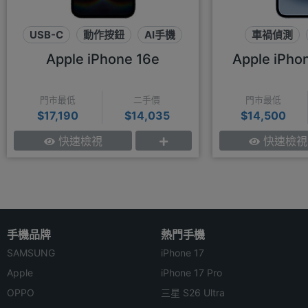
USB-C
動作按鈕
AI手機
車禍偵測
瀏海
Apple iPhone 16e
Apple iPho
門市最低
二手價
門市最低
$17,190
$14,035
$14,500
快速檢視
快速檢視
手機品牌
熱門手機
SAMSUNG
iPhone 17
Apple
iPhone 17 Pro
OPPO
三星 S26 Ultra