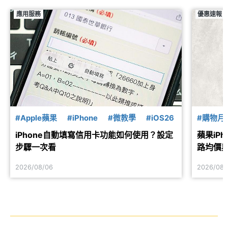
應用服務
優惠速報
#Apple蘋果
#iPhone
#微教學
#iOS26
#購物月
二手機
iPhone自動填寫信用卡功能如何使用？設定
蘋果iPh
步驟一次看
路均價
2026/08/06
2026/08/