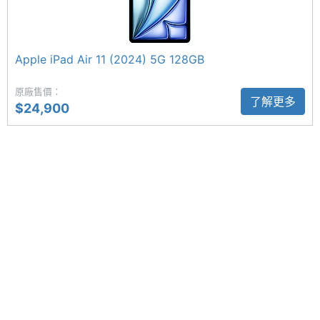
解析度
主螢幕
500 nits
最大亮
Apple iPad Air 11 (2024) 5G 128GB
Apple iPad Air 11 (2025) 5G 功能特色
度
◎ 5G 上網，採用 eSIM
原廠售價：
了解更多
◎ 採用 iPadOS 18 作業系統
主螢幕
LED
$24,900
材質
◎ 11 吋 2,360 x 1,640pixels 解析度 Liquid Retina 顯
示器
主螢幕
60 Hz
◎ 內建 Apple M3 晶片
更新率
◎ 8GB RAM
◎ 前置 1,200 萬畫素 Center Stage 相機
◎ 後置 1,200 萬畫素鏡頭
◎ Wi-Fi 6E、藍牙 5.3
相機規格
◎ Touch ID 指紋辨識
◎ 採用 USB Type-C 連接埠 (USB 3；速度最高可達
主相機
1200 萬畫素