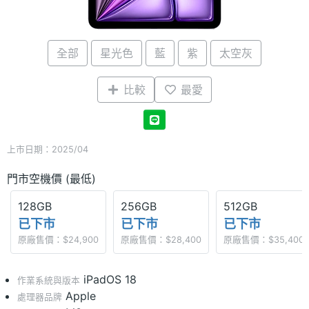
全部
星光色
藍
紫
太空灰
比較
最愛
上市日期：2025/04
門市空機價 (最低)
128GB
256GB
512GB
已下市
已下市
已下市
原廠售價：$24,900
原廠售價：$28,400
原廠售價：$35,400
iPadOS 18
作業系統與版本
Apple
處理器品牌