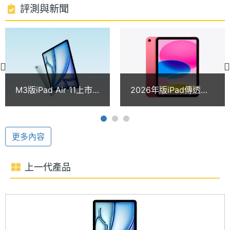
上網，採用 eSIM，支援 Wi-Fi 6E、藍牙 5.3；還可搭
處理器
8
評測與新聞
配 Apple Pencil (USB‑C)、Apple Pencil Pro 以及同
核心數
步推出的巧控鍵盤使用，提升繪圖、筆記的便利性。
RAM記
8 GB
憶體
Center Stage 前相機
ROM儲
1 TB, 128 GB, 256 GB, 512 GB
Apple iPad Air 11 (2025) 5G 配備 1,200 萬畫素前置
M3版iPad Air 11上市
2026年版iPad傳透過
存空間
相機，具備 F2.0 光圈與超廣角攝影能力，支援
一年現在買超級便宜！
A18處理器提供AI體驗
通路最低價格一次看
iPad Air新品疑在準備
Center Stage 人物居中功能、智慧型 HDR 4 以及
電池容
28.93 Wh
(2026.4)
中
量
1080p 電影級視訊穩定技術，提供更流暢清晰的視訊
更多內容
體驗。後置 1,200 萬畫素主鏡頭搭載 Focus Pixels 自
顯示螢幕
動對焦，支援最高 5 倍數位變焦與 4K 60fps 錄影，
上一代產品
無論是拍照、錄影還是文件拍攝，都能捕捉細膩畫面
主螢幕
11 inch
尺寸
與豐富細節。
主螢幕
2360x1640 pixels