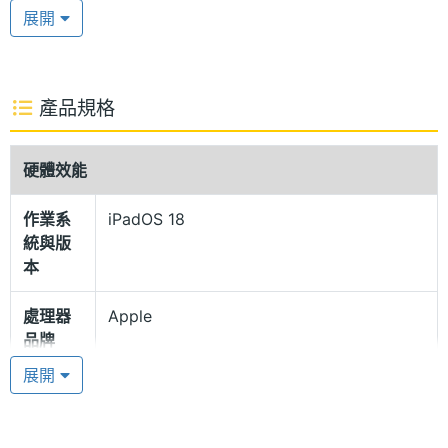
尼特亮度，支援廣色域 (P3) 及原彩顯示，帶來更細膩
展開
舒適的視覺體驗。機身以 100% 再生鋁金屬打造，頂
部按鍵結合 Touch ID，兼具美觀與實用性。續航方
面，內建 28.93 瓦特小時可充電鋰聚合物電池，提供
產品規格
長達 9 小時的影片播放時間。此外支援 DisplayPort
及 USB 3，傳輸速度最高可達 10Gb/s。
硬體效能
作業系
iPadOS 18
Apple M3 晶片
統與版
Apple iPad Air 11 (2025) 5G 運行 iPadOS 18 作業系
本
統，搭載 Apple M3 晶片，具備 8 核心 CPU + 9 核心
處理器
Apple
GPU 組合成的 16 核心神經網路引擎，具備動態快
品牌
取、硬體加速網格著色和光線追蹤技術，針對 8K、
展開
4K、ProRes 和 ProRes RAW 等格式提供硬體加速，
處理器
M3
型號
遊戲與剪輯處理都能兼具。內建 8GB RAM，具備 5G