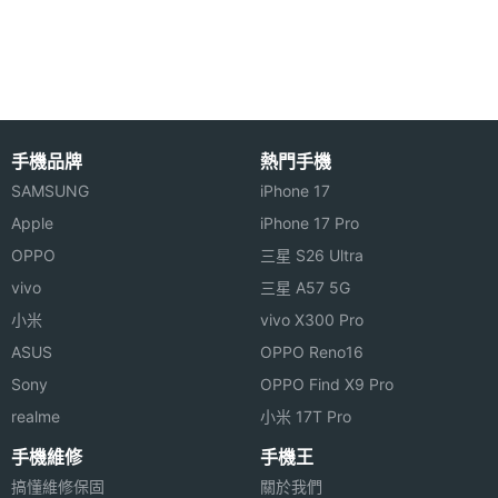
10Gb/s)
畫素
◎ 支援 Apple Pencil (USB‑C)、Apple Pencil Pro、
主相機
CMOS
巧控鍵盤
感光元
件
※本文為 SOGI 手機王版權所有，未經授權不得轉載使用※
手機品牌
熱門手機
主相機
1.8
SAMSUNG
iPhone 17
光圈F
Apple
iPhone 17 Pro
OPPO
三星 S26 Ultra
主相機
Yes
vivo
三星 A57 5G
LED補
小米
vivo X300 Pro
光燈
ASUS
OPPO Reno16
主相機
Yes
Sony
OPPO Find X9 Pro
自動對
realme
小米 17T Pro
焦
手機維修
手機王
主相機
Yes
搞懂維修保固
關於我們