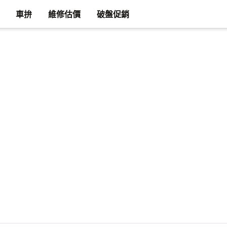
車拚
維修估價
破盤促銷