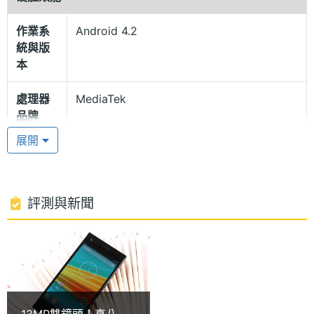
計讓手機更加有型。
作業系
Android 4.2
統與版
聯發科八核心處理器
本
THL 美猴王 2 運行基於 Android 4.2 深度開發的糖豆
OS 作業系統，擁有騷擾攔截、過濾垃圾簡訊、流量監
處理器
MediaTek
品牌
控、陌生來電識別等安全防護功能；重新繪製 300 多
展開
個常用的三方圖示，提供幾百套個性化主題輕鬆更
處理器
MT6592H
換、並且持續會有新的主題上線供使用者下載；長按
型號
圖示後圖示被懸浮、輕鬆移至任何想要的位置，在雜
處理器
1.7 GHz
評測與新聞
亂的頁面上使勁搖一搖手機，圖示就會自動整齊排
時脈
列。THL 美猴王 2 搭載聯發科 MediaTek MT6592H,
處理器
8
1.7GHz 八核心處理器，為全球第一款支援最新的
核心數
HEVC / H.265 和 Google VP9 1080P 30fps 影片解
碼、同時支援超高畫質 4K x 2K 30fps H.264 影片播
RAM記
2 GB
13MP雙鏡頭！真八核