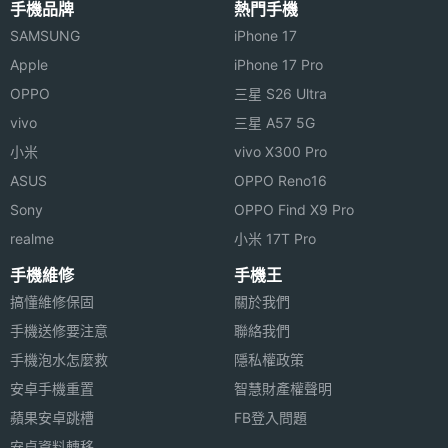
主螢幕
Yes
手機品牌
熱門手機
畫面清晰、細節生動的精彩視頻短片，隨時隨地記錄
觸控
SAMSUNG
iPhone 17
生活點滴。THL 美猴王 2 採用魔麗音技術，使頻譜更
Apple
iPhone 17 Pro
寬，讓用戶享受高融合性的低頻聲音；具備 HALL 感
OPPO
三星 S26 Ultra
測器，將 Hall 傳感磁鐵安裝在手機皮套上，通過與手
vivo
三星 A57 5G
機內置 Hall 功能結合，可以實現翻開 / 合閉皮套時螢
小米
vivo X300 Pro
幕自動亮起 / 熄滅與接聽電話 / 掛機功能；除此，THL
相機規格
ASUS
OPPO Reno16
美猴王 2 亦支援藍牙 4.0、Wi-Fi、GPS、OTG 外接設
Sony
OPPO Find X9 Pro
主相機
1300 萬畫素
備與 NFC 近場通訊功能。
realme
小米 17T Pro
畫素
手機維修
手機王
主相機
CMOS
搞懂維修保固
關於我們
感光元
手機送修要注意
聯絡我們
件
手機泡水怎麼救
隱私權政策
THL 美猴王 2 功能特色
安卓手機重置
智慧財產權聲明
主相機
Yes
◎ 運行基於 Android 4.2 深度開發的糖豆 OS 作業系
LED補
蘋果安卓跳槽
FB登入問題
光燈
統
安卓資料轉移