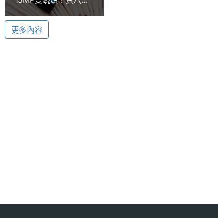
憶體
放和 1080P Full HD 顯示的處理器，與四核心處理器
手機THL美猴王2實測
對比，THL 美猴王 2 的真八核心處理器在高畫質影片
ROM儲
32 GB
更多內容
解碼、多工及多視窗的應用處理中具有更強的優勢。
存空間
THL 美猴王 2 內建 2GB RAM / 32GB ROM、支援
記憶卡
microSD
microSD 卡最高擴充至 32GB，另配備 2,300mAh 容
量電池，具備快速充電功能；此外亦支援 WCDMA +
電池容
2300 mAh
GSM 雙卡雙待功能。
量
顯示螢幕
前後 1,300 萬畫素相機
THL 美猴王 2 前後均配置 Sony 1,300 萬畫素相機，
主螢幕
5 inch
尺寸
採用高亮閃光燈、F2.0 大光圈、五片精密光學鏡片，
感光元件採用 Sony 最新的 13Mega-Pixel CMOS
主螢幕
1920x1080 pixels
Image Sensor，可拍攝出色彩準確、畫質豐富的照
解析度
片；前後相機均支援 1080P 高畫質錄影，輕鬆拍攝出