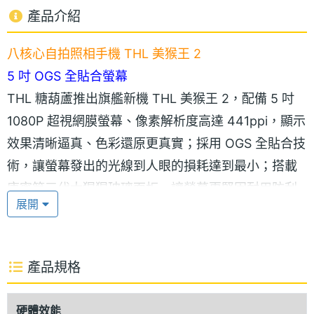
產品介紹
八核心自拍照相手機 THL 美猴王 2
5 吋 OGS 全貼合螢幕
THL 糖葫蘆推出旗艦新機 THL 美猴王 2，配備 5 吋
1080P 超視網膜螢幕、像素解析度高達 441ppi，顯示
效果清晰逼真、色彩還原更真實；採用 OGS 全貼合技
術，讓螢幕發出的光線到人眼的損耗達到最小；搭載
康寧第三代大猩猩玻璃面板，讓螢幕更堅固耐用防刮
展開
傷。THL 美猴王 2 外觀造型極致簡約且時尚大氣，加
入了不少人體工學科技設計，提供更好的握持感受和
更加舒適的觸感；邊框比美猴王一代縮減 0.18mm，
產品規格
螢幕整體占比大幅提高、可視畫面更大；採用金屬質
感防滑按鈕，機身厚度 8.4mm、重量 145g，輕薄設
硬體效能