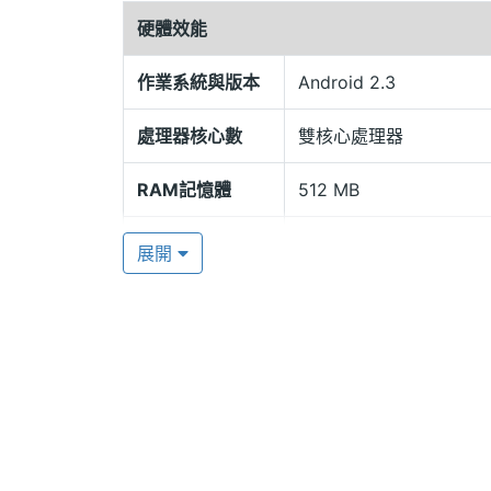
憶體組合。讓您有更迅速的高效率，應用
硬體效能
作業系統與版本
Android 2.3
上網超快速，下載超輕鬆
處理器核心數
雙核心處理器
THL S3 內建了 3.5G 高速的上網晶
的消息，上 FB 分享趣味，YouTube
RAM記憶體
512 MB
更靈活，還有內建 GPS 衛星定位晶片
動上的需求。
ROM儲存空間
1 GB
展開
記憶卡
microSD(TF)
電池容量
1600 mAh(毫安培)
最大通話時間
3 HR(小時)
THL S3 功能特色
最大待機時間
5 天
◎ WCDMA + GSM 雙卡雙待手機