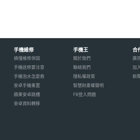
ls 螢幕解析度
5209, 400MHz 雙核心處理器
手機維修
手機王
合
組合
搞懂維修保固
關於我們
廣
32GB 記憶體容量
手機送修要注意
聯絡我們
加
手機泡水怎麼救
隱私權政策
新
用※
安卓手機重置
智慧財產權聲明
蘋果安卓跳槽
FB登入問題
安卓資料轉移
臉部辨識