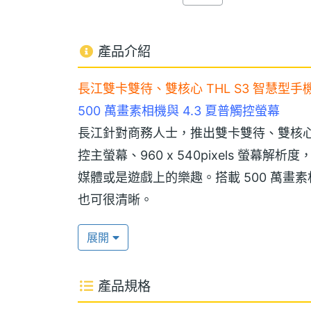
產品介紹
長江雙卡雙待、雙核心 THL S3 智慧型手
500 萬畫素相機與 4.3 夏普觸控螢幕
長江針對商務人士，推出雙卡雙待、雙核心 T
控主螢幕、960 x 540pixels 螢
媒體或是遊戲上的樂趣。搭載 500 萬
也可很清晰。
展開
迅速的處器性能
THL S3 採用 Android 2.3.6 作業系統，內
產品規格
雙核心處理器，並使用 SGX 531 高階獨立顯示