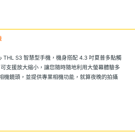
機
HL S3 智慧型手機，機身搭配 4.3 吋夏普多點觸
幕解析度，可支援放大縮小，讓您隨時隨地利用大螢幕體驗多
畫素相機鏡頭，並提供專業相機功能，就算夜晚的拍攝
建聯發科 MTK6575, 1GHz + NXP5209, 400MHz
晶片 GPU，加上 512MB RAM / 1GB ROM 記