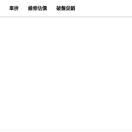
車拚
維修估價
破盤促銷