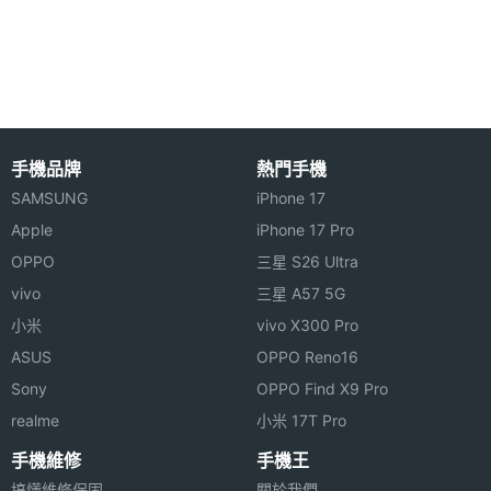
最大待
2 天
可珍藏的照片，也可上傳 FB 隨時的與朋友一同分
機時間
享。內建雙卡槽，可以自動判別 WCDMA 或 GSM
處理器
MediaTek MT6589T, 1.5GHz
卡，您可同時置入兩張 GSM 卡或者是 WCDMA +
GSM，讓您可依不同的電信業者不同的匯率，幫您省
顯示螢幕
更多，免去您多帶一支手機出門的困擾。
手機品牌
熱門手機
主螢幕
5 吋
SAMSUNG
iPhone 17
尺寸
Apple
iPhone 17 Pro
OPPO
三星 S26 Ultra
主螢幕
1280*720 pixels
vivo
三星 A57 5G
解析度
小米
vivo X300 Pro
THL W200 功能特色
ASUS
OPPO Reno16
◎ WCDMA + GSM 雙卡雙待雙通話
Sony
OPPO Find X9 Pro
realme
小米 17T Pro
◎ 5 吋 OGS 全貼合技術觸控螢幕、1280 x 720pixels
螢幕解析度
手機維修
手機王
相機規格
搞懂維修保固
關於我們