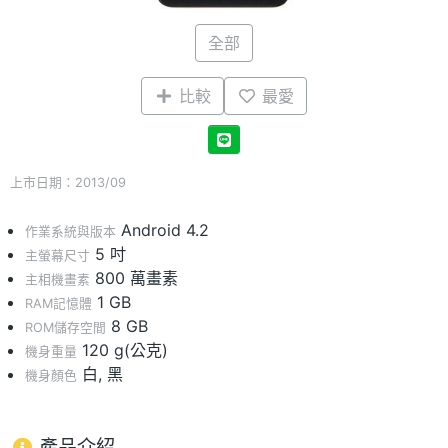
全部
比較
最愛
上市日期：2013/09
Android 4.2
作業系統與版本
5 吋
主螢幕尺寸
800 萬畫素
主相機畫素
1 GB
RAM記憶體
8 GB
ROM儲存空間
120 g(公克)
機身重量
白, 黑
機身顏色
產品介紹