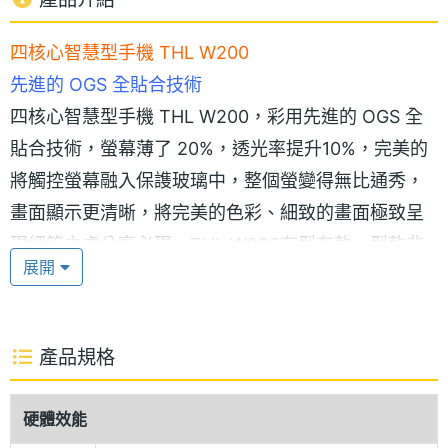
四核心智慧型手機 THL W200
先進的 OGS 全貼合技術
四核心智慧型手機 THL W200，彩用先進的 OGS 全
貼合技術，螢幕薄了 20%，透光率提升10%，完美的
將觸控螢幕融入保謢玻璃中，整個螢變得無比通秀，
畫面顯示更清晰，將完美的色彩、細致的畫面極致呈
現細節之處分毫必現，THL-W200有型有款，型款非
展開
凡。5 吋觸控螢幕、1280 x 720pixels 螢幕解析度，
令細節更加鮮活生動，給您漫游仙境瑤池般的視覺震
撼，視覺沖擊 16：9 完螢幕設計，讓您隨時隨地享受
產品規格
身立其境的觀賞體驗。
硬體效能
極速四核處理器