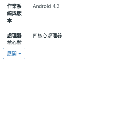
THL W200 採用 Android 4.2.1 Jelly Bean 作業系
作業系
Android 4.2
統與版
統，內建 MediaTek MT6589T, 1.5GHz極速四核處理
本
器，搭配高速網路連接功能，享受流暢速度體驗，更
有四核多任務處理，滿足不同任務需求，手指輕觸尊
處理器
四核心處理器
核心數
享卓越非凡的王者體驗。1GB RAM 運行內存 + 8GB
展開
ROM 機身內存，隨心儲存，極速載入大型游戲，流暢
RAM記
1 GB
播放高清視頻，輕鬆勝任多項程序運行，應用程式、
憶體
游戲、電影、音樂統統一手掌握。
ROM儲
8 GB
存空間
800 萬（補差 1,200 萬）畫素相機鏡頭
記憶卡
microSD(TF)
THL W200 搭載 800 萬（補差 1,200 萬）畫素相機鏡
頭，並搭配著專業相機功能著，IOS 值最高可達
最大通
4 HR(小時)
1,600，可連拍 99 照片，讓您不會錯過精彩鏡頭，並
話時間
支援了臉部追蹤、微笑快門、防手震等...張張都是您