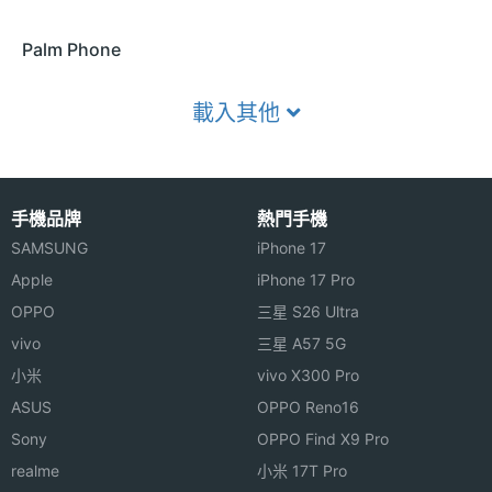
Palm Phone
載入其他
手機品牌
熱門手機
SAMSUNG
iPhone 17
Apple
iPhone 17 Pro
OPPO
三星 S26 Ultra
vivo
三星 A57 5G
小米
vivo X300 Pro
ASUS
OPPO Reno16
Sony
OPPO Find X9 Pro
realme
小米 17T Pro