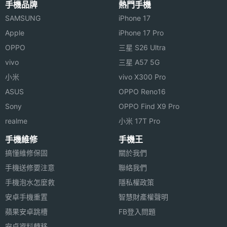
◎ 4G、Wi-Fi、藍牙 4.2
手機品牌
熱門手機
主螢幕
3.3 inch
◎ IP68 防水防塵等級
SAMSUNG
iPhone 17
尺寸
Apple
iPhone 17 Pro
◎ 人臉解鎖
OPPO
三星 S26 Ultra
主螢幕
1280x720 pixels
◎ 採用 USB Type-C 規格
解析度
vivo
三星 A57 5G
小米
vivo X300 Pro
主螢幕
LCD
Palm Phone 預計 2019 年 9 月在
ASUS
OPPO Reno16
材質
台灣上市，以上規格僅供參考，手
Sony
OPPO Find X9 Pro
realme
小米 17T Pro
機王隨時補充最新資料。
主螢幕
Yes
觸控
手機維修
手機王
搞懂維修保固
關於我們
※本文為 SOGI 手機王版權所有，未經授權不得轉載使用※
手機送修要注意
聯絡我們
手機泡水怎麼救
隱私權政策
安卓手機重置
智慧財產權聲明
相機規格
蘋果安卓跳槽
FB登入問題
安卓資料轉移