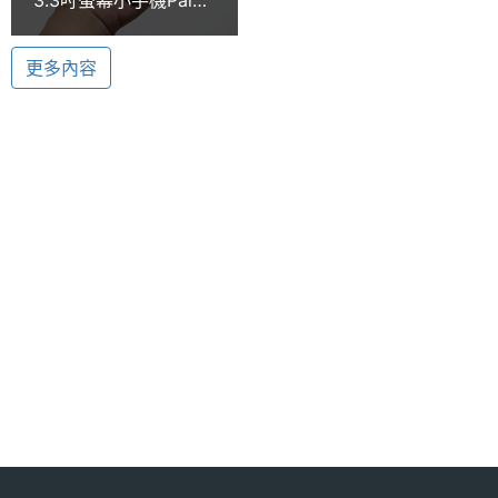
理器
載 Google Assistant，透過語音指令即可播放音樂、
Phone 最快9月底台灣
上市
搜尋路線、回覆 e-mail 等應用。
RAM記
3 GB
更多內容
憶體
ROM儲
32 GB
存空間
Palm Phone 功能特色
電池容
800 mAh
◎ 採用 Android 8.1 Oreo 作業系統
量
◎ 3.3 吋 1,280 x 720pixels 解析度 LCD 觸控螢幕
最大通
3.33 hr
（445ppi）
話時間
◎ 內建 Qualcomm Snapdragon 435, 1.4GHz +
最大待
3 day
1.1GHz 八核心處理器
機時間
◎ 內建 3GB RAM / 32GB ROM
◎ 1,200 萬畫素主相機、800 萬畫素前鏡頭
顯示螢幕