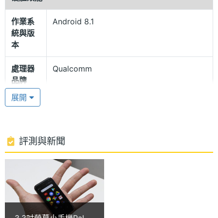
Palm Phone 運行 Android 8.1 Oreo 作業系統，從螢
作業系
Android 8.1
幕底部向上滑動後，可通過繪製的英文字母，快速啟
統與版
用自訂的 App，還能將資料同步至 iOS / Android 行
本
動裝置。硬體方面，Palm Phone 內建 Qualcomm
處理器
Qualcomm
Snapdragon 435 MSM8940, 1.4GHz + 1.1GHz 八核
品牌
心處理器、3GB RAM / 32GB ROM，支援 4G、Wi-
展開
Fi、藍牙 4.2。
處理器
Snapdragon 435
型號
人臉解鎖
處理器
1.4+1.1 GHz
評測與新聞
Palm Phone 搭載 1,200 萬畫素主相機，能隨手捕捉
時脈
精彩時刻；配置 800 萬畫素前鏡頭，支援人臉解鎖，
處理器
8
有效保障個人隱私不外洩。Palm Phone 配備
核心數
800mAh 電量，採用 USB Type-C 規格，手機充電無
圖形處
Adreno 505
須需分 USB 正反面，提高使用上的便利性。此外，搭
3.3吋螢幕小手機Palm