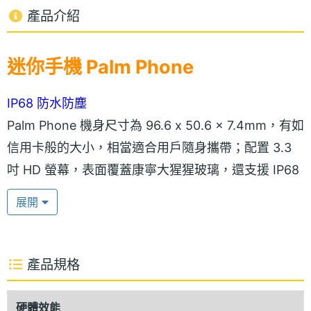
產品介紹
迷你手機 Palm Phone
IP68 防水防塵
Palm Phone 機身尺寸為 96.6 x 50.6 x 7.4mm，有如
信用卡般的大小，相當適合用戶隨身攜帶；配置 3.3
吋 HD 螢幕，表面覆蓋康寧大猩猩玻璃，還支援 IP68
防水防塵等級，水下 5 公尺處具備長達 30 分鐘的防
展開
水效果，給予手機極佳防護力。Palm Phone 內建生
活模式，當螢幕關閉時會啟用靜音來電，並能指定接
收簡訊、電話、Instagram Dm 等通知。
產品規格
高通驍龍 435
硬體效能