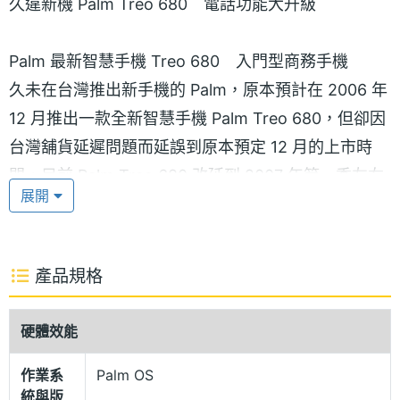
久違新機 Palm Treo 680 電話功能大升級
Palm 最新智慧手機 Treo 680 入門型商務手機
久未在台灣推出新手機的 Palm，原本預計在 2006 年
12 月推出一款全新智慧手機 Palm Treo 680，但卻因
台灣舖貨延遲問題而延誤到原本預定 12 月的上市時
間，目前 Palm Treo 680 改延到 2007 年第一季左右
展開
推出。香港已於上週先行發佈，擁有四款色系的 Palm
Treo 680，香港與台灣市場皆僅取鐵灰色。
產品規格
少了天線 保留 QWERTY 鍵盤
面對 Palm Treo 680，很多消費者一定會很好奇 Treo
硬體效能
與上一款 Treo 650 有何相異之處。以外型來說，
Palm Treo 680 少了天線，比 Treo 650 更加簡潔許
作業系
Palm OS
統與版