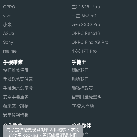
◎ 支援 GSM850 / GSM900 / GSM1800 / GSM1900
主螢幕
65536 色
OPPO
三星 S26 Ultra
色彩
◎ 採用 Palm OS 5.4.9 作業系統
vivo
三星 A57 5G
◎ 具備 QWERTY 鍵盤
連接與應用
小米
vivo X300 Pro
◎ 內建 Intel PXA270, 312MHz 處理器
ASUS
OPPO Reno16
藍牙版
V1.2
◎ 內建 64 MB 記憶體
Sony
OPPO Find X9 Pro
本
◎ 可擴充 SD / MMC 記憶卡
realme
小米 17T Pro
◎ 內建 30 萬畫素相機
進階功
JAVA, PDA, PIM應用(個人資訊管理)
手機維修
手機王
能
◎ 內建 Blazer 4.5 網頁瀏覽器
搞懂維修保固
關於我們
◎ 內建 Pocket Tunes 音樂播放器
手機送修要注意
聯絡我們
實用工
待辦事項, 日曆, 行事曆, 計算機, 記事本, 語音
手機泡水怎麼救
隱私權政策
◎ 內建 2.5mm 耳機插槽
具
備忘錄, 鬧鈴
安卓手機重置
智慧財產權聲明
◎ 內建藍牙、紅外線、USB 傳輸功能
機體規格
蘋果安卓跳槽
FB登入問題
◎ 內建 Documents-to-Go 文件瀏覽編輯軟體
安卓資料轉移
機身長
111.8 mm(公厘)
合作聯絡
合作夥伴
度
為了提供您更優質的個人化體驗，本網
廣告刊登
法律顧問
站使用 cookies，若您繼續瀏覽本網