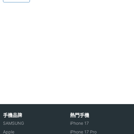
312MHz 處理器與 64MB 記憶體，除了內建記憶體之
畫素
外，Treo 680 還可支援 SD / MMC 記憶卡擴充功
主相機
CMOS
能。另外，Palm Treo 680 內建 30 萬畫素相機，並
感光元
支援 CIF 解析度影片錄製功能，此外，它亦具備 MP3
件
播放功能。
具備文件閱讀功能 內建藍牙、紅外線與 USB
在商務功能上，Palm Treo 680 手機內建 Document
顯示螢幕
to Go 及 Blazer 4.5 瀏覽器，可讀取 MS Office 或
PDF 文件檔案，此外，它還擁有藍牙、紅外線與 USB
主螢幕
320*320 pixels
傳輸功能，在上網部分，Palm Treo 680 僅具備
解析度
GPRS 連線功能。
主螢幕
TFT
手機品牌
熱門手機
材質
SAMSUNG
iPhone 17
Palm Treo 680 功能特色:
Apple
iPhone 17 Pro