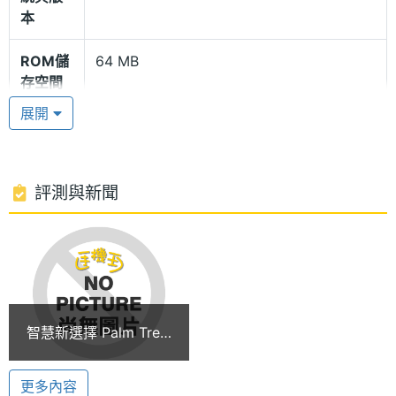
多，在操作上，除了擁有觸控螢幕之外，QWERTY 鍵
本
盤同樣也被 Treo 680 保留下來，且在編排與操作上
將會更加便利。
ROM儲
64 MB
存空間
展開
電話鍵一分為二 功能更齊全
記憶卡
MMC, SD
Palm Treo 680 將 QWERTY 鍵盤上的電話鍵分成二
最大通
4 HR(小時)
個不同的按鍵，電話標誌按鍵的上面按鍵可用來打出
話時間
評測與新聞
電話、接聽來電，而電話標誌部份，變了進入電話模
式介面捷鍵。Palm Treo 680 除了電話按鍵改變之
最大待
12.5 天
機時間
外，在內建的電話功能上也大大的升級，新的電話介
面，功能更加齊全。
處理器
Intel PXA270, 312MHz
智慧新選擇 Palm Treo
相機規格
基本的 30 萬畫素相機功能
680
在其他功能上，Palm Treo 680 內建 Intel PXA270,
主相機
30 萬畫素
更多內容