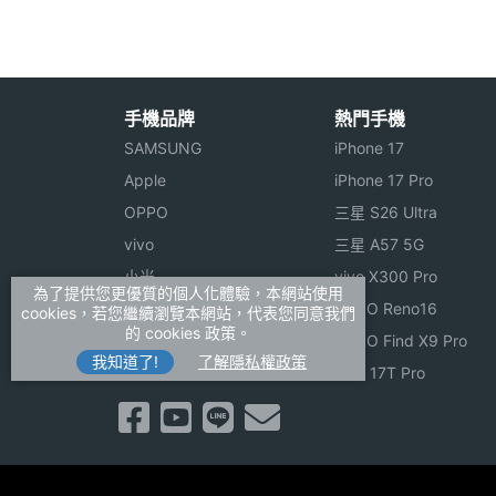
照和錄影。您甚至還能建立數碼相簿，將
幕上，直接展示出您的作品 — 即使在陽
電子郵件或照片短訊傳送功能2，立即和朋
手機品牌
熱門手機
輸入更多照片﹑音樂﹑電子書﹑遊戲和記
SAMSUNG
iPhone 17
Apple
iPhone 17 Pro
可連接藍牙 (Bluetooth®) 無線設備
OPPO
三星 S26 Ultra
vivo
三星 A57 5G
不論使用耳機通話，或是和桌上電腦6進行
小米
vivo X300 Pro
650與無線的藍牙車用套件一起使用。有了 
為了提供您更優質的個人化體驗，本網站使用
ASUS
OPPO Reno16
cookies，若您繼續瀏覽本網站，代表您同意我們
Bluetooth® 無線設備。
的 cookies 政策。
Sony
OPPO Find X9 Pro
我知道了!
了解隱私權政策
realme
小米 17T Pro
更勝於 palmOne Treo 600 的一切
palmOne Treo 650 是 palmOne 
1. 藍牙無線科技，讓 palmOne Treo 
2. 更清晰的畫面，色彩鮮艷的 320 x 32