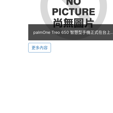
顯示螢幕
料，全部集中管理，有條不紊。您的行事
資料的時效性。此外，如果您已經擁有 Pal
主螢幕色彩
65536 色
機器裡的資料，輕鬆轉換到新的產品上 –
為 Palm Powered™ 產品打造的應用
palmOne Treo 650 智慧型手機正式在台上
市
更多內容
使用互聯網
使用無線科技瀏覽全世界的網頁。開車的
以查閱最新的新聞與球賽結果。您還能將鈴聲和
的全功能網頁瀏覽器，可提供快速的無線網路
多層視窗(frames)。
瞄準。拍攝。播放
Treo™ 650 智能電話，真的是最適合
檔案，傳輸到 Treo 手機上，即可將喜