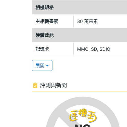
相機規格
用全功能的 QWERTY 標準電腦鍵盤，
用。擴音聽筒、速撥功能、多方通話、通
主相機畫素
30 萬畫素
管理所有通話。它是一部四頻的 GSM 全
硬體效能
利用無線電子郵件2，隨時與外界保持聯繫
記憶卡
MMC, SD, SDIO
當您出門在外時3，內含的VersaMail
遍的桌上電子郵件用戶端﹑ IMAP 或 P
展開
Microsoft Word、Excel，以及 Powe
Exchange，您一定會感激它內置的 Microso
評測與新聞
進行企業電子郵件及行事曆同步化5。此
多媒體資訊
一個寄件匣內收發文字﹑照片以及影片。
音樂播放器
MP3
好好安排您的個人世界
鈴聲種類
MIDI
Treo™ 650 智能電話，配備行事曆