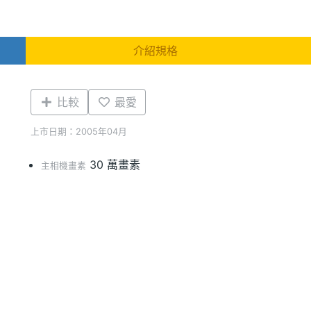
介紹規格
比較
最愛
上市日期：2005年04月
30 萬畫素
主相機畫素