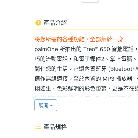
產品介紹
將您所需的各種功能，全部集於一身
palmOne 所推出的 Treo™ 650
巧的流動電話，和電子郵件2、掌上電腦、
簡化您的生活。它還內置藍牙 (Bluetooth®
備作無線連接。至於內置的 MP3 播放
栩如生、色彩鮮明的彩色螢幕，更是不在
以放進您的口袋。看來，Treo 智能電話
展開
選擇一款更有智慧的流動電話
產品規格
Treo 650 智能電話，看起就和一般
項公私電話號碼隨身帶著走，且只要在連