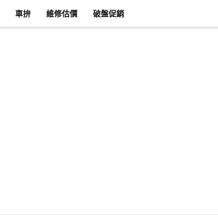
車拚
維修估價
破盤促銷