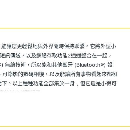
 智能電話，能讓您更輕鬆地與外界隨時保持聯繫。它將外型小
短訊傳送，以及網絡存取功能2通通整合在一起，
) 無線技術，所以能和其他藍牙 (Bluetooth®) 設
器1、可錄影的數碼相機，以及能讓所有事物看起來都栩
話下。以上種種功能全部集於一身﹐但它還是小得可
，真的越來越聰明了。
流動電話無異，但它的功能絕對不只如此。您可以將數千
絡人名單中按姓名尋找，即可撥打電話。您也可以利