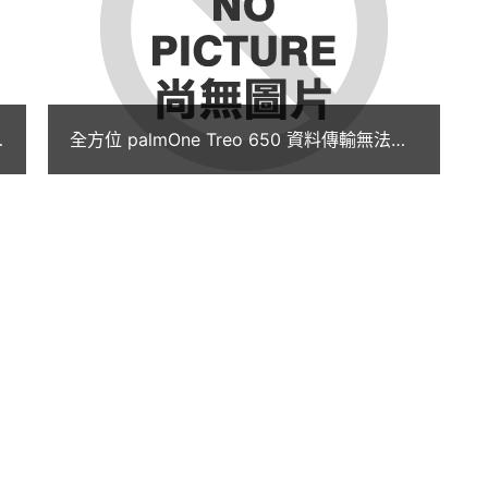
曆和連絡人資料，可以和桌上電腦隨時同步化，確保
m Powered™ 掌上電腦或智能電話，您也可以將舊
 只要一個按鈕即可。更棒的是，市面上已有數千種專
軟件，您可以自由選擇，擴充 Treo 智能電話的功能。
全方位 palmOne Treo 650 資料傳輸無法
「擋」！
時候，它可以幫您找到行車方向。等飛機的時候，可
應用軟件直接下載到 Treo 650 上。精心設計
存取功能。內置的 Blazer®網頁瀏覽器還能顯示
使用多媒體功能的產品。您只要將桌上電腦1內的 MP3
愛的音樂隨身帶著走。您還可以利用內置的數碼相機拍