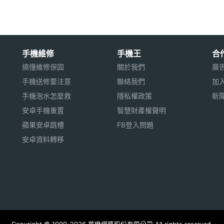
喜愛的照片隨身帶著走。然後，在色彩鮮明的彩色螢
光下亦然。更棒的是，當您拍完照片之後，可以經由
友分享。此外﹐透過多媒體/SD 擴充卡插槽﹐您可
手機維修
手機王
合
憶體等。
搞懂維修保固
關於我們
廣
手機送修要注意
聯絡我們
加
手機泡水怎麼救
隱私權政策
新
安卓手機重置
智慧財產權聲明
同步化，都可無線操作了。您也可以把您的Treo
蘋果安卓跳槽
FB登入問題
Treo™ 650 智能電話，即可輕鬆連接藍牙相容的
安卓資料轉移
Treo 600 的升級版，當然有更優質的內在提升。
650 輕易地與其它藍牙設備連接。
0 觸控式屏幕可支援 65,000 種色彩。即使在猛烈陽