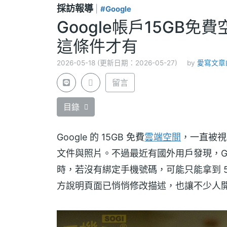
採訪報導
|
#Google
Google帳戶15GB
這條件才有
2026-05-18 (更新日期：2026-05-27)
by
愛寫文章的
留言
目錄
Google 的 15GB 免費
雲端空間
，一直被視
文件與照片。不過最近有國外用戶發現，Go
時，若沒有綁定手機號碼，可能只能拿到 5G
方說明頁面已悄悄修改描述，也讓不少人