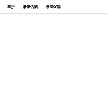
車拚
維修估價
破盤促銷