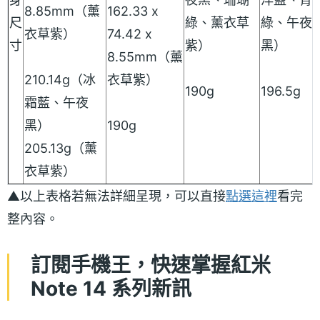
8.85mm（薰
162.33 x
尺
綠、薰衣草
綠、午夜
衣草紫）
74.42 x
寸
紫）
黑）
8.55mm（薰
210.14g（冰
衣草紫）
190g
196.5g
霜藍、午夜
黑）
190g
205.13g（薰
衣草紫）
▲以上表格若無法詳細呈現，可以直接
點選這裡
看完
整內容。
訂閱手機王，快速掌握紅米
Note 14 系列新訊