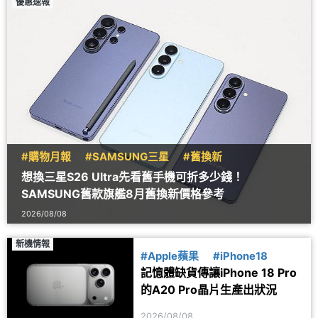
優惠速報
#購物月報
#SAMSUNG三星
#舊換新
想換三星S26 Ultra先看舊手機可折多少錢！
SAMSUNG舊款旗艦8月舊換新價格參考
2026/08/08
新機情報
#Apple蘋果
#iPhone18
記憶體缺貨傳讓iPhone 18 Pro
的A20 Pro晶片生產出狀況
2026/08/08