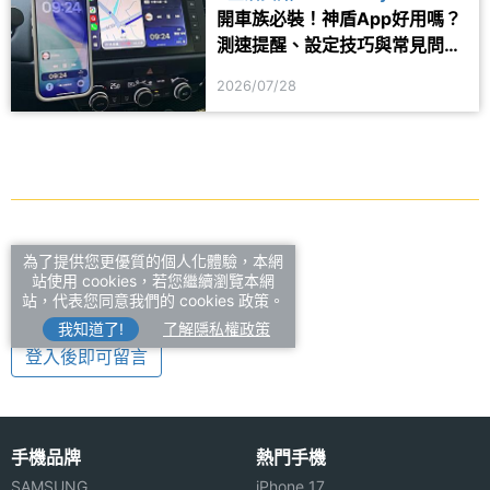
開車族必裝！神盾App好用嗎？
測速提醒、設定技巧與常見問題
一次看
2026/07/28
為了提供您更優質的個人化體驗，本網
留言
站使用 cookies，若您繼續瀏覽本網
站，代表您同意我們的 cookies 政策。
我知道了!
了解隱私權政策
登入後即可留言
手機品牌
熱門手機
SAMSUNG
iPhone 17