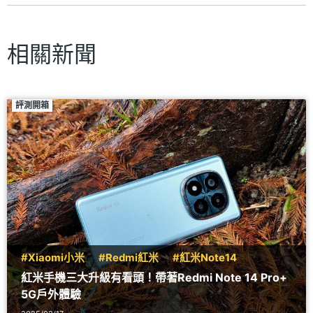
相關新聞
評測開箱
#Xiaomi小米
#Redmi紅米
#紅米Note14
紅米手機三大升級有看頭！帶著Redmi Note 14 Pro+
5G戶外體驗