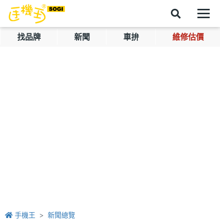
找品牌
新聞
車拚
維修估價
手機王
新聞總覽