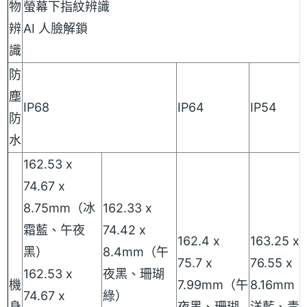
物
螢幕下指紋辨識
辨
AI 人臉解鎖
識
防
塵
IP68
IP64
IP54
防
水
162.53 x
74.67 x
8.75mm（冰
162.33 x
霜藍、午夜
74.42 x
162.4 x
163.25 x
黑）
8.4mm（午
75.7 x
76.55 x
162.53 x
夜黑、珊瑚
機
7.99mm（午
8.16mm
74.67 x
綠）
身
夜黑、珊瑚
洋藍、青