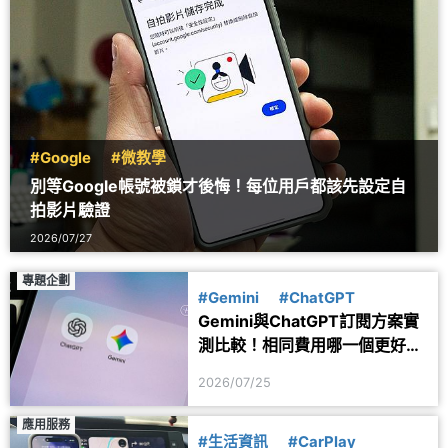
#Google
#微教學
別等Google帳號被鎖才後悔！每位用戶都該先設定自
拍影片驗證
2026/07/27
專題企劃
#Gemini
#ChatGPT
Gemini與ChatGPT訂閱方案實
測比較！相同費用哪一個更好
用？
2026/07/25
應用服務
#生活資訊
#CarPlay