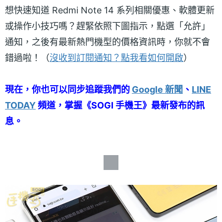
想快速知道 Redmi Note 14 系列相關優惠、軟體更新
或操作小技巧嗎？趕緊依照下圖指示，點選「允許」
通知，之後有最新熱門機型的價格資訊時，你就不會
錯過啦！（
沒收到訂閱通知？點我看如何開啟
）
現在，你也可以同步追蹤我們的
Google 新聞
、
LINE
TODAY
頻道，掌握《SOGI 手機王》最新發布的訊
息。