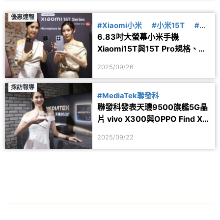
優惠速報
#Xiaomi小米
#小米15T
#上
6.83吋大螢幕小米手機
市
Xiaomi15T與15T Pro規格、價
格及購機優惠一次看
2025/09/26
採訪報導
#MediaTek聯發科
聯發科發表天璣9500旗艦5G晶
片 vivo X300與OPPO Find X9
系列率先採用
2025/09/22