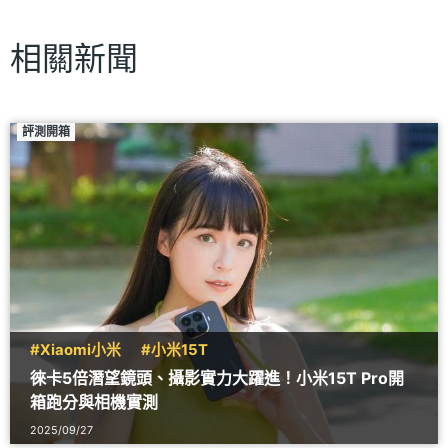
相關新聞
評測開箱
#Xiaomi小米
#小米15T
徠卡5倍潛望鏡頭、攝影實力大躍進！小米15T Pro開
箱跑分與相機實測
2025/09/27