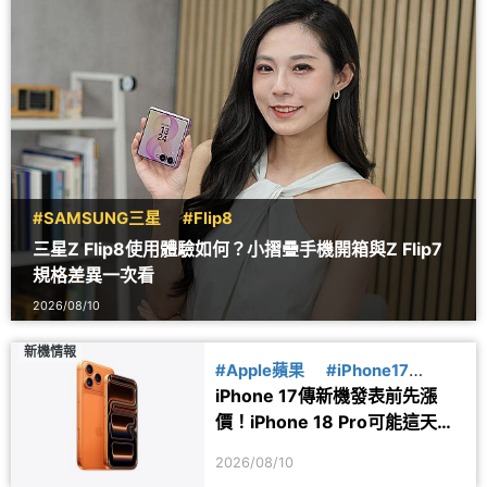
#SAMSUNG三星
#Flip8
三星Z Flip8使用體驗如何？小摺疊手機開箱與Z Flip7
規格差異一次看
2026/08/10
新機情報
#Apple蘋果
#iPhone17
iPhone 17傳新機發表前先漲
#iPhone18
價！iPhone 18 Pro可能這天亮
相
2026/08/10