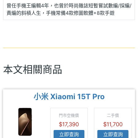
曾任手機王編輯4年，也曾於時尚雜誌短暫嘗試數編/採編/
責編的斜槓人生，手機常備4款修圖軟體+8款手遊
本文相關商品
小米 Xiaomi 15T Pro
門市空機價
二手價
$17,390
$11,700
立即查詢
立即查詢