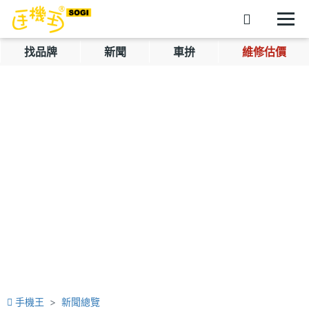
找品牌
新聞
車拚
維修估價
手機王
新聞總覽