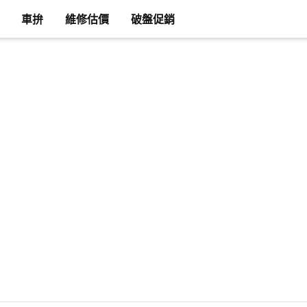
車拚
維修估價
破盤促銷