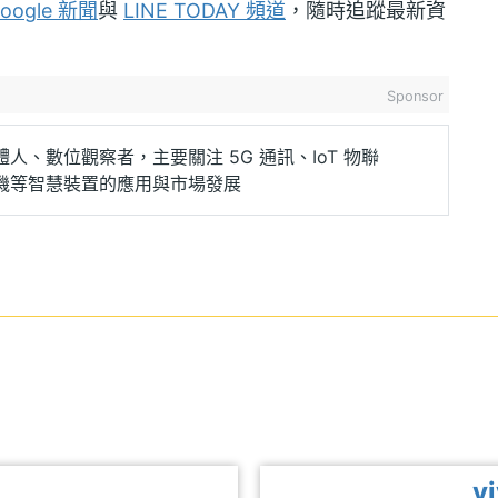
oogle 新聞
與
LINE TODAY 頻道
，隨時追蹤最新資
Sponsor
人、數位觀察者，主要關注 5G 通訊、IoT 物聯
機等智慧裝置的應用與市場發展
0
v