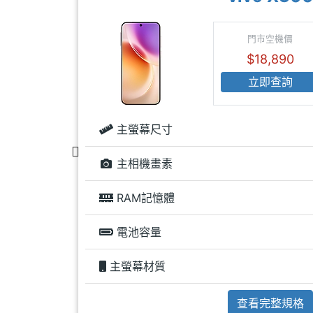
門市空機價
$18,890
立即查詢
6.82 inch
主螢幕尺寸
2 億畫素
主相機畫素
16 GB
RAM記憶體
600 mAh
電池容量
AMOLED
主螢幕材質
查看完整規格