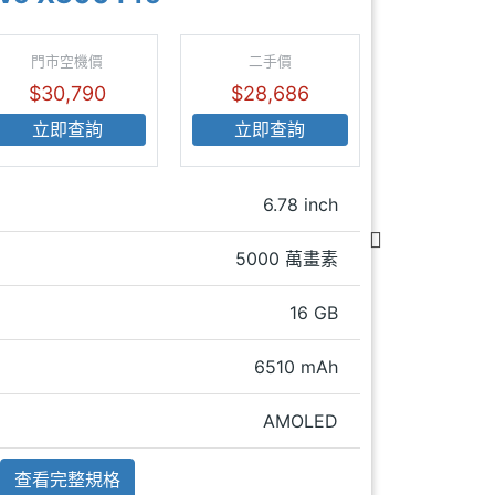
門市空機價
二手價
$30,790
$28,686
立即查詢
立即查詢
6.78 inch
主螢
5000 萬畫素
主相
16 GB
RA
6510 mAh
電池
AMOLED
主螢幕
查看完整規格