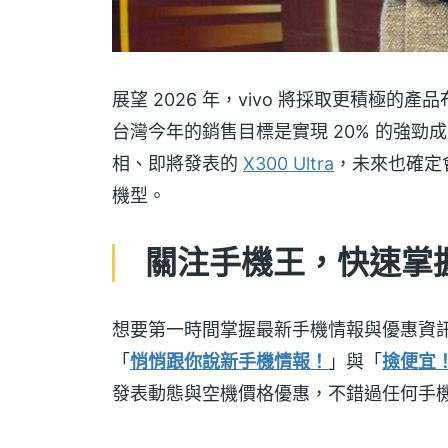
展望 2026 年，vivo 將採取更積極的
台灣今年的銷售目標是實現 20% 的強勁成
相、即將發表的
X300 Ultra
，未來也確定會
機型。
關注手機王，快速掌握 
想要第一時間掌握最新手機情報與優惠資
「
悄悄跟你說新手機情報！
」與「
撿便宜
發表動態與空機價格優惠，不錯過任何手