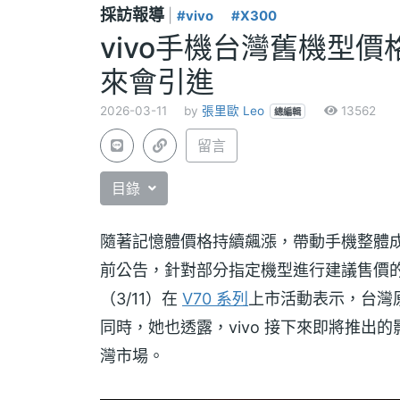
採訪報導
|
#vivo
#X300
vivo手機台灣舊機型價格不
來會引進
2026-03-11
by
張里歐 Leo
13562
總編輯
留言
目錄
隨著記憶體價格持續飆漲，帶動手機整體成
前公告，針對部分指定機型進行建議售價的
（3/11）在
V70 系列
上市活動表示，台灣
同時，她也透露，vivo 接下來即將推出的影像
灣市場。