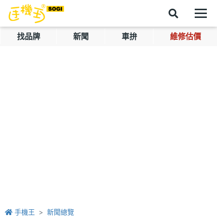
找品牌
新聞
車拚
維修估價
手機王
新聞總覽