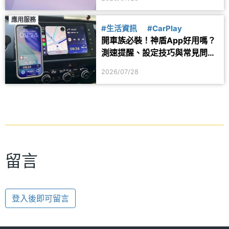
應用服務
#生活資訊
#CarPlay
開車族必裝！神盾App好用嗎？
測速提醒、設定技巧與常見問題
一次看
2026/07/28
留言
登入後即可留言