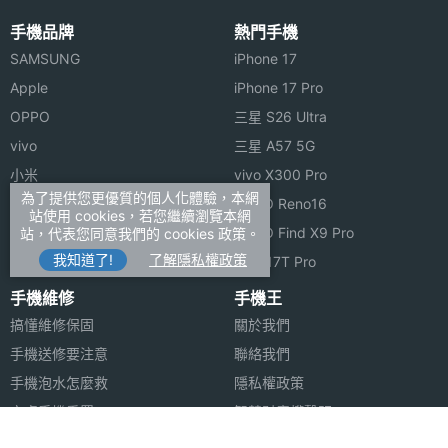
手機品牌
熱門手機
SAMSUNG
iPhone 17
Apple
iPhone 17 Pro
OPPO
三星 S26 Ultra
vivo
三星 A57 5G
小米
vivo X300 Pro
為了提供您更優質的個人化體驗，本網
ASUS
OPPO Reno16
站使用 cookies，若您繼續瀏覽本網
Sony
OPPO Find X9 Pro
站，代表您同意我們的 cookies 政策。
我知道了!
了解隱私權政策
realme
小米 17T Pro
手機維修
手機王
搞懂維修保固
關於我們
手機送修要注意
聯絡我們
手機泡水怎麼救
隱私權政策
安卓手機重置
智慧財產權聲明
蘋果安卓跳槽
FB登入問題