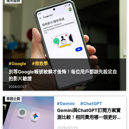
應用服務
#Google
#微教學
別等Google帳號被鎖才後悔！每位用戶都該先設定自
拍影片驗證
2026/07/27
專題企劃
#Gemini
#ChatGPT
Gemini與ChatGPT訂閱方案實
測比較！相同費用哪一個更好
用？
2026/07/25