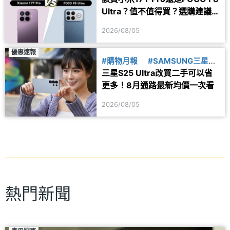
Ultra？值不值得買？選購建議
一次看
2026/08/05
優惠速報
#購物月報
#SAMSUNG三星
三星S25 Ultra改買二手可以省
#二手機
更多！8月通路最新均價一次看
2026/08/05
熱門新聞