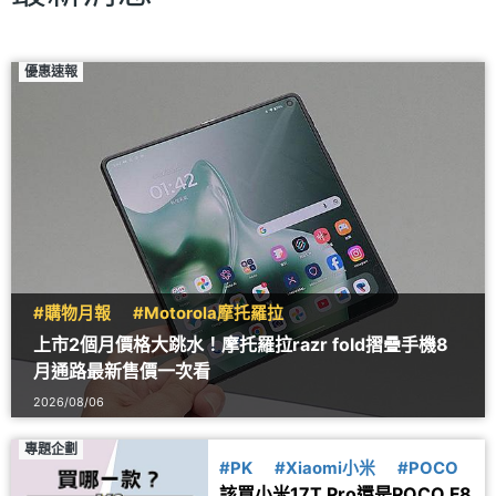
優惠速報
#購物月報
#Motorola摩托羅拉
上市2個月價格大跳水！摩托羅拉razr fold摺疊手機8
月通路最新售價一次看
2026/08/06
專題企劃
#PK
#Xiaomi小米
#POCO
該買小米17T Pro還是POCO F8