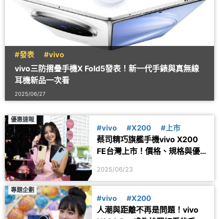
#發表
#vivo
vivo三防摺疊手機X Fold5發表！新一代手錶與真無線
耳機新品一次看
2025/06/27
優惠速報
#vivo
#X200
#上市
蔡司精巧旗艦手機vivo X200
FE台灣上市！價格、規格與優惠
一次看
2025/06/23
專題企劃
#vivo
#X200
人潮與距離不再是問題！vivo