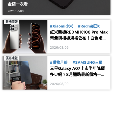
金額一次看
2026/08/09
新機情報
#Xiaomi小米
#Redmi紅米
紅米新機REDMI K100 Pro Max
電量與相機規格公布！白色版本
亮相
2026/08/09
優惠速報
#購物月報
#SAMSUNG三星
三星Galaxy A07上市半年降價
多少錢？8月通路最新價格一次
看
2026/08/09