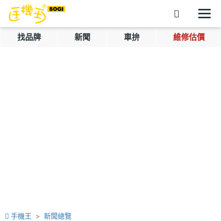
找品牌
新聞
車拚
維修估價
手機王
新聞總覽