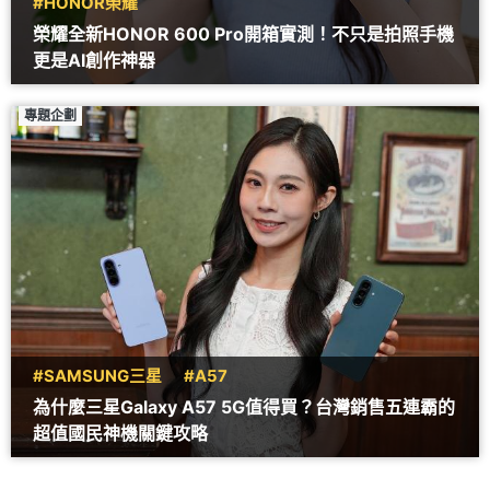
#HONOR榮耀
榮耀全新HONOR 600 Pro開箱實測！不只是拍照手機
更是AI創作神器
專題企劃
#SAMSUNG三星
#A57
為什麼三星Galaxy A57 5G值得買？台灣銷售五連霸的
超值國民神機關鍵攻略