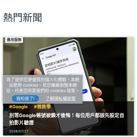
熱門新聞
應用服務
為了提供您更優質的個人化體驗，本網
站使用 cookies，若您繼續瀏覽本網
站，代表您同意我們的 cookies 政策。
我知道了!
了解隱私權政策
#Google
#微教學
別等Google帳號被鎖才後悔！每位用戶都該先設定自
拍影片驗證
2026/07/27