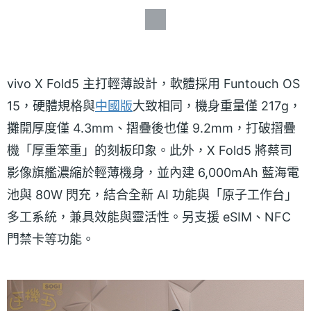
vivo X Fold5 主打輕薄設計，軟體採用 Funtouch OS
15，硬體規格與
中國版
大致相同，機身重量僅 217g，
攤開厚度僅 4.3mm、摺疊後也僅 9.2mm，打破摺疊
機「厚重笨重」的刻板印象。此外，X Fold5 將蔡司
影像旗艦濃縮於輕薄機身，並內建 6,000mAh 藍海電
池與 80W 閃充，結合全新 AI 功能與「原子工作台」
多工系統，兼具效能與靈活性。另支援 eSIM、NFC
門禁卡等功能。