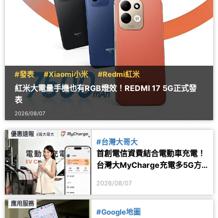
#發表
#Xiaomi小米
#Redmi紅米
紅米大電量手機也有RGB燈效！REDMI 17 5G正式發
表
2026/08/07
優惠速報
#台灣大哥大
首創電信資費結合電動車充電！
台灣大MyCharge充電多5G方
案 2年最高省1.6萬
2026/08/07
應用服務
#Google地圖