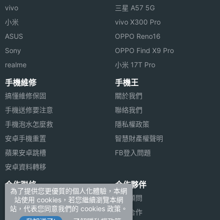
vivo
三星 A57 5G
小米
vivo X300 Pro
ASUS
OPPO Reno16
Sony
OPPO Find X9 Pro
realme
小米 17T Pro
手機維修
手機王
搞懂維修保固
關於我們
手機送修要注意
聯絡我們
手機泡水怎麼救
隱私權政策
安卓手機重置
智慧財產權聲明
蘋果安卓跳槽
FB登入問題
安卓資料轉移
合作聯絡
合作夥伴
為了提供您更優質的個人化體驗，本網
廣告刊登
法律顧問
站使用 cookies，若您繼續瀏覽本網
站，代表您同意我們的 cookies 政策。
加入商店報價
媒體合作