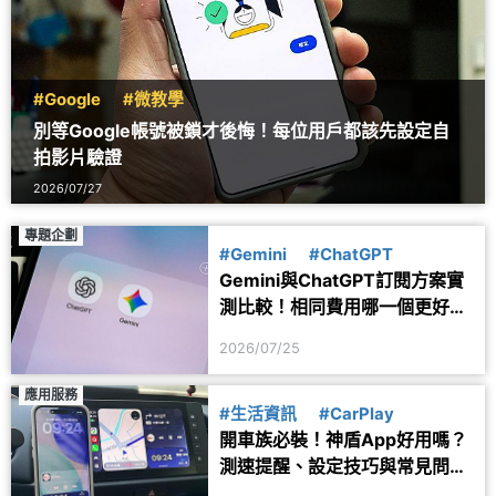
#Google
#微教學
別等Google帳號被鎖才後悔！每位用戶都該先設定自
拍影片驗證
2026/07/27
專題企劃
#Gemini
#ChatGPT
Gemini與ChatGPT訂閱方案實
測比較！相同費用哪一個更好
用？
2026/07/25
應用服務
#生活資訊
#CarPlay
開車族必裝！神盾App好用嗎？
測速提醒、設定技巧與常見問題
一次看