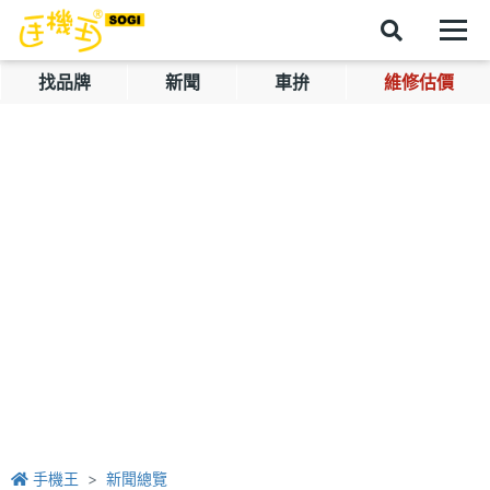
找品牌
新聞
車拚
維修估價
手機王
新聞總覽