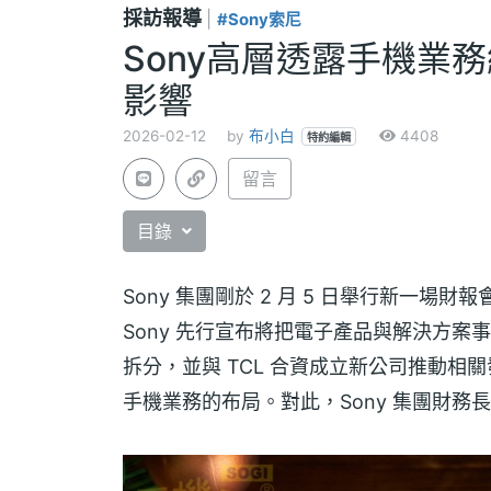
採訪報導
|
#Sony索尼
Sony高層透露手機業
影響
2026-02-12
by
布小白
4408
特約編輯
留言
目錄
Sony 集團剛於 2 月 5 日舉行新一場
Sony 先行宣布將把電子產品與解決方案
拆分，並與 TCL 合資成立新公司推動相關
手機業務的布局。對此，Sony 集團財