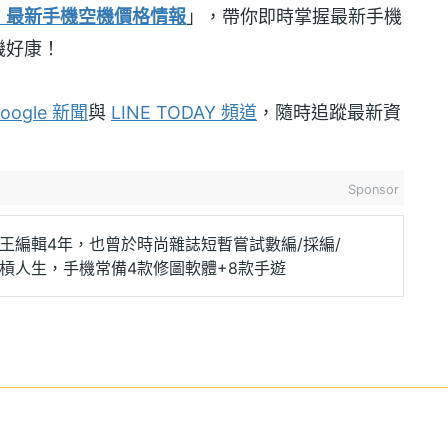
！最新手機空機價格情報
」，帶你即時掌握最新手機
機好康！
oogle 新聞
與
LINE TODAY 頻道
，隨時追蹤最新資
Sponsor
王編輯4年，也曾於時尚雜誌短暫嘗試數編/採編/
槓人生，手機常備4款修圖軟體+8款手遊