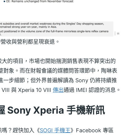
第三季的營收與營利都呈現衰退。
較大的項目，市場也開始揣測銷售表現不算突出的
個調整對象。而在財報會議的媒體問答環節中，陶琳表
露進一步細節；但外界普遍解讀為 Sony 仍將持續推
 與 Xperia 10 VIII
傳出
通過 IMEI 認證的消息。
ony Xperia 手機新訊
訊嗎？趕快加入《
SOGI 手機王
》Facebook 專區