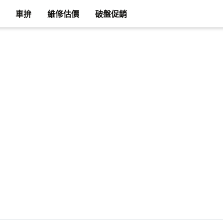
車拚
維修估價
破盤促銷