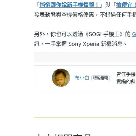
「
悄悄跟你說新手機情報！
」與「
撿便宜
發表動態與空機價格優惠，不錯過任何手
另外，你也可以透過《SOGI 手機王》的
G
訊，一手掌握 Sony Xperia 新機消息。
曾任手機
布小白
特約編輯
責編的斜