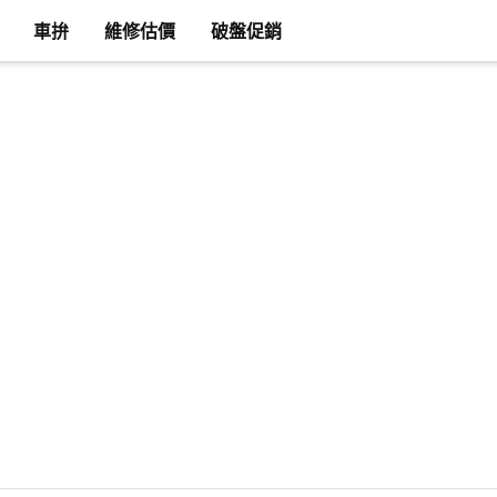
車拚
維修估價
破盤促銷