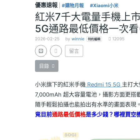
優惠速報
|
#購物月報
#Xiaomi小米
紅米7千大電量手機上市3
5G通路最低價格一次看(2
2026-02-25
by
winnie
12095
特約編輯
留言
目錄
小米旗下的紅米手機
Redmi 15 5G
主打大螢
7,000mAh 超大容量電池，攝影方面更搭載
隨手輕鬆拍攝也能拍出有水準的畫面表現
竟目前
通路最低價格
是多少錢？哪裡買空