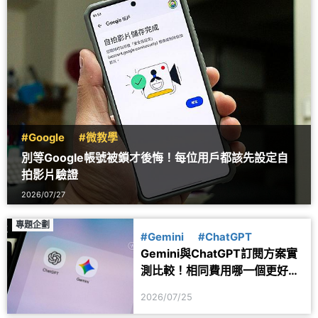
#Google
#微教學
別等Google帳號被鎖才後悔！每位用戶都該先設定自
拍影片驗證
2026/07/27
專題企劃
#Gemini
#ChatGPT
Gemini與ChatGPT訂閱方案實
測比較！相同費用哪一個更好
用？
2026/07/25