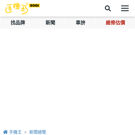
找品牌
新聞
車拚
維修估價
手機王
新聞總覽