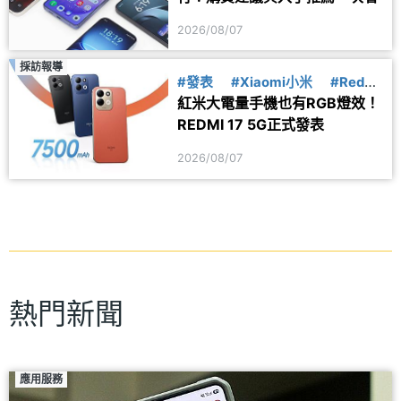
2026/08/07
採訪報導
#發表
#Xiaomi小米
#Redmi
紅米大電量手機也有RGB燈效！
紅米
REDMI 17 5G正式發表
2026/08/07
熱門新聞
應用服務