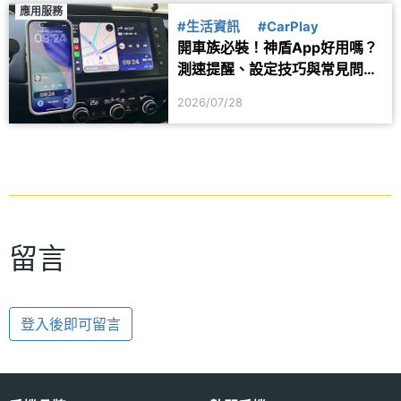
應用服務
#生活資訊
#CarPlay
開車族必裝！神盾App好用嗎？
測速提醒、設定技巧與常見問題
一次看
2026/07/28
留言
登入後即可留言