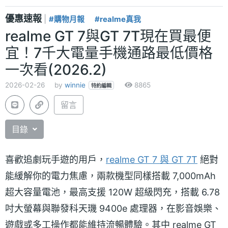
優惠速報
|
#購物月報
#realme真我
realme GT 7與GT 7T現在買最便
宜！7千大電量手機通路最低價格
一次看(2026.2)
2026-02-26
by
winnie
8865
特約編輯
留言
目錄
​喜歡追劇玩手遊的用戶，
realme GT 7 與 GT 7T
絕對
能緩解你的電力焦慮，兩款機型同樣搭載 7,000mAh
超大容量電池，最高支援 120W 超級閃充，搭載 6.78
吋大螢幕與聯發科天璣 9400e 處理器，在影音娛樂、
遊戲或多工操作都能維持流暢體驗。其中 realme GT