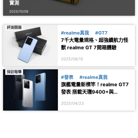
實測
2025/10/08
評測開箱
#realme真我
#GT7
7千大電量規格、超強續航力怪
獸 realme GT 7開箱體驗
2025/09/15
採訪報導
#發表
#realme真我
旗艦電量新標竿！realme GT7
發表 搭載天璣9400+與
7200mAh超大電池
2025/04/23