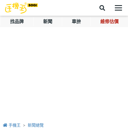
找品牌
新聞
車拚
維修估價
手機王
新聞總覽