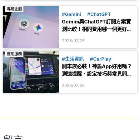
專題企劃
#Gemini
#ChatGPT
Gemini與ChatGPT訂閱方案實
測比較！相同費用哪一個更好
用？
2026/07/25
應用服務
#生活資訊
#CarPlay
開車族必裝！神盾App好用嗎？
測速提醒、設定技巧與常見問題
一次看
2026/07/28
留言