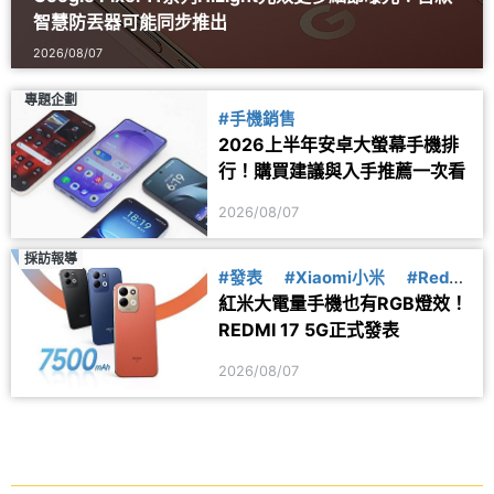
智慧防丟器可能同步推出
2026/08/07
專題企劃
#手機銷售
2026上半年安卓大螢幕手機排
行！購買建議與入手推薦一次看
2026/08/07
採訪報導
#發表
#Xiaomi小米
#Redmi
紅米大電量手機也有RGB燈效！
紅米
REDMI 17 5G正式發表
2026/08/07