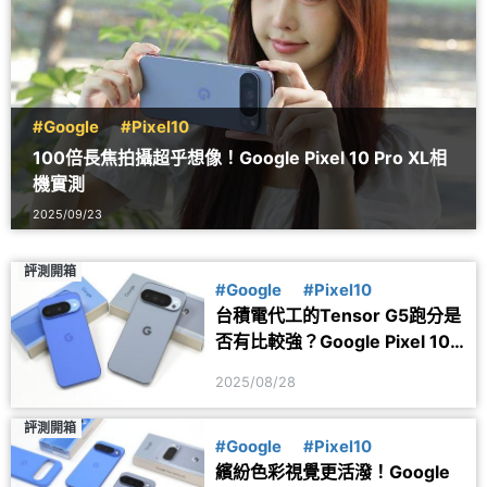
#Google
#Pixel10
100倍長焦拍攝超乎想像！Google Pixel 10 Pro XL相
機實測
2025/09/23
評測開箱
#Google
#Pixel10
台積電代工的Tensor G5跑分是
否有比較強？Google Pixel 10
與10 Pro XL效能實測
2025/08/28
評測開箱
#Google
#Pixel10
繽紛色彩視覺更活潑！Google