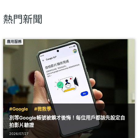
熱門新聞
應用服務
#Google
#微教學
別等Google帳號被鎖才後悔！每位用戶都該先設定自
拍影片驗證
2026/07/27