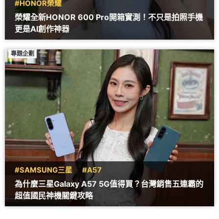
#HONOR榮耀
榮耀全新HONOR 600 Pro開箱實測！不只是拍照手機
更是AI創作神器
專題企劃
#SAMSUNG三星
#A57
為什麼三星Galaxy A57 5G值得買？台灣銷售五連霸的
超值國民神機關鍵攻略