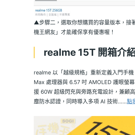
▲步驟二，選取你想購買的容量版本，接著再
機王網友」才能確保享有優惠喔！
realme 15T 開箱介
realme 以「越級規格」重新定義入門手機，最
Max 處理器與 6.57 吋 AMOLED 護
援 60W 超級閃充與旁路充電設計，兼顧高
塵防水認證，同時導入多項 AI 技術……​
點