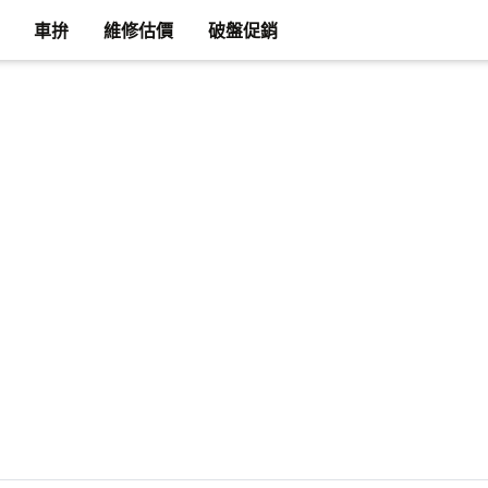
車拚
維修估價
破盤促銷