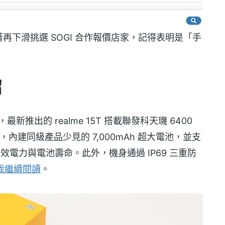
下滑挑選 SOGI 合作報價店家，記得表明是「手
紹
新推出的 realme 15T 搭載聯發科天璣 6400
眼螢幕，內建同級產品少見的 7,000mAh 超大電池，並支
效電力與電池壽命。此外，機身通過 IP69 三重防
我繼續閱讀
。