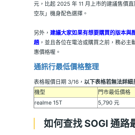
元，比起 2025 年 11 月上市的建議售價直降
空灰」機身配色選擇。
另外，
建議大家如果有想要購買的版本與
趟
，並且各位在電洽或購買之前，務必主
惠價格喔。
通訊行最低價格整理
表格報價日期 3/16，
以下表格若無法詳細
機型
門市最低價格
realme 15T
5,790 元
如何查找 SOGI 通