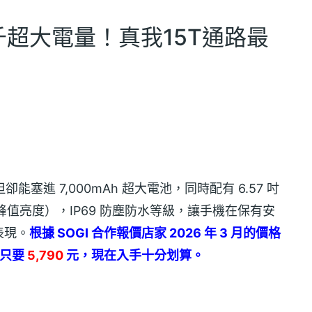
7千超大電量！真我15T通路最
卻能塞進 7,000mAh 超大電池，同時配有 6.57 吋
s 局部峰值亮度），IP69 防塵防水等級，讓手機在保有安
表現。
根據 SOGI 合作報價店家 2026 年 3 月的價格
格只要
5,790
元，現在入手十分划算。