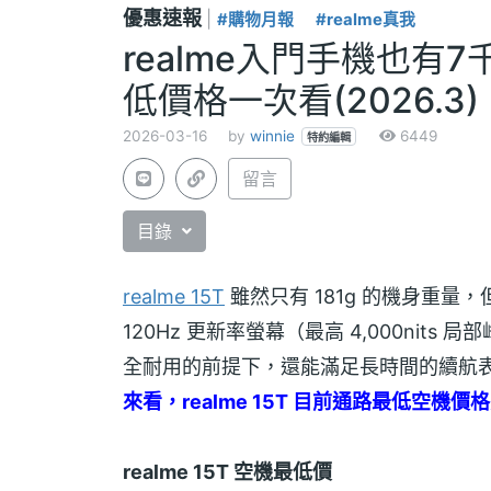
優惠速報
|
#購物月報
#realme真我
realme入門手機也有
低價格一次看(2026.3)
2026-03-16
by
winnie
6449
特約編輯
留言
目錄
realme 15T
雖然只有 181g 的機身重量，但
120Hz 更新率螢幕（最高 4,000nit
全耐用的前提下，還能滿足長時間的續航
來看，realme 15T 目前通路最低空機價
realme 15T 空機最低價