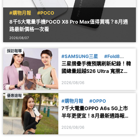
#購物月報
#POCO
8千5大電量手機POCO X8 Pro Max值得買嗎？8月通
路最新價格一次看
2026/08/07
採訪報導
#SAMSUNG三星
#Fold8
三星摺疊手機預購刷新紀錄！韓
#Flip8
國總量超越S26 Ultra 寬摺Z
Fold8最熱賣
2026/08/06
優惠速報
#購物月報
#OPPO
7千大電量OPPO A6s 5G上市
半年更便宜！8月最新通路報價
一次看
2026/08/06