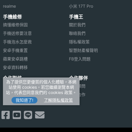
realme
小米 17T Pro
手機維修
手機王
搞懂維修保固
關於我們
手機送修要注意
聯絡我們
手機泡水怎麼救
隱私權政策
安卓手機重置
智慧財產權聲明
蘋果安卓跳槽
FB登入問題
安卓資料轉移
合作聯絡
合作夥伴
為了提供您更優質的個人化體驗，本網
廣告刊登
法律顧問
站使用 cookies，若您繼續瀏覽本網
站，代表您同意我們的 cookies 政策。
加入商店報價
媒體合作
我知道了!
了解隱私權政策
新聞聯絡