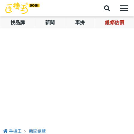
找品牌
新聞
車拚
維修估價
手機王
新聞總覽