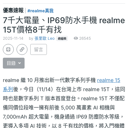
優惠速報
|
#realme真我
7千大電量、IP69防水手機 realme
15T價格8千有找
2025-11-14
by
張里歐 Leo
26545
總編輯
留言
目錄
realme 繼 10 月推出新一代數字系列手機
realme 15
系列
後，今日（11/14）在台灣上市 realme 15T，這同
時也是數字系列 T 版本首度登台。realme 15T 不僅配
備同價位段唯一擁有前後 5,000 萬畫素 AI 相機與
7,000mAh 超大電量，機身通過 IP69 防塵防水等級，
更導入多項 AI 技術，以 8 千有找的價格，將入門機體