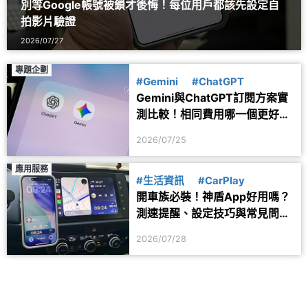
別等Google帳號被鎖才後悔！每位用戶都該先設定自
拍影片驗證
2026/07/27
專題企劃
#Gemini
#ChatGPT
Gemini與ChatGPT訂閱方案實
測比較！相同費用哪一個更好
用？
2026/07/25
應用服務
#生活資訊
#CarPlay
開車族必裝！神盾App好用嗎？
測速提醒、設定技巧與常見問題
一次看
2026/07/28