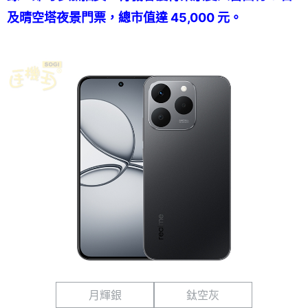
及晴空塔夜景門票，總市值達 45,000 元。
月輝銀
鈦空灰