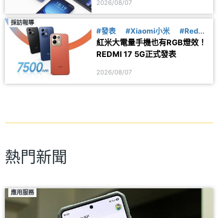
2026/08/07
採訪報導
#發表
#Xiaomi小米
#Redmi
紅米大電量手機也有RGB燈效！
紅米
REDMI 17 5G正式發表
2026/08/07
熱門新聞
應用服務