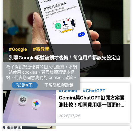
#Google
#微教學
別等Google帳號被鎖才後悔！每位用戶都該先設定自
拍影片驗證
為了提供您更優質的個人化體驗，本網
站使用 cookies，若您繼續瀏覽本網
2026/07/27
站，代表您同意我們的 cookies 政策。
我知道了!
了解隱私權政策
專題企劃
#Gemini
#ChatGPT
Gemini與ChatGPT訂閱方案實
測比較！相同費用哪一個更好
用？
2026/07/25
應用服務