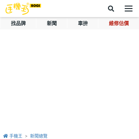
找品牌
新聞
車拚
維修估價
手機王
新聞總覽