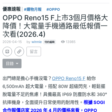
優惠速報
|
#購物月報
#OPPO
OPPO Reno15 F上市3個月價格大
降價！大電量手機通路最低報價一
次看(2026.4)
2026-04-15
by
winnie
13985
特約編輯
留言
目錄
出門總是擔心手機沒電？
OPPO Reno15 F
給你
6,500mAh 超大電量，搭配 80W 超級閃充，輕鬆擺
脫電量不足的焦慮！具備最高 IP69 防塵防水和 360°
抗摔機身，全面提升日常使用的耐用性。
根據 SOGI
合作報價店家 2026 年 4 月的價格來看，OPPO