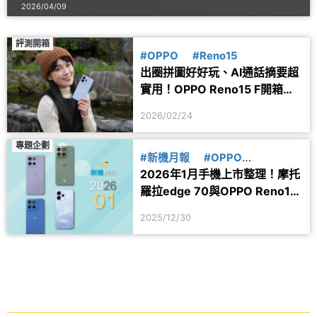
2026/04/09
評測開箱
#OPPO
#Reno15
出圈拼圖好好玩、AI通話摘要超
實用！OPPO Reno15 F開箱跑
分
2026/02/24
專題企劃
#新機月報
#OPPO
2026年1月手機上市整理！摩托
#Motorola摩托羅拉
羅拉edge 70與OPPO Reno15
F中階新機登台
2025/12/30