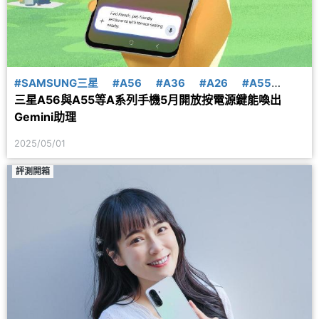
#SAMSUNG三星
#A56
#A36
#A26
#A55
三星A56與A55等A系列手機5月開放按電源鍵能喚出
#A35
#A54
#A34
#A25
#Gemini
Gemini助理
2025/05/01
評測開箱