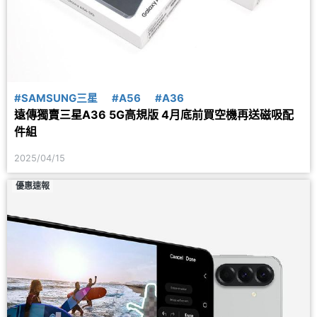
#SAMSUNG三星
#A56
#A36
遠傳獨賣三星A36 5G高規版 4月底前買空機再送磁吸配
件組
2025/04/15
優惠速報