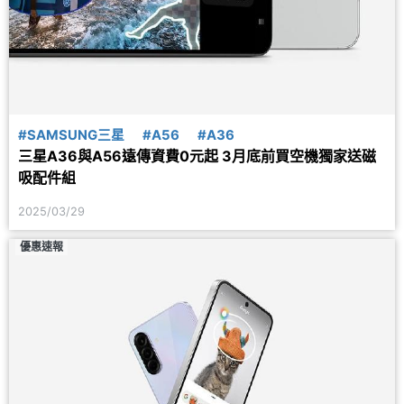
#SAMSUNG三星
#A56
#A36
三星A36與A56遠傳資費0元起 3月底前買空機獨家送磁
吸配件組
2025/03/29
優惠速報