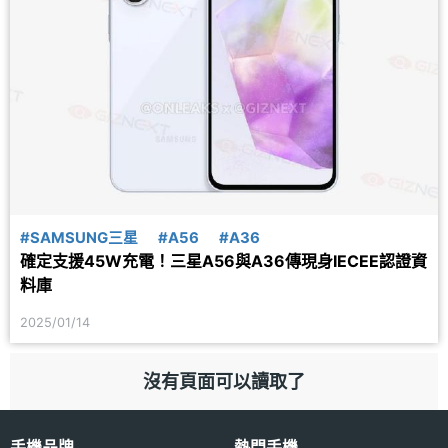
#SAMSUNG三星
#A56
#A36
確定支援45W充電！三星A56與A36傳現身IECEE認證資
料庫
2025/01/14
沒有頁面可以讀取了
手機品牌
熱門手機