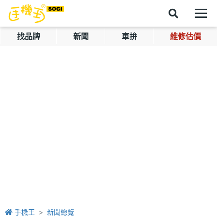
找品牌
新聞
車拚
維修估價
手機王
新聞總覽