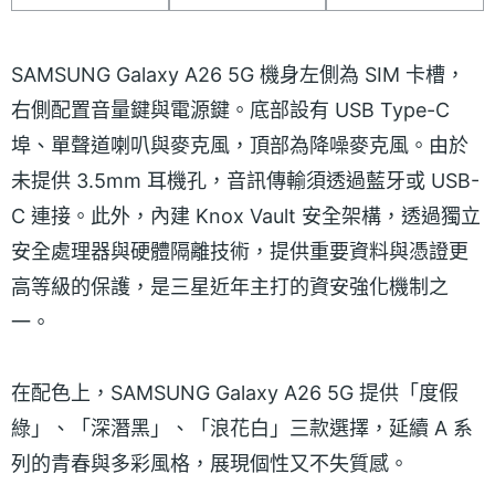
SAMSUNG Galaxy A26 5G 機身左側為 SIM 卡槽，
右側配置音量鍵與電源鍵。底部設有 USB Type-C
埠、單聲道喇叭與麥克風，頂部為降噪麥克風。由於
未提供 3.5mm 耳機孔，音訊傳輸須透過藍牙或 USB-
C 連接。此外，內建 Knox Vault 安全架構，透過獨立
安全處理器與硬體隔離技術，提供重要資料與憑證更
高等級的保護，是三星近年主打的資安強化機制之
一。
在配色上，SAMSUNG Galaxy A26 5G 提供「度假
綠」、「深潛黑」、「浪花白」三款選擇，延續 A 系
列的青春與多彩風格，展現個性又不失質感。