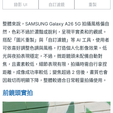
錄影 UI
自訂濾鏡
重製
整體來說，SAMSUNG Galaxy A26 5G 拍攝風格偏自
然，色彩不過於濃豔或銳利，呈現平實柔和的觀感。
搭配「圖片重製」與「自訂濾鏡」等 AI 工具，使用者
可依喜好調整色調與風格，打造個人化影像效果。低
光與夜拍表現穩定，不過，微距鏡頭未配備自動對
焦，且畫素較低，細節表現有限，拍攝時需自行拿捏
距離，成像成功率較低；變焦超過 2 倍後，畫質也會
因裁切而明顯下降，整體較適合日常輕量拍攝使用。
前鏡頭實拍