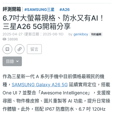
評測開箱
|
#SAMSUNG三星
#A26
6.7吋大螢幕規格、防水又有AI！
三星A26 5G開箱分享
2025-04-27 (更新日期：2025-06-10)
by
genkiboy
特約編輯
38696
留言
目錄
作為三星新一代 A 系列手機中目前價格最親民的機
種，
SAMSUNG Galaxy A26 5G
延續實用定位，搭載
One UI 7 並整合「Awesome Intelligence」，支援搜
尋圈、物件橡皮擦、圖片重製等 AI 功能，提升日常操
作體驗。此外，搭配 IP67 防塵防水、6.7 吋 120Hz