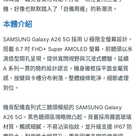
機，好像也默默踏入了「自備周邊」的新潮流。
本體介紹
SAMSUNG Galaxy A26 5G 採用 U 極限全螢幕設計，
搭載 6.7 吋 FHD+ Super AMOLED 螢幕，前鏡頭以水
滴造型開孔呈現，提供寬闊視野與沉浸式體驗。延續
A 系列一貫的簡約設計語言，機身邊框採平面金屬質
感，按鍵與卡槽分布俐落，整體線條乾淨，細節處理
到位。
機背配備直列式三鏡頭模組的 SAMSUNG Galaxy
A26 5G，黑色鏡頭區塊略微凸起，背蓋採用霧面玻璃
材質，觸感細膩、不易沾染指紋，並升級支援 IP67 防