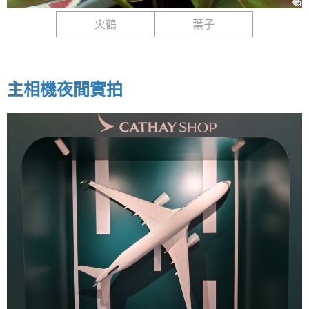
火鶴
葉子
主相機夜間實拍