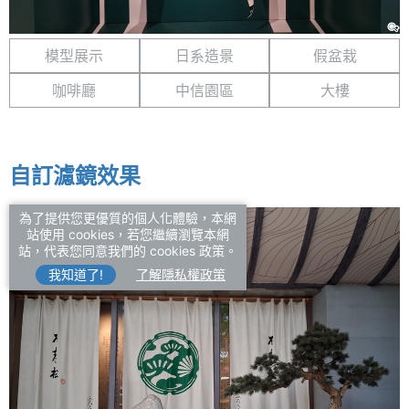
模型展示
日系造景
假盆栽
咖啡廳
中信園區
大樓
自訂濾鏡效果
為了提供您更優質的個人化體驗，本網
站使用 cookies，若您繼續瀏覽本網
站，代表您同意我們的 cookies 政策。
我知道了!
了解隱私權政策