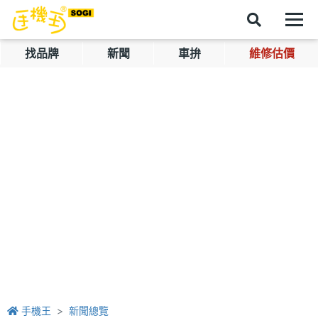
找品牌
新聞
車拚
維修估價
手機王
新聞總覽