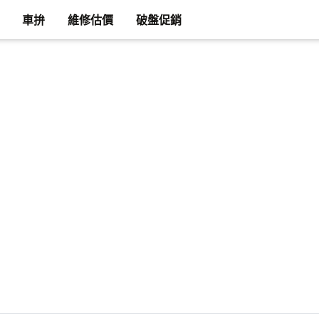
車拚
維修估價
破盤促銷