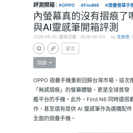
評測開箱
|
#OPPO
#FindN6
#摺疊螢幕手
內螢幕真的沒有摺痕了嗎？
與AI靈感筆開箱評測
2026-05-30 (更新日期：2026-06-02)
by
克勞德
留言
目錄
OPPO 摺疊手機重新回歸台灣市場，這
「無感摺痕」的螢幕體驗，更是全球首發「7 核心」版
艦平台的手機。此外，Find N6 同時還搭
作，甚至還有提供 AI 靈感筆作為選購配件
全面的摺疊手機。