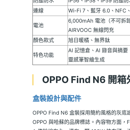
防塵防水
IP56、IP58、IP59 防塵
連線
Wi-Fi 7、藍牙 6.0、NFC、U
6,000mAh 電池（不可拆
電池
AIRVOOC 無線閃充
顏色款式
旭日暖橘、無界鈦
AI 記憶倉、AI 錄音與摘
特色功能
靈感筆智繪生成
OPPO Find N6 開
盒裝設計與配件
OPPO Find N6 盒裝採用簡約風格
OPPO 與哈蘇的品牌標誌。內容物方面，Fin