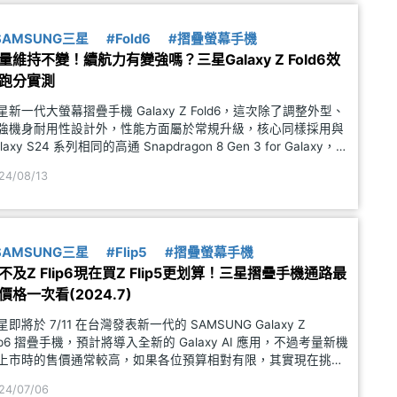
SAMSUNG三星
#Fold6
#摺疊螢幕手機
量維持不變！續航力有變強嗎？三星Galaxy Z Fold6效
跑分實測
星新一代大螢幕摺疊手機 Galaxy Z Fold6，這次除了調整外型、
強機身耐用性設計外，性能方面屬於常規升級，核心同樣採用與
laxy S24 系列相同的高通 Snapdragon 8 Gen 3 for Galaxy，電
前代 Galaxy Z Fold5 同樣維持 4,400mAh
24/08/13
SAMSUNG三星
#Flip5
#摺疊螢幕手機
不及Z Flip6現在買Z Flip5更划算！三星摺疊手機通路最
價格一次看(2024.7)
星即將於 7/11 在台灣發表新一代的 SAMSUNG Galaxy Z
lip6 摺疊手機，預計將導入全新的 Galaxy AI 應用，不過考量新機
上市時的售價通常較高，如果各位預算相對有限，其實現在挑
 Galaxy Z Flip5 同樣是個不錯的選擇，推測
24/07/06