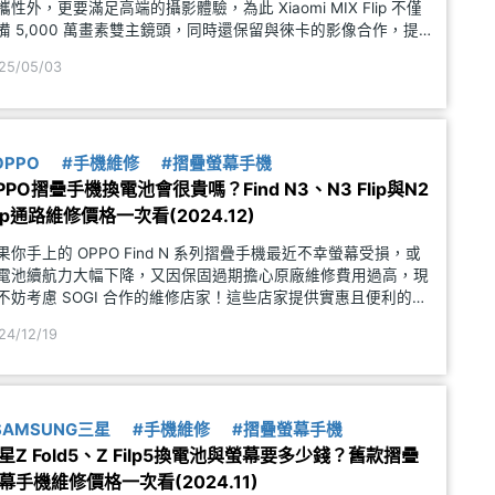
攜性外，更要滿足高端的攝影體驗，為此 Xiaomi MIX Flip 不僅
備 5,000 萬畫素雙主鏡頭，同時還保留與徠卡的影像合作，提供
品質的主鏡頭與浮動長焦攝影表現，搭配多種的徠卡風格濾鏡，
25/05/03
使每張照片成像更有魅力。究竟
OPPO
#手機維修
#摺疊螢幕手機
PPO摺疊手機換電池會很貴嗎？Find N3、N3 Flip與N2
lip通路維修價格一次看(2024.12)
果你手上的 OPPO Find N 系列摺疊手機最近不幸螢幕受損，或
電池續航力大幅下降，又因保固過期擔心原廠維修費用過高，現
不妨考慮 SOGI 合作的維修店家！這些店家提供實惠且便利的螢
與電池更換服務。OPPO Find N 系列的電池更換費用大約是多
24/12/19
？螢幕維修價格又是如何？小編幫你整理這
SAMSUNG三星
#手機維修
#摺疊螢幕手機
星Z Fold5、Z Filp5換電池與螢幕要多少錢？舊款摺疊
幕手機維修價格一次看(2024.11)