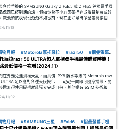
果各位手邊的 SAMSUNG Galaxy Z Fold5 或 Z Flip5 等摺疊手機
品保固已經到期的話，假如你曾不小心因碰撞造成螢幕刮痕或碎
，電池續航表現也漸漸不如從前，現在正好是時候給愛機換個新
幕與電池，讓手機繼續再戰下去！小編特別整理了 SOGI 合作
24/11/18
購物月報
#Motorola摩托羅拉
#razr50
#摺疊螢幕手
托羅拉razr 50 ULTRA超人氣摺疊手機最佳購買時機！
路最低價格一次看(2024.11)
門在外難免遇到壞天氣，而具備 IPX8 防水等級的 Motorola razr
0 ULTRA 足以應對各種天候變化，且輕輕一闔即可隨身攜帶，開
後還無須使用腳架就能獨立完成自拍。其他還有 eSIM 技術和雙
翻譯功能，使得 razr 50 ULTRA 一舉成為貼心旅伴與多功能小助
24/11/02
。究竟 Mo
購物月報
#SAMSUNG三星
#Fold6
#摺疊螢幕手機
星大尺寸摺疊手機Z Fold6現在購買很划算！通路最低價