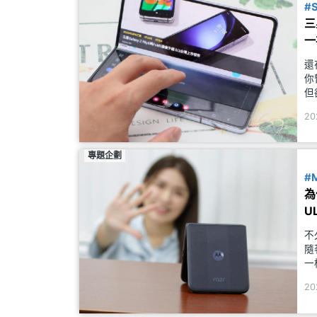
#
三
一
還
你
但
痕
20
竟
專題企劃
#
為
U
不
隨
一
5
20
告