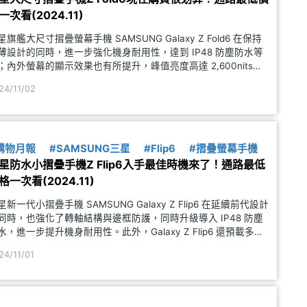
一次看(2024.11)
星旗艦大尺寸摺疊螢幕手機 SAMSUNG Galaxy Z Fold6 在保持
薄設計的同時，進一步強化機身耐用性，達到 IP48 防塵防水等
；內外螢幕的顯示效果也有所提升，峰值亮度高達 2,600nits，
外使用依然清晰。隨著 SAMSUNG Galaxy Z Fold6 在台灣
24/11/02
購物月報
#SAMSUNG三星
#Flip6
#摺疊螢幕手機
星防水小摺疊手機Z Flip6入手最佳時機來了！通路最低
格一次看(2024.11)
星新一代小摺疊手機 SAMSUNG Galaxy Z Flip6 在延續前代設計
同時，也強化了轉軸結構與邊框防護，同時升級導入 IP48 防塵
水，進一步提升機身耐用性。此外，Galaxy Z Flip6 還預載多項
alaxy AI 應用，一口氣帶來豐富的智慧使用體驗。隨著
24/11/01
bsp;SAM