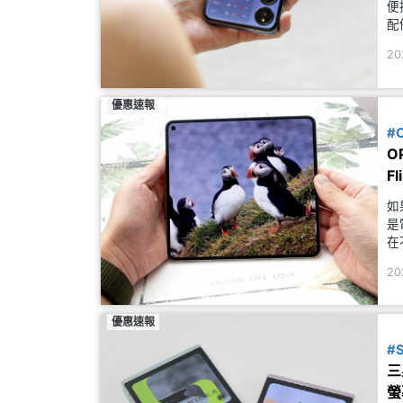
便
配
高
20
能
優惠速報
#
O
F
如
是
在
幕
20
少
優惠速報
#
三
螢