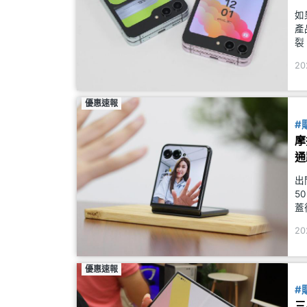
如
產
裂
螢
20
優惠速報
#
摩
機
通
出
5
蓋
向
20
手
優惠速報
#
三