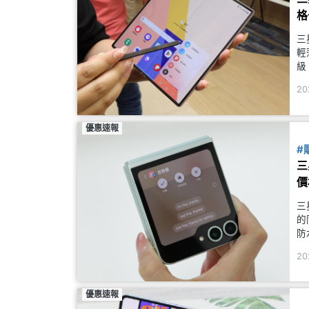
格
三
輕
級
戶
20
優惠速報
#
三
價
三
的
防
G
20
&n
優惠速報