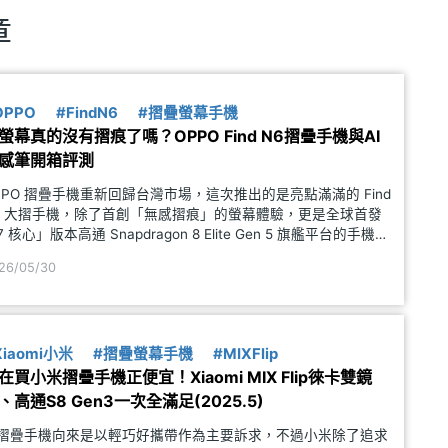
章
OPPO
#FindN6
#摺疊螢幕手機
螢幕真的沒有摺痕了嗎？OPPO Find N6摺疊手機與AI
感筆開箱評測
PPO 摺疊手機重新回歸台灣市場，這次推出的是亮點滿滿的 Find
6 大摺手機，除了首創「無感摺痕」的螢幕體驗，更是全球首發
7 核心」版本高通 Snapdragon 8 Elite Gen 5 旗艦平台的手機。
外，Find N6 同時還搭載 6,000mAh 大電量，並且延續與哈蘇的
26/05/30
像合
Xiaomi小米
#摺疊螢幕手機
#MIXFlip
在買小米摺疊手機正便宜！Xiaomi MIX Flip徠卡雙鏡
、高通S8 Gen3一次全滿足(2025.5)
摺疊手機向來是以輕巧好攜帶作為主要訴求，不過小米除了追求