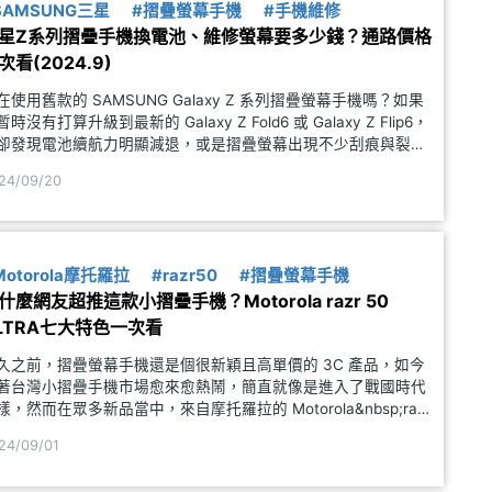
SAMSUNG三星
#摺疊螢幕手機
#手機維修
星Z系列摺疊手機換電池、維修螢幕要多少錢？通路價格
次看(2024.9)
在使用舊款的 SAMSUNG Galaxy Z 系列摺疊螢幕手機嗎？如果
暫時沒有打算升級到最新的 Galaxy Z Fold6 或 Galaxy Z Flip6，
卻發現電池續航力明顯減退，或是摺疊螢幕出現不少刮痕與裂
，與其繼續忍受這些困擾，不如趁現在換顆新電池和螢幕吧！究
24/09/20
三星旗下的
Motorola摩托羅拉
#razr50
#摺疊螢幕手機
什麼網友超推這款小摺疊手機？Motorola razr 50
LTRA七大特色一次看
久之前，摺疊螢幕手機還是個很新穎且高單價的 3C 產品，如今
著台灣小摺疊手機市場愈來愈熱鬧，簡直就像是進入了戰國時代
樣，然而在眾多新品當中，來自摩托羅拉的 Motorola&nbsp;razr
0 ULTRA 堪稱異軍突起的最佳代表，先前更是在《SOGI 調查報
24/09/01
》獲得近 6 成網友的好評。