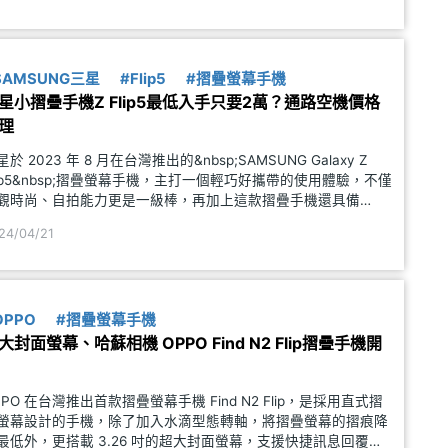
SAMSUNG三星
#Flip5
#摺疊螢幕手機
星小摺疊手機Z Flip5最低入手只要2萬？通路空機價格
理
星於 2023 年 8 月在台灣推出的&nbsp;SAMSUNG Galaxy Z
lip5&nbsp;摺疊螢幕手機，主打一個輕巧好攜帶的使用體驗，不僅
觀時尚、自拍能力更是一級棒，再加上這款摺疊手機還具備
PX8 的防水能力，日常保護力大大提升。雖然摺疊螢幕手機的起
24/04/21
價格並不便宜，但隨著&n
OPPO
#摺疊螢幕手機
大封面螢幕、哈蘇相機 OPPO Find N2 Flip摺疊手機開
PPO 在台灣推出首款摺疊螢幕手機 Find N2 Flip，是採用直式摺
螢幕設計的手機，除了加入水滴型態轉軸，將摺疊螢幕的摺痕降
最低外，更搭載 3.26 吋的超大封面螢幕，支援快捷訊息回覆功