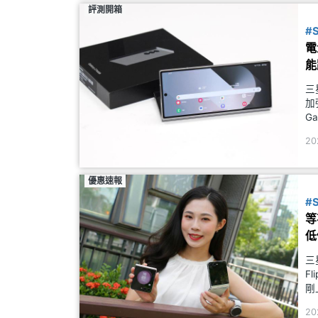
評測開箱
#
電
能
三
加
Ga
量與
20
優惠速報
#
等
低
三
F
剛
選
20