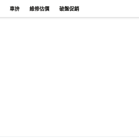
車拚
維修估價
破盤促銷