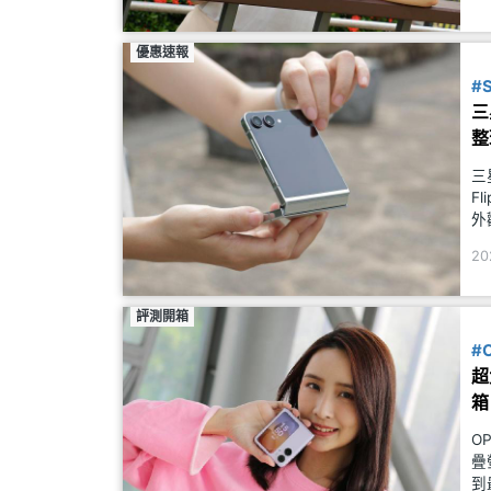
優惠速報
#
三
整
三
F
外
I
20
始
評測開箱
#
超
箱
O
疊
到