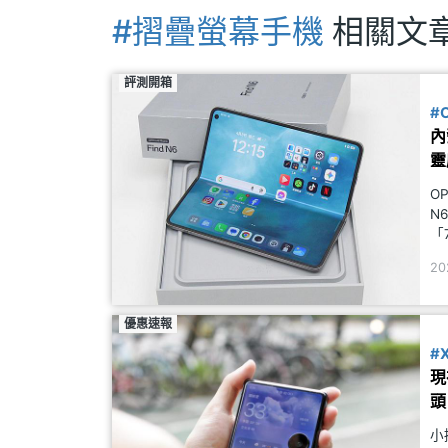
#摺疊螢幕手機
相關文
評測開箱
#
內
靈
O
N
「
此
20
影
優惠速報
#
現
頭
小