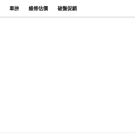
車拚
維修估價
破盤促銷