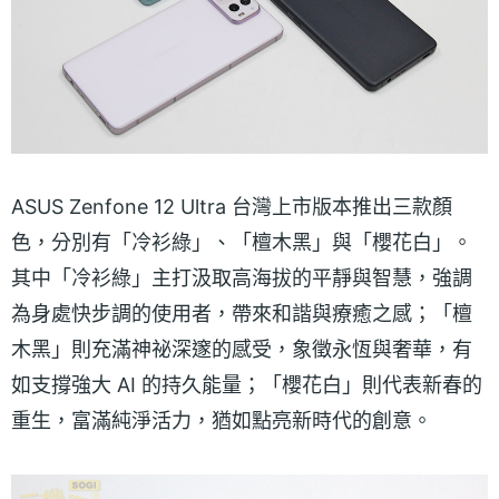
ASUS Zenfone 12 Ultra 台灣上市版本推出三款顏
色，分別有「冷衫綠」、「檀木黑」與「櫻花白」。
其中「冷衫綠」主打汲取高海拔的平靜與智慧，強調
為身處快步調的使用者，帶來和諧與療癒之感；「檀
木黑」則充滿神祕深邃的感受，象徵永恆與奢華，有
如支撐強大 AI 的持久能量；「櫻花白」則代表新春的
重生，富滿純淨活力，猶如點亮新時代的創意。