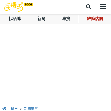
找品牌
新聞
車拚
維修估價
手機王
新聞總覽