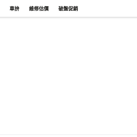
車拚
維修估價
破盤促銷