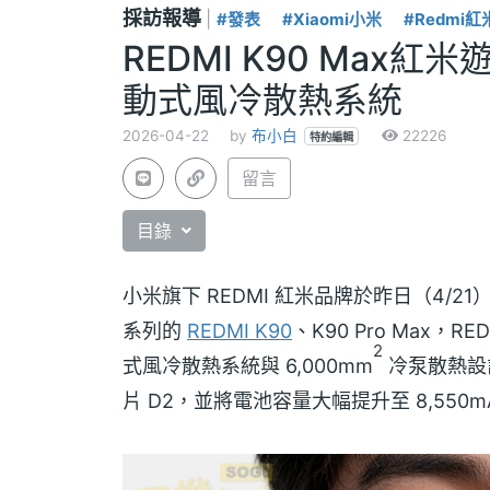
採訪報導
|
#發表
#Xiaomi小米
#Redmi紅
REDMI K90 Ma
動式風冷散熱系統
2026-04-22
by
布小白
22226
特約編輯
留言
目錄
小米旗下 REDMI 紅米品牌於昨日（4/21）
系列的
REDMI K90
、K90 Pro Max，
2
式風冷散熱系統與 6,000mm
冷泵散熱設
片 D2，並將電池容量大幅提升至 8,55