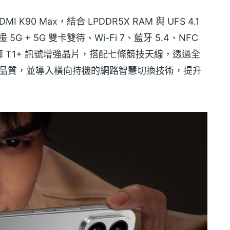
K90 Max，結合 LPDDR5X RAM 與 UFS 4.1
援 5G + 5G 雙卡雙待、Wi-Fi 7、藍牙 5.4、NFC
 T1+ 訊號增強晶片，搭配七條競技天線，透過全
連線品質，並導入橫向持機的網路智慧切換技術，提升