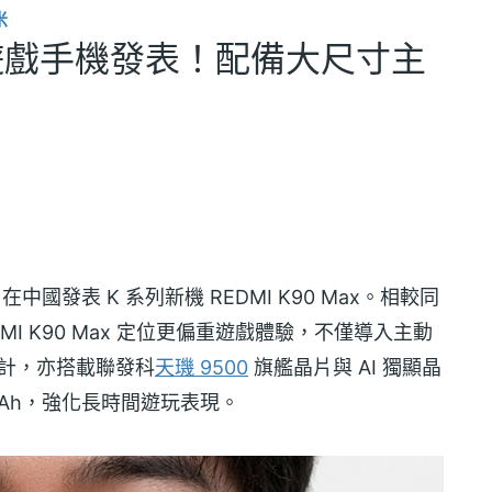
米
x紅米遊戲手機發表！配備大尺寸主
在中國發表 K 系列新機 REDMI K90 Max。相較同
REDMI K90 Max 定位更偏重遊戲體驗，不僅導入主動
計，亦搭載聯發科
天璣 9500
旗艦晶片與 AI 獨顯晶
0mAh，強化長時間遊玩表現。