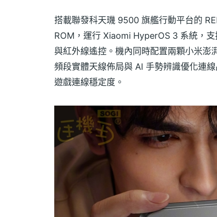
搭載聯發科天璣 9500 旗艦行動平台的 REDMI 
ROM，運行 Xiaomi HyperOS 3 系統，支
與紅外線遙控。機內同時配置兩顆小米澎湃
頻段實體天線佈局與 AI 手勢辨識優化
遊戲連線穩定度。